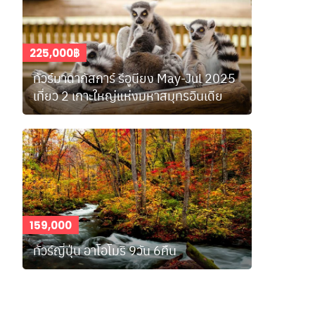
225,000฿
ทัวร์มาดากัสการ์ รีอูนียง May-Jul 2025
เที่ยว 2 เกาะใหญ่แห่งมหาสมุทรอินเดีย
159,000
ทัวร์ญี่ปุ่น อาโอโมริ 9วัน 6คืน