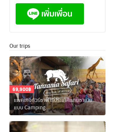
Our trips
69,900฿
แพคเกจทัวร์ซาฟารีประเทศแทนซาเนีย
แบบ Camping