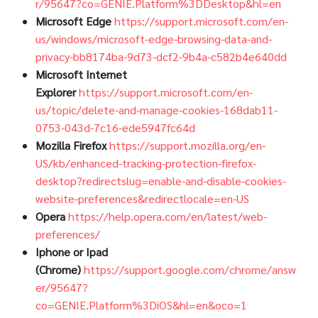
r/95647?co=GENIE.Platform%3DDesktop&hl=en
Microsoft Edge
https://support.microsoft.com/en-
us/windows/microsoft-edge-browsing-data-and-
privacy-bb8174ba-9d73-dcf2-9b4a-c582b4e640dd
Microsoft Internet
Explorer
https://support.microsoft.com/en-
us/topic/delete-and-manage-cookies-168dab11-
0753-043d-7c16-ede5947fc64d
Mozilla Firefox
https://support.mozilla.org/en-
US/kb/enhanced-tracking-protection-firefox-
desktop?redirectslug=enable-and-disable-cookies-
website-preferences&redirectlocale=en-US
Opera
https://help.opera.com/en/latest/web-
preferences/
Iphone or Ipad
(Chrome)
https://support.google.com/chrome/answ
er/95647?
co=GENIE.Platform%3DiOS&hl=en&oco=1