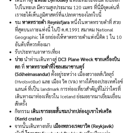
ไปในทะเล มีความสูงประมาณ 120 เมตร ที่นี่มีจุดเด่นที่
เราจะได้เห็นภูมิศาสตร์ที่แปลกตาของโลกใบนี้
ชม
หาดทรายดํา Reynisfjara
หนึ่งในหาดทรายดําที่ สวย
ที่สุดบนเกาะแห่งนี้ ในปี ค.ศ.1991 สมาคม National
Geographic ได้ ยกย่องให้หาดทรายดําแห่งนี้ติด 1 ใน 10
อันดับที่ควรต้องมา
รับประทานอาหารเที่ยง
บ่าย
นําท่านเดินทางสู่
DC3 Plane Wreck ซากเครื่องบิน
ตก
ที่
หาดทรายดำที่โซลเฮมาซานตุร์
(Sólheimasandur)
ตั้งอยู่ระหว่าง เมืองฮวาอลส์เวิลลุร์
(Hvolsvöllur) และ เมือง วิค (Vík) ทางใต้ของประเทศไอซ์
แลนด์ ที่เป็น landmark การท่องเที่ยวสำคัญที่ไม่ว่าใครที่
เดินทางมาท่องเที่ยวใน Iceland ย่อมอยากมาเยี่ยมเยื่อน
สักครั้ง
กิจกรรม
เดินเขาระยะสั้นชมปากปล่องภูเขาไฟเคริด
(Kerid crater)
จากนั้นเดินทางกลับ
เมืองหลวงเรคยาวิค (Reykjavik)