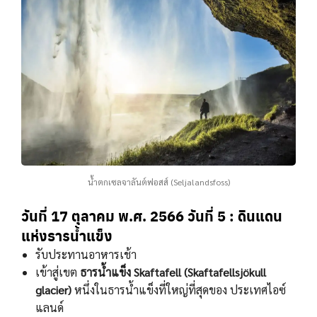
นํ้าตกเซลจาลันต์ฟอสส์ (Seljalandsfoss)
วันที่ 17 ตุลาคม พ.ศ. 2566
วันที่ 5 : ดินแดน
แห่งธารน้ำแข็ง
รับประทานอาหารเช้า
เข้าสู่เขต
ธารนํ้าแข็ง Skaftafell (Skaftafellsjökull
glacier)
หนึ่งในธารนํ้าแข็งที่ใหญ่ที่สุดของ ประเทศไอซ์
แลนด์