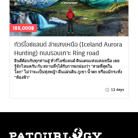
165,000฿
ทัวร์ไอซ์แลนด์ ล่าแสงเหนือ (Iceland Aurora
Hunting) ถนนรอบเกาะ Ring road
ยินดีต้อนรับทุกท่านสู่ ทัวร์ไอซ์แลนด์ ดินแดนแห่งแสงเหนือ เคย
รู้จักไหมครับ กับ สถานที่ๆได้รับการยกย่องว่า “สวยที่สุดใน
โลก” ไม่ว่าจะเป็นทุ่งหญ้า ผืนแผ่นดิน ภูเขา น้ำตก หรือแม้กระทั่ง
“ท้องฟ้า”
12 days