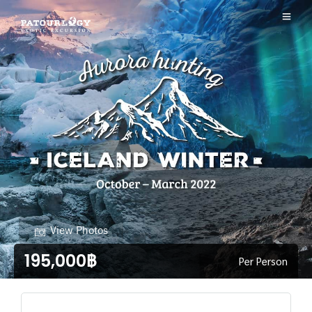
View Photos
195,000฿
Per Person