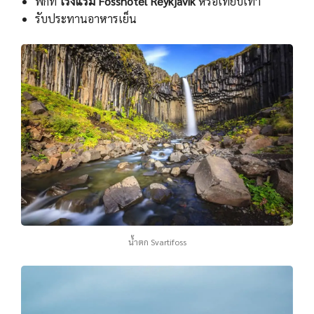
พักที่
โรงแรม Fosshotel Reykjavik
หรือเทียบเท่า
รับประทานอาหารเย็น
น้ำตก Svartifoss