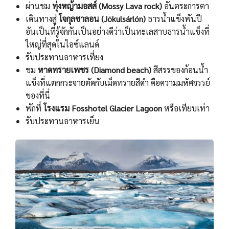
ผ่านชม
ทุ่งหญ้ามอสส์ (Mossy Lava rock)
อันตระการตา
เดินทางสู่
โจกุลซาลอน (Jökulsárlón)
ธารนํ้าแข็งพันปี
อันเป็นที่รู้จักกันเป็นอย่างดีว่าเป็นทะเลสาบธารนํ้าแข็งที่
ใหญ่ที่สุดในไอซ์แลนด์
รับประทานอาหารเที่ยง
ชม
หาดทรายเพชร (Diamond beach)
สีสรรของก้อนน้ำ
แข็งที่แตกกระจายตัดกับเม็ดทรายสีดำ คือความมหัศจรรย์
ของที่นี่
พักที่
โรงแรม Fosshotel Glacier Lagoon
หรือเทียบเท่า
รับประทานอาหารเย็น