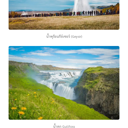
น้ำพุร้อนกีย์เซอร์ (Geysir)
น้ำตก Gullfoss