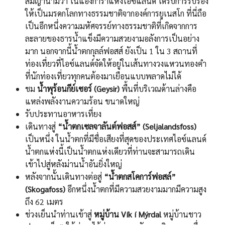
สมญานามว่า ไนแองการ่าแห่งไอซ์แลนด์ ได้รับการรับรอง
ให้เป็นมรดกโลกทางธรรมชาติจากองค์การยูเนสโก ที่นี่ถือ
เป็นอีกหนึ่งความมหัศจรรย์ทางธรรมชาติที่เกิดจากการ
ละลายของธารน้ำแข็งมีความสวยงามอลังการเป็นอย่าง
มาก นอกจากนี้น้ำตกกุลล์ฟอสส์ ยังเป็น 1 ใน 3 สถานที่
ท่องเที่ยวที่ไอซ์แลนด์จัดให้อยู่ในเส้นทางวงแหวนทองคำ
ที่นักท่องเที่ยวทุกคนต้องมาเยือนแบบพลาดไม่ได้
ชม
นํ้าพุร้อนกีย์เซอร์ (Geysir)
พื้นที่บริเวณด้านล่างคือ
แหล่งพลังงานความร้อน ขนาดใหญ่
รับประทานอาหารเที่ยง
เดินทางสู่
“นํ้าตกเซลจาลันต์ฟอสส์” (Seljalandsfoss)
เป็นหนึ่ง ในนํ้าตกที่มีชื่อเสียงที่สุดของประเทศไอซ์แลนด์
นํ้าตกแห่งนี้เป็นนํ้าตกแห่งเดียวที่ท่านจะสามารถเดิน
เข้าไปสู่หลังม่านนํ้าอันยิ่งใหญ่
หลังจากนั้นเดินทางต่อสู่
“นํ้าตกสโคการ์ฟอสล์”
(Skogafoss)
อีกหนึ่งนํ้าตกที่มีความสวยงามมากมีความสูง
ถึง 62 เมตร
ช่วงเย็นนําท่านเข้าสู่
หมู่บ้าน Vík í Mýrdal
หมู่บ้านชาว