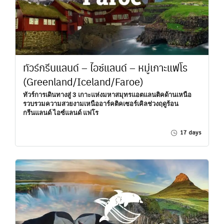
ทัวร์กรีนแลนด์ – ไอซ์แลนด์ – หมู่เกาะแฟโร
(Greenland/Iceland/Faroe)
ทัวร์การเดินทางสู่ 3 เกาะแห่งมหาสมุทรแอตแลนติคด้านเหนือ
รวบรวมความสวยงามเหนืออาร์คติคเซอร์เคิลช่วงฤดูร้อน
กรีนแลนด์ ไอซ์แลนด์ แฟโร
17 days