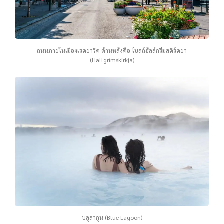
ถนนภายในเมืองเรคยาวิค ด้านหลังคือ โบสถ์ฮัลล์กรีมสคิร์คยา
(Hallgrímskirkja)
บลูลากูน (Blue Lagoon)