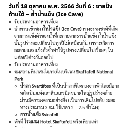
วันที่ 18 ตุลาคม พ.ศ. 2566
วันที่ 6 : ชายฝั่ง
ด้านใต้ – ถ้ำน้ำแข็ง (Ice Cave)
รับประทานอาหารเที่ยง
นำท่านเข้าชม
ถ้ำน้ำแข็ง (Ice Cave)
ทางธรรมชาติที่เกิด
จากการแข็งตัวของน้ำที่ละลายจากธารน้ำแข็ง ถ้ำน้ำแข็ง
นั้นรูปร่างจะเปลี่ยนไปทุกปีไม่เหมือนกัน เพราะเกิดการ
ละลายและแข็งตัวซ้ำทำให้รูปทรงเปลี่ยนไปเรื่อยๆ ใน
แต่ละปีต่างกันออกไป
รับประทานอาหารเที่ยง
ชมสถานที่น่าสนใจภายในบริเวณ
Skaftafell National
Park
นํ้าตก Svartifoss
ที่เป็นนํ้าตกที่ไหลลงจากฟ้าโดยมีฉาก
หลังเป็นแท่งเสาหินแกรนิตขนาดใหญ่รูปร่างคล้าย
ม่านมีความงดงามอย่างยิ่ง (เป็นการเดินไปกลับ ระยะ
ทางประมาณ 3 กม. ใช้เวลา 2 – 2.5 ชั่วโมง)
ธารน้ำแข็ง Svinafell
พักที่
โรงแรม Hotel Skaftafell
หรือเทียบเท่า