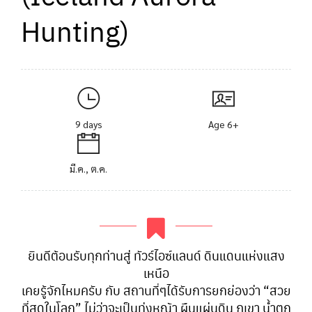
Hunting)
9 days
Age 6+
มี.ค., ต.ค.
ยินดีต้อนรับทุกท่านสู่ ทัวร์ไอซ์แลนด์ ดินแดนแห่งแสง
เหนือ
เคยรู้จักไหมครับ กับ สถานที่ๆได้รับการยกย่องว่า “สวย
ที่สุดในโลก” ไม่ว่าจะเป็นทุ่งหญ้า ผืนแผ่นดิน ภูเขา น้ำตก