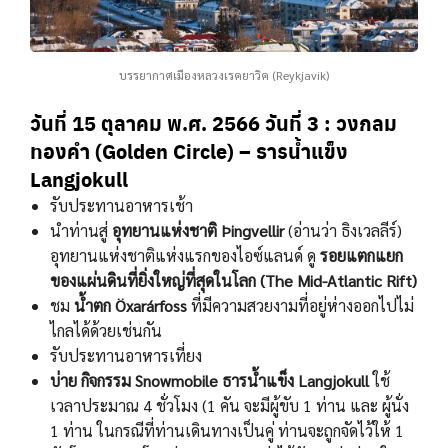
บรรยากาศเมืองหลวงเรคยาวิค (Reykjavik)
วันที่ 15 ตุลาคม พ.ศ. 2566
วันที่ 3 : วงกลม
ทองคำ (Golden Circle) – ธารน้ำแข็ง
Langjokull
รับประทานอาหารเช้า
นําท่านสู่
อุทยานแห่งชาติ Þingvellir
(อ่านว่า ธิงเวลลีร์)
อุทยานแห่งชาติแห่งแรกของไอซ์แลนด์ ดู
รอยแตกแยก
ของแผ่นดินที่ยิ่งใหญ่ที่สุดในโลก (The Mid-Atlantic Rift)
ชม
นํ้าตก Öxarárfoss
ที่มีความสวยงามที่อยู่ห่างออกไปไม่
ไกลได้ด้วยเช่นกัน
รับประทานอาหารเที่ยง
บ่าย
กิจกรรม Snowmobile
ธารน้ำแข็ง Langjokull
ใช้
เวลาประมาณ 4 ชั่วโมง (1 คัน จะมีผู้ขับ 1 ท่าน และ ผู้นั่ง
1 ท่าน ในกรณีที่ท่านเดินทางเป็นคู่ ท่านจะถูกจัดไว้ให้ 1