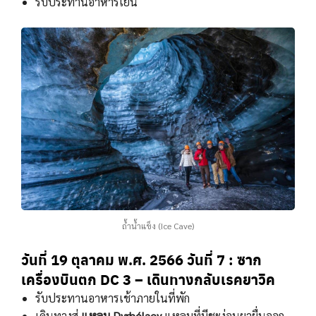
รับประทานอาหารเย็น
ถ้ำน้ำแข็ง (Ice Cave)
วันที่ 19 ตุลาคม พ.ศ. 2566
วันที่ 7 : ซาก
เครื่องบินตก DC 3 – เดินทางกลับเรคยาวิค
รับประทานอาหารเช้าภายในที่พัก
เดินทางสู่
แหลม Dyrhólaey
แหลมที่มีชะง่อนผายื่นออก