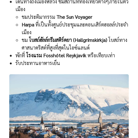
เดินทางถึงเมืองหลวง ชมสถานที่ท่องเที่ยวต่างๆภายในตัว
เมือง
ชมประติมากรรม
The Sun Voyager
Harpa
ที่เป็นทั้งศูนย์ประชุมและคอนเสิร์ตฮอลล์ประจํา
เมือง
ชม
โบสถ์ฮัลล์กรีมสคิร์คยา (Hallgrímskirkja)
โบสถ์ทาง
ศาสนาคริสต์ที่สูงที่สุดในไอซ์แลนด์
พักที่
โรงแรม Fosshótel Reykjavík
หรือเทียบเท่า
รับประทานอาหารเย็น