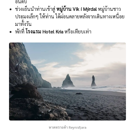
อันดับ
ช่วงเย็นนําท่านเข้าสู่
หมู่บ้าน Vík í Mýrdal
หมู่บ้านชาว
ประมงเล็กๆ ให้ท่าน ได้ผ่อนคลายหลังจากเดินทางเหนื่อย
มาทั้งวัน
พักที่
โรงแรม Hotel Kria
หรือเทียบเท่า
หาดทรายดํา Reynisfjara