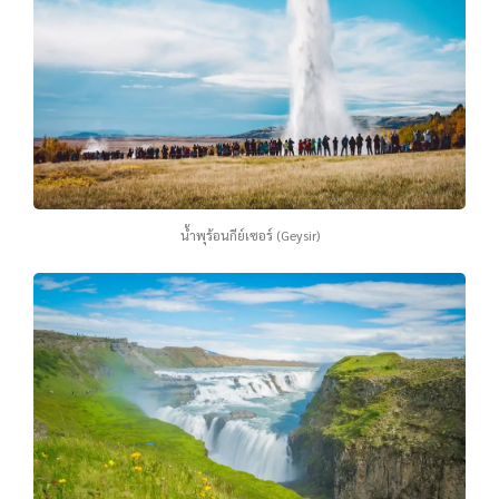
น้ำพุร้อนกีย์เซอร์ (Geysir)