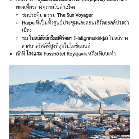
ท่องเที่ยวต่างๆภายในตัวเมือง
ชมประติมากรรม
The Sun Voyager
Harpa
ที่เป็นทั้งศูนย์ประชุมและคอนเสิร์ตฮอลล์ประจํา
เมือง
ชม
โบสถ์ฮัลล์กรีมสคิร์คยา (Hallgrímskirkja)
โบสถ์ทาง
ศาสนาคริสต์ที่สูงที่สุดในไอซ์แลนด์
พักที่
โรงแรม Fosshótel Reykjavík
หรือเทียบเท่า