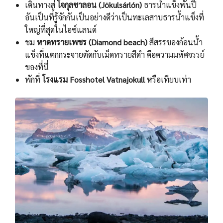
เดินทางสู่
โจกุลซาลอน (Jökulsárlón)
ธารนํ้าแข็งพันปี
อันเป็นที่รู้จักกันเป็นอย่างดีว่าเป็นทะเลสาบธารนํ้าแข็งที่
ใหญ่ที่สุดในไอซ์แลนด์
ชม
หาดทรายเพชร (Diamond beach)
สีสรรของก้อนน้ำ
แข็งที่แตกกระจายตัดกับเม็ดทรายสีดำ คือความมหัศจรรย์
ของที่นี่
พักที่
โรงแรม Fosshotel Vatnajokull
หรือเทียบเท่า