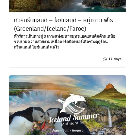
ทัวร์กรีนแลนด์ – ไอซ์แลนด์ – หมู่เกาะแฟโร
(Greenland/Iceland/Faroe)
ทัวร์การเดินทางสู่ 3 เกาะแห่งมหาสมุทรแอตแลนติคด้านเหนือ
รวบรวมความสวยงามเหนืออาร์คติคเซอร์เคิลช่วงฤดูร้อน
กรีนแลนด์ ไอซ์แลนด์ แฟโร
17 days