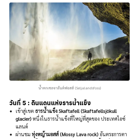
นํ้าตกเซลจาลันต์ฟอสส์ (Seljalandsfoss)
วันที่ 5 : ดินแดนแห่งธารน้ำแข็ง
เข้าสู่เขต
ธารนํ้าแข็ง Skaftafell (Skaftafellsjökull
glacier)
หนึ่งในธารนํ้าแข็งที่ใหญ่ที่สุดของ ประเทศไอซ์
แลนด์
ผ่านชม
ทุ่งหญ้ามอสส์ (Mossy Lava rock)
อันตระการตา