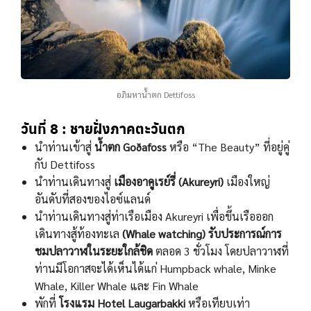
อภิมหาน้ำตก Dettifoss
วันที่ 8 : ชายฝั่งภาคตะวันตก
นําท่านเข้าสู่
นํ้าตก Goðafoss
หรือ “The Beauty” ที่อยู่คู่
กับ Dettifoss
นําท่านเดินทางสู่
เมืองอาคูเรย์รี่ (Akureyri)
เมืองใหญ่
อันดับที่สองของไอซ์แลนด์
นําท่านเดินทางสู่ท่าเรือเมือง Akureyri เพื่อขึ้นเรือออก
เดินทางสู้ท้องทะเล
(Whale watching) รับประการณ์การ
ชมปลาวาฬในระยะใกล้ชิด
ตลอด 3 ชั่วโมง โดยปลาวาฬที่
ท่านมีโอกาสจะได้เห็นได้แก่ Humpback whale, Minke
Whale, Killer Whale และ Fin Whale
พักที่
โรงแรม Hotel Laugarbakki
หรือเทียบเท่า