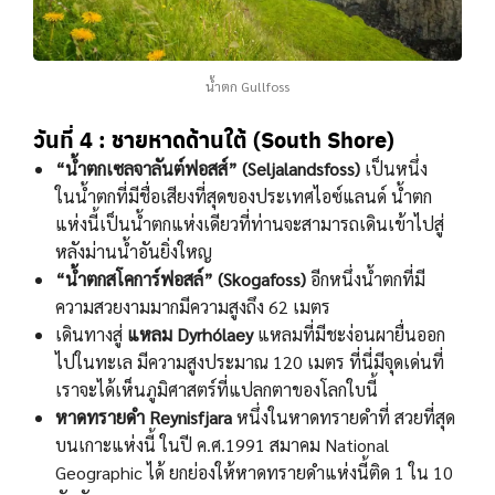
น้ำตก Gullfoss
วันที่ 4 : ชายหาดด้านใต้ (South Shore)
“นํ้าตกเซลจาลันต์ฟอสส์” (Seljalandsfoss)
เป็นหนึ่ง
ในนํ้าตกที่มีชื่อเสียงที่สุดของประเทศไอซ์แลนด์ นํ้าตก
แห่งนี้เป็นนํ้าตกแห่งเดียวที่ท่านจะสามารถเดินเข้าไปสู่
หลังม่านนํ้าอันยิ่งใหญ
“นํ้าตกสโคการ์ฟอสล์” (Skogafoss)
อีกหนึ่งนํ้าตกที่มี
ความสวยงามมากมีความสูงถึง 62 เมตร
เดินทางสู่
แหลม Dyrhólaey
แหลมที่มีชะง่อนผายื่นออก
ไปในทะเล มีความสูงประมาณ 120 เมตร ที่นี่มีจุดเด่นที่
เราจะได้เห็นภูมิศาสตร์ที่แปลกตาของโลกใบนี้
หาดทรายดํา Reynisfjara
หนึ่งในหาดทรายดําที่ สวยที่สุด
บนเกาะแห่งนี้ ในปี ค.ศ.1991 สมาคม National
Geographic ได้ ยกย่องให้หาดทรายดําแห่งนี้ติด 1 ใน 10