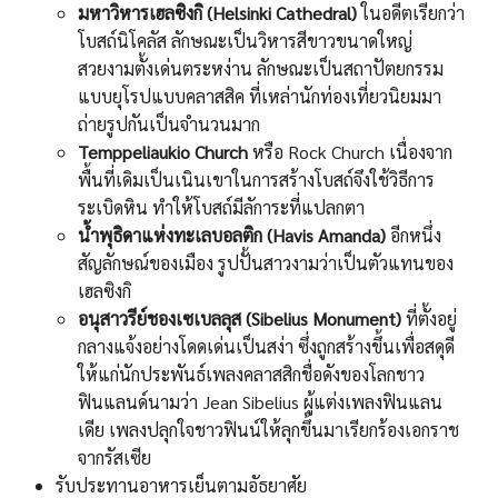
มหาวิหารเฮลซิงกิ (Helsinki Cathedral)
ในอดีตเรียกว่า
โบสถ์นิโคลัส ลักษณะเป็นวิหารสีขาวขนาดใหญ่
สวยงามตั้งเด่นตระหง่าน ลักษณะเป็นสถาปัตยกรรม
แบบยุโรปแบบคลาสสิค ที่เหล่านักท่องเที่ยวนิยมมา
ถ่ายรูปกันเป็นจำนวนมาก
Temppeliaukio Church
หรือ Rock Church เนื่องจาก
พื้นที่เดิมเป็นเนินเขาในการสร้างโบสถ์จึงใช้วิธีการ
ระเบิดหิน ทำให้โบสถ์มีลัการะที่แปลกตา
น้ำพุธิดาแห่งทะเลบอลติก (Havis Amanda)
อีกหนึ่ง
สัญลักษณ์ของเมือง รูปปั้นสาวงามว่าเป็นตัวแทนของ
เฮลซิงกิ
อนุสาวรีย์ชองเซเบลลุส (Sibelius Monument)
ที่ตั้งอยู่
กลางแจ้งอย่างโดดเด่นเป็นสง่า ซึ่งถูกสร้างขึ้นเพื่อสดุดี
ให้แก่นักประพันธ์เพลงคลาสสิกชื่อดังของโลกชาว
ฟินแลนด์นามว่า Jean Sibelius ผู้แต่งเพลงฟินแลน
เดีย เพลงปลุกใจชาวฟินน์ให้ลุกขึ้นมาเรียกร้องเอกราช
จากรัสเซีย
รับประทานอาหารเย็นตามอัธยาศัย