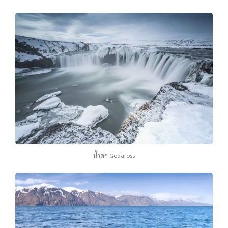
น้ำตก Godafoss