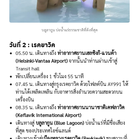
บลูลากูน บ่อน้ำแร่ธรรมชาติที่ดังที่สุด
วันที่ 2 : เรคยาวิค
05.50 น. เดินทางถึง
ท่าอากาศยานเฮลซิงกิ-แวนต้า
(Helsinki-Vantaa Airport)
จากนั้นนําท่านผ่านเข้าสู่
Transit hall
พักเปลี่ยนเครื่อง 1 ชั่วโมง 55 นาที
07.45 น. เดินทางสู่กรุงเรคยาวิค ด้วยไฟลต์บิน AY991 ให้
ท่านได้เพลิดเพลิน กับอาหารสิ่งอํานวยความสะดวกบน
เครื่องบิน
08.35 น. เดินทางถึง
ท่าอากาศยานนานาชาติเคฟลาวิค
(Keflavík International Airport)
เดินทางสู่
บลูลากูน (Blue Lagoon)
บ่อนํ้าแร่ที่มีชื่อเสียง
ที่สุด ของประเทศไอซ์แลนด์
เดินทางเข้าสู่
เมืองหลวงเรคยาวิค (Reykjavik)
ชมสถานที่