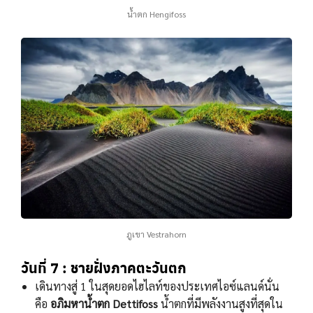
น้ำตก Hengifoss
ภูเขา Vestrahorn
วันที่ 7 : ชายฝั่งภาคตะวันตก
เดินทางสู่ 1 ในสุดยอดไฮไลท์ของประเทศไอซ์แลนด์นั่น
คือ
อภิมหาน้ำตก Dettifoss
นํ้าตกที่มีพลังงานสูงที่สุดใน