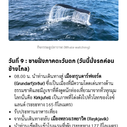
กิจกรรมดูปลาวาฬ (Whale watching)
วันที่ 9 : ชายฝั่งภาคตะวันตก (วันนี้นั่งรถค่อน
ข้างไกล)
08.00 น. นําท่านเดินทางสู่
เมืองกรุนดาร์ฟจอร์ด
(Grundarfjörður)
ซึ่งเป็นเมืองที่มีความโดดเด่นทางด้าน
ธรรมชาติและมีภูเขาที่ดึงดูดนักท่องเที่ยวมาจากทั่วทุกมุม
โลกนั่นคือ
Kirkjufell
เป็นภาพที่โด่งดังไปทั่วโลกของไอซ์
แลนด์ (ระยะทาง 165 กิโลเมตร)
รับประทานอาหารเที่ยง
จากนั้นเดินทางกลับ
เมืองหลวงเรคยาวิค (Reykjavik)
นําท่านเช็คอินเข้าโรงแรมที่พัก (ระยะทาง 177 กิโลเมตร)