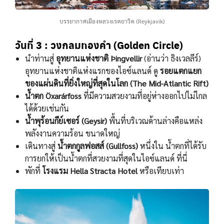
บรรยากาศเมืองหลวงเรคยาวิค (Reykjavik)
วันที่ 3 : วงกลมทองคำ (Golden Circle)
นําท่านสู่
อุทยานแห่งชาติ Þingvellir
(อ่านว่า ธิงเวลลีร์)
อุทยานแห่งชาติแห่งแรกของไอซ์แลนด์ ดู
รอยแตกแยก
ของแผ่นดินที่ยิ่งใหญ่ที่สุดในโลก (The Mid-Atlantic Rift)
นํ้าตก Öxarárfoss
ที่มีความสวยงามที่อยู่ห่างออกไปไม่ไกล
ได้ด้วยเช่นกัน
นํ้าพุร้อนกีย์เซอร์ (Geysir)
พื้นที่บริเวณด้านล่างคือแหล่ง
พลังงานความร้อน ขนาดใหญ่
เดินทางสู่
นํ้าตกกูลฟอสส์ (Gullfoss)
หนึ่งใน นํ้าตกที่ได้รับ
การยกให้เป็นนํ้าตกที่สวยงามที่สุดในไอซ์แลนด์ ที่นี่
พักที่
โรงแรม Hella Stracta Hotel
หรือเทียบเท่า