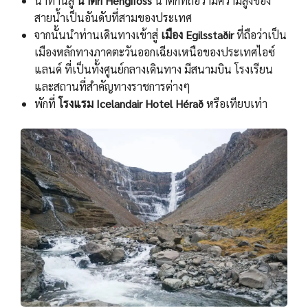
นําท่านสู่
นํ้าตก Hengifoss
นํ้าตกที่ถือว่ามีความสูงของ
สายนํ้าเป็นอันดับที่สามของประเทศ
จากนั้นนําท่านเดินทางเข้าสู่
เมือง Egilsstaðir
ที่ถือว่าเป็น
เมืองหลักทางภาคตะวันออกเฉียงเหนือของประเทศไอซ์
แลนด์ ที่เป็นทั้งศูนย์กลางเดินทาง มีสนามบิน โรงเรียน
และสถานที่สําคัญทางราชการต่างๆ
พักที่
โรงแรม Icelandair Hotel Hérað
หรือเทียบเท่า