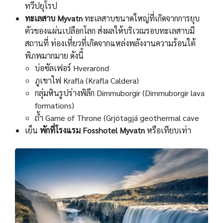
ทวีปยุโรป
ทะเลสาบ Myvatn
ทะเลสาบขนาดใหญ่ที่เกิดจากการยุบ
ตัวของแผ่นเปลือกโลก ส่งผลให้บริเวณรอบทะเลสาบมี
สถานที่ ท่องเที่ยวที่เกิดจากแหล่งพลังงานความร้อนใต้
พิภพมากมาย ดังนี้
บ่อซัลเฟอร์ Hverarönd
ภูเขาไฟ Krafla (Krafla Caldera)
กลุ่มหินรูปร่างพิลึก Dimmuborgir (Dimmuborgir lava
formations)
ถํ้า Game of Throne (Grjótagjá geothermal cave
เย็น
พักที่โรงแรม Fosshotel Myvatn
หรือเทียบเท่า