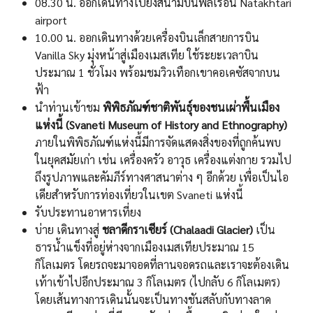
08.30 น. ออกเดินทางไปยังสนามบินพลเรือน Natakhtari
airport
10.00 น. ออกเดินทางด้วยเครื่องบินเล็กสายการบิน
Vanilla Sky มุ่งหน้าสู่เมืองเมสเทีย ใช้ระยะเวลาบิน
ประมาณ 1 ชั่วโมง พร้อมชมวิวเทือกเขาคอเคซัสจากบน
ฟ้า
นำท่านเข้าชม
พิพิธภัณฑ์ชาติพันธุ์ของชนเผ่าพื้นเมือง
แห่งนี้ (Svaneti Museum of History and Ethnography)
ภายในพิพิธภัณฑ์แห่งนี้มีการจัดแสดงสิ่งของที่ถูกค้นพบ
ในยุคสมัยเก่า เช่น เครื่องครัว อาวุธ เครื่องแต่งกาย รวมไป
ถึงรูปภาพและคัมภีร์ทางศาสนาต่าง ๆ อีกด้วย เพื่อเป็นไอ
เดียสำหรับการท่องเที่ยวในเขต Svaneti แห่งนี้
รับประทานอาหารเที่ยง
บ่าย เดินทางสู่
ชลาดีกราเซียร์ (Chalaadi Glacier)
เป็น
ธารน้ำแข็งที่อยู่ห่างจากเมืองเมสเทียประมาณ 15
กิโลเมตร โดยรถจะมาจอดที่ลานจอดรถและเราจะต้องเดิน
เท้าเข้าไปอีกประมาณ 3 กิโลเมตร (ไปกลับ 6 กิโลเมตร)
โดยเส้นทางการเดินนั้นจะเป็นทางชันสลับกับทางลาด