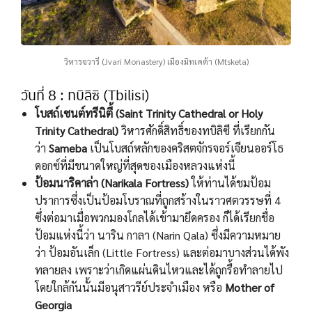
วิหารจวารี (Jvari Monastery) เมืองมิทเคต้า (Mtsketa)
วันที่ 8 : ทบิลิซิ (Tbilisi)
โ
บสถ์เซนต์ทรีนิตี้ (Saint Trinity Cathedral or Holy
Trinity Cathedral
)
วิหารศักดิ์สิทธิ์ของทบิลิซี ที่เรียกกัน
ว่า
Sameba
เป็นโบสถ์หลักของคริสตจักรจอร์เจียนออร์โธ
ดอกซ์ที่มีขนาดใหญ่ที่สุดของเมืองหลวงแห่งนี้
ป้อมนาริคาล่า (Narikala Fortress
)
ให้ท่านได้ชมป้อม
ปราการซึ่งเป็นป้อมโบราณที่ถูกสร้างในราวศตวรรษที่ 4
ซึ่งต่อมาเมื่อพวกมองโกลได้เข้ามายึดครอง ก็ได้เรียกชื่อ
ป้อมแห่งนี้ว่า นาริน กาลา (Narin Qala
)
ซึ่งมีความหมาย
ว่า ป้อมอันเล็ก (Little Fortress
)
และต่อมาบางส่วนได้พัง
ทลายลง เพราะว่าเกิดแผ่นดินไหวและได้ถูกรื้อทำลายไป
โดยใกล้กันนั้นมีอนุสาวรีย์ประจำเมือง หรือ
Mother of
Georgia