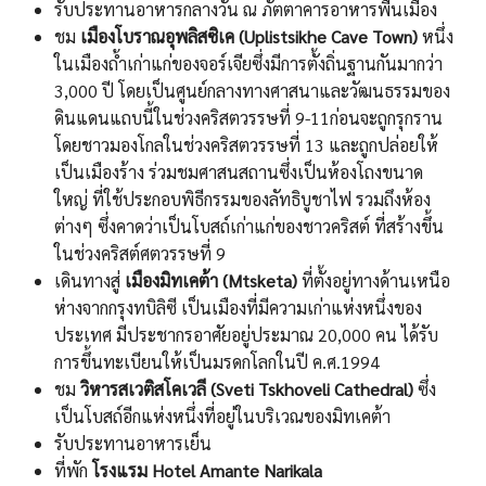
รับประทานอาหารกลางวัน ณ ภัตตาคารอาหารพื้นเมือง
ชม
เมืองโบราณอุพลิสซิเค (Uplistsikhe Cave Town)
หนึ่ง
ในเมืองถ้ำเก่าแก่ของจอร์เจียซึ่งมีการตั้งถิ่นฐานกันมากว่า
3,000 ปี โดยเป็นศูนย์กลางทางศาสนาและวัฒนธรรมของ
ดินแดนแถบนี้ในช่วงคริสตวรรษที่ 9-11ก่อนจะถูกรุกราน
โดยชาวมองโกลในช่วงคริสตวรรษที่ 13 และถูกปล่อยให้
เป็นเมืองร้าง ร่วมชมศาสนสถานซึ่งเป็นห้องโถงขนาด
ใหญ่ ที่ใช้ประกอบพิธีกรรมของลัทธิบูชาไฟ รวมถึงห้อง
ต่างๆ ซึ่งคาดว่าเป็นโบสถ์เก่าแก่ของชาวคริสต์ ที่สร้างขึ้น
ในช่วงคริสต์ศตวรรษที่ 9
เดินทางสู่
เมืองมิทเคต้า (Mtsketa)
ที่ตั้งอยู่ทางด้านเหนือ
ห่างจากกรุงทบิลิซี เป็นเมืองที่มีความเก่าแห่งหนึ่งของ
ประเทศ มีประชากรอาศัยอยู่ประมาณ 20,000 คน ได้รับ
การขึ้นทะเบียนให้เป็นมรดกโลกในปี ค.ศ.1994
ชม
วิหารสเวติสโคเวลี (Sveti Tskhoveli Cathedral)
ซึ่ง
เป็นโบสถ์อีกแห่งหนึ่งที่อยู่ในบริเวณของมิทเคต้า
รับประทานอาหารเย็น
ที่พัก
โรงแรม Hotel Amante Narikala