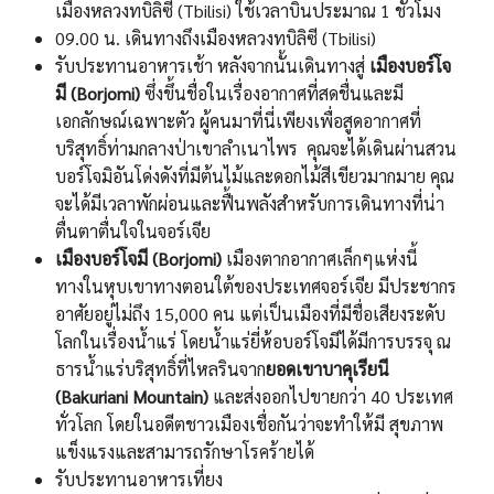
เมืองหลวงทบิลิซี (Tbilisi) ใช้เวลาบินประมาณ 1 ชั่วโมง
09.00 น. เดินทางถึงเมืองหลวงทบิลิซี (Tbilisi)
รับประทานอาหารเช้า หลังจากนั้นเดินทางสู่
เมืองบอร์โจ
มี (Borjomi)
ซึ่งขึ้นชื่อในเรื่องอากาศที่สดชื่นและมี
เอกลักษณ์เฉพาะตัว ผู้คนมาที่นี่เพียงเพื่อสูดอากาศที่
บริสุทธิ์ท่ามกลางป่าเขาลำเนาไพร คุณจะได้เดินผ่านสวน
บอร์โจมิอันโด่งดังที่มีต้นไม้และดอกไม้สีเขียวมากมาย คุณ
จะได้มีเวลาพักผ่อนและฟื้นพลังสำหรับการเดินทางที่น่า
ตื่นตาตื่นใจในจอร์เจีย
เมืองบอร์โจมี (Borjomi)
เมืองตากอากาศเล็กๆแห่งนี้
ทางในหุบเขาทางตอนใต้ของประเทศจอร์เจีย มีประชากร
อาศัยอยู่ไม่ถึง 15,000 คน แต่เป็นเมืองที่มีชื่อเสียงระดับ
โลกในเรื่องน้ำแร่ โดยน้ำแร่ยี่ห้อบอร์โจมีได้มีการบรรจุ ณ
ธารน้ำแร่บริสุทธิ์ที่ไหลรินจาก
ยอดเขาบาคุเรียนี
(Bakuriani Mountain)
และส่งออกไปขายกว่า 40 ประเทศ
ทั่วโลก โดยในอดีตชาวเมืองเชื่อกันว่าจะทำให้มี สุขภาพ
แข็งแรงและสามารถรักษาโรคร้ายได้
รับประทานอาหารเที่ยง