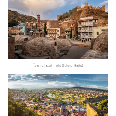
โรงอาบนําแร่กํามะถัน (Sulphur Baths)