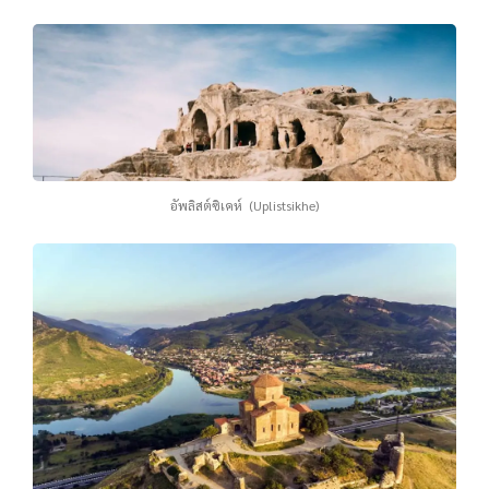
อัพลิสต์ซิเคห์ (Uplistsikhe)