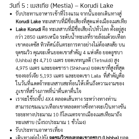
วันที่ 5 : เมสเทีย (Mestia) – Korudi Lake
รับประทานอาหารเช้าที่โรงแรม จากนั้นออกเดินทางสู่
Korudi Lake
ทะเลสาบที่มีชื่อเสียงที่สุดแห่งเมืองเมสเทีย
Lake Korudi
คือ ทะเลสาบที่มีชื่อเสียงไปทั่วโลก ตั้งอยู่สูง
กว่า 2850 เมตรเหนือ ระดับน้ำทะเลที่รายล้อมด้วยเทือก
เขาคอเคซัส ทิวทัศน์อันตระการตาอย่างไม่ต้องสงสัย บน
จุดชมวิว คุณจะเห็นยอดเขาสำคัญ 4 แห่งคือ ยอดอูชบา
(Ushba) สูง 4,710 เมตร ยอดเททนูลดี (Tetnuldi) สูง
4,975 เมตร และยอดชารา (Shkhara) ยอดเขาที่สูงที่สุด
ของจอร์เจีย 5,193 เมตร และยอดเขา Laila ที่สำคัญคือ
ในวันที่แดดจ้าทะเลสาบสะท้อนให้เห็นถึงความงามของ
ภูเขาที่สร้างภาพที่น่าตื่นตาตื่นใจ
เราจะใช้รถจี๊ป 4X4 ตลอดเส้นทาง ระหว่างทางท่าน
สามารถชมแนวเทือกเขาตลอดทางซึ่งทางจะเป็นทางชัน
ระยะทางประมาณ 10 กิโลเมตรจากเมืองเมสเทียมาถึง
ทะเลสาบ (นั่งรถประมาณ 1 ชั่วโมง)
รับประทานอาหารเที่ยง
เดินทางต่อไปยัง
จุดชมวิวของยอดเขาอูซบา (Ushba)
ยอด