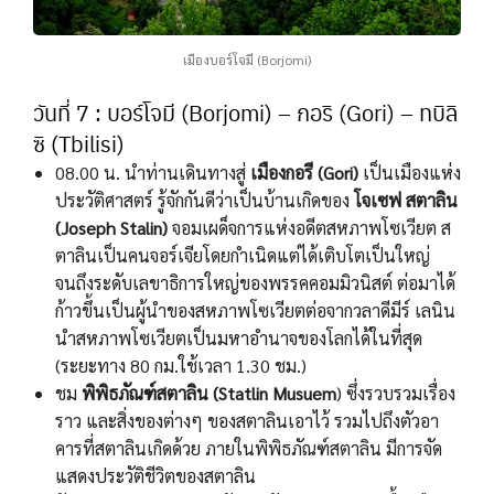
เมืองบอร์โจมี (Borjomi)
วันที่ 7 : บอร์โจมี (Borjomi) – กอริ (Gori) – ทบิลิ
ซิ (Tbilisi)
08.00 น. นำท่านเดินทางสู่
เมืองกอรี (Gori)
เป็นเมืองแห่ง
ประวัติศาสตร์ รู้จักกันดีว่าเป็นบ้านเกิดของ
โจเซฟ สตาลิน
(Joseph Stalin)
จอมเผด็จการแห่งอดีตสหภาพโซเวียต ส
ตาลินเป็นคนจอร์เจียโดยกำเนิดแต่ได้เติบโตเป็นใหญ่
จนถึงระดับเลขาธิการใหญ่ของพรรคคอมมิวนิสต์ ต่อมาได้
ก้าวขึ้นเป็นผู้นำของสหภาพโซเวียตต่อจากวลาดีมีร์ เลนิน
นำสหภาพโซเวียตเป็นมหาอำนาจของโลกได้ในที่สุด
(ระยะทาง 80 กม.ใช้เวลา 1.30 ชม.)
ชม
พิพิธภัณฑ์สตาลิน (Statlin Musuem
) ซึ่งรวบรวมเรื่อง
ราว และสิ่งของต่างๆ ของสตาลินเอาไว้ รวมไปถึงตัวอา
คารที่สตาลินเกิดด้วย ภายในพิพิธภัณฑ์สตาลิน มีการจัด
แสดงประวัติชีวิตของสตาลิน