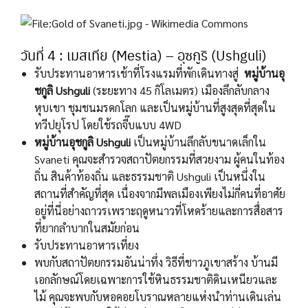
วันที่ 4 : เมสเทีย (Mestia) – อุซกูริ (Ushguli)
รับประทานอาหารเช้าที่โรงแรมที่พักเดินทางสู่
หมู่บ้านอุ
ชกูลิ
Ushguli
(ระยะทาง 45 กิโลเมตร) เมืองลึกลับกลาง
หุบเขา ชุมชนมรดกโลก และเป็นหมู่บ้านที่สูงสุดที่สุดใน
ทวีปยุโรป โดยใช้รถจี๊บแบบ 4WD
หมู่บ้านอุชกูลิ
Ushguli
เป็นหมู่บ้านลึกลับขนาดเล็กใน
Svaneti คุณจะสำรวจสถาปัตยกรรมที่สวยงาม ผู้คนในท้อง
ถิ่น สินค้าท้องถิ่น และธรรมชาติ Ushguli เป็นหนึ่งใน
สถานที่สำคัญที่สุด เนื่องจากมีพลเมืองเพียงไม่กี่คนที่อาศัย
อยู่ที่นี่อย่างถาวรเพราะฤดูหนาวที่โหดร้ายและการสื่อสาร
ที่ยากลำบากในสมัยก่อน
รับประทานอาหารเที่ยง
พบกับสถาปัตยกรรมอันน่าทึ่ง วิธีที่ชาวภูเขาสร้าง บ้านมี
เอกลักษณ์โดยเฉพาะการใช้หินธรรมชาติดินเหนียวและ
ไม้ คุณจะพบกับหอคอยโบราณหลายแห่งนำท่านเดินเล่น