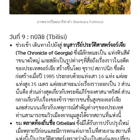
ภาพจากป้อมนาริคาล่า (Narikala Fortress)
วันที่ 9 : ทบิลิซิ (Tbilisi)
ช่วงเช้า เดินทางไปยังสู่
อนุสาวรีย์ประวัติศาสตร์จอร์เจีย
(The Chronicle of Georgia)
ซึ่งมีลักษณะเป็น แท่งหินสีดํ
าขนาดใหญ่ แกะสลักเป็นรูปต่างๆที่สื่อถึงเรื่องราวในอดีต
ของประเทศจอร์เจีย สร้างขึ้นโดย ซุราป สถาปนิก ชื่อดัง
ก่อสร้างเมื่อปี 1985 ประกอบด้วยแท่งเสา 16 แท่ง แต่ละ
แท่งสูง 35 เมตร แต่ละเสาจะแบ่งเรื่องราวออกเป็น 3 ส่วน
นั่นคือ ส่วนล่างสุดเกี่ยวกับพระคัมภีร์ของศาสนาคริสต์ ส่วน
กลางเกี่ยวกับเรื่องของข้าราชการชนชั้นสูงของจอร์เจีย
และส่วนบนเกี่ยวกับเหตุการณ์สำคัญต่างๆของประเทศ
ท่านสามารถชมวิวเมืองจากมุมสูงได้จากสถานที่แห่งนี้
ชม
ตลาดท้องถิ่นชื่อ Orbeliani
ซึ่งมีได้รับการปรับปรุงใหม่
เมื่อหลายปีก่อนและมีการตกแต่งภายในที่สวยงาม สถานที่
แห่งนี้เป็นประวัติศาสตร์เพราะว่ามันเป็นศูนย์แลกเปลี่ยน