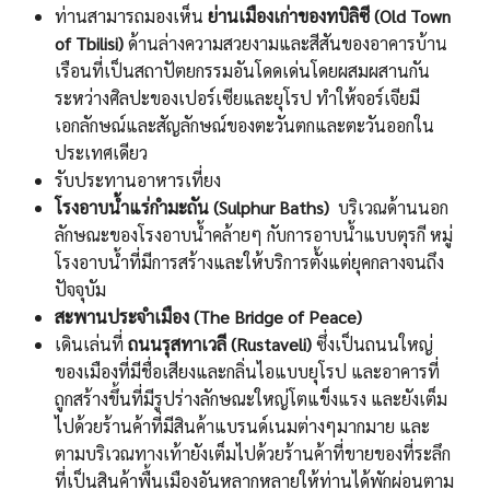
ท่านสามารถมองเห็น
ย่านเมืองเก่าของทบิลิซี (Old Town
of Tbilisi
)
ด้านล่างความสวยงามและสีสันของอาคารบ้าน
เรือนที่เป็นสถาปัตยกรรมอันโดดเด่นโดยผสมผสานกัน
ระหว่างศิลปะของเปอร์เซียและยุโรป ทำให้จอร์เจียมี
เอกลักษณ์และสัญลักษณ์ของตะวันตกและตะวันออกใน
ประเทศเดียว
รับประทานอาหารเที่ยง
โรงอาบน้ำแร่กํามะถัน (Sulphur Baths
)
บริเวณด้านนอก
ลักษณะของโรงอาบน้ำคล้ายๆ กับการอาบน้ำแบบตุรกี หมู่
โรงอาบนํ้าที่มีการสร้างและให้บริการตั้งแต่ยุคกลางจนถึง
ปัจจุบั
ม
สะพานประจำเมือง (The Bridge of Peace)
เดินเล่นที่
ถนนรุสทาเวลี (Rustaveli
)
ซึ่งเป็นถนนใหญ่
ของเมืองที่มีชื่อเสียงและกลิ่นไอแบบยุโรป และอาคารที่
ถูกสร้างขึ้นที่มีรูปร่างลักษณะใหญ่โตแข็งแรง และยังเต็ม
ไปด้วยร้านค้าที่มีสินค้าแบรนด์เนมต่างๆมากมาย และ
ตามบริเวณทางเท้ายังเต็มไปด้วยร้านค้าที่ขายของที่ระลึก
ที่เป็นสินค้าพื้นเมืองอันหลากหลายให้ท่านได้พักผ่อนตาม