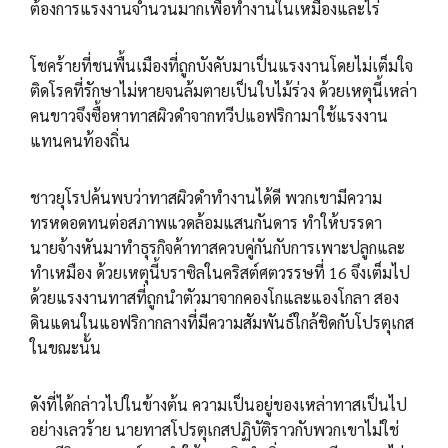
ต้องการแรงงานจำนวนมากเพื่อทำงานในเหมืองและไร่
โชคร้ายที่ชนพื้นเมืองที่ถูกบังคับมาเป็นแรงงานโดยไม่เต็มใจ
ติดโรคที่รักษาไม่หายจนล้มตายเป็นใบไม้ร่วง ด้วยเหตุนี้เหล่า
คนขาวจึงซื้อหาทาสผิวดำจากทวีปแอฟริกามาใช้แรงงาน
แทนคนท้องถิ่น
ชาวยุโรปค้นพบว่าทาสผิวดำทำงานได้ดี พวกเขามีความ
ทรหดอดทนต่อสภาพแวดล้อมแสนกันดาร ทำให้บรรดา
นายจ้างหันมาทำธุรกิจค้าทาสควบคู่กันกับการเพาะปลูกและ
ทำเหมือง ด้วยเหตุนี้บราซิลในคริสต์ศตวรรษที่ 16 จึงเต็มไป
ด้วยแรงงานทาสที่ถูกนำตัวมาจากคองโกและแองโกลา สอง
ดินแดนในแอฟริกากลางที่มีความสัมพันธ์ใกล้ชิดกับโปรตุเกส
ในขณะนั้น
ดังที่ได้กล่าวไปในข้างต้น ความเป็นอยู่ของเหล่าทาสเป็นไป
อย่างเลวร้าย นายทาสโปรตุเกสปฏิบัติราวกับพวกเขาไม่ใช่