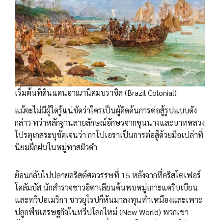
เริ่มต้นที่ดินแดนอาณานิคมบราซิล (Brazil Colonial)
แม้จะไม่มีผู้ใดรู้แน่ชัดว่าใครเป็นผู้คิดค้นการต่อสู้รูปแบบดัง
กล่าว ทว่าหลักฐานลายลักษณ์อักษรจากขุนนางและบาทหลวง
โปรตุเกสระบุชัดเจนว่า กาโปเอราเป็นการต่อสู้ด้วยมือเปล่าที่
นิยมฝึกฝนในหมู่ทาสผิวดำ
ย้อนกลับไปปลายคริสต์ศตวรรษที่ 15 หลังจากที่คริสโตเฟอร์
โคลัมบัส นักสำรวจชาวอิตาเลียนค้นพบหมู่เกาะแคริบเบียน
และทวีปอเมริกา ชาวยุโรปก็หันมาลงทุนทำเหมืองและเพาะ
ปลูกพืชเศรษฐกิจในทวีปโลกใหม่ (New World) พวกเขา