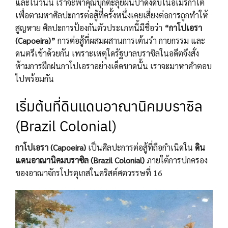
และในวันนี้ เราจะพาคุณบุกตะลุยผืนป่าดงดิบในอเมริกาใต้
เพื่อตามหาศิลปะการต่อสู้ที่ครั้งหนึ่งเคยเสี่ยงต่อการถูกทำให้
สูญหาย ศิลปะการป้องกันตัวประเภทนี้มีชื่อว่า
“กาโปเอรา
(Capoeira)”
การต่อสู้ที่ผสมผสานการเต้นรำ กายกรรม และ
ดนตรีเข้าด้วยกัน เพราะเหตุใดรัฐบาลบราซิลในอดีตจึงสั่ง
ห้ามการฝึกฝนกาโปเอราอย่างเด็ดขาดนั้น เราจะมาหาคำตอบ
ไปพร้อมกัน
เริ่มต้นที่ดินแดนอาณานิคมบราซิล
(Brazil Colonial)
กาโปเอรา
(Capoeira)
เป็นศิลปะการต่อสู้ที่ถือกำเนิดใน
ดิน
แดนอาณานิคมบราซิล (Brazil Colonial)
ภายใต้การปกครอง
ของอาณาจักรโปรตุเกสในคริสต์ศตวรรษที่ 16