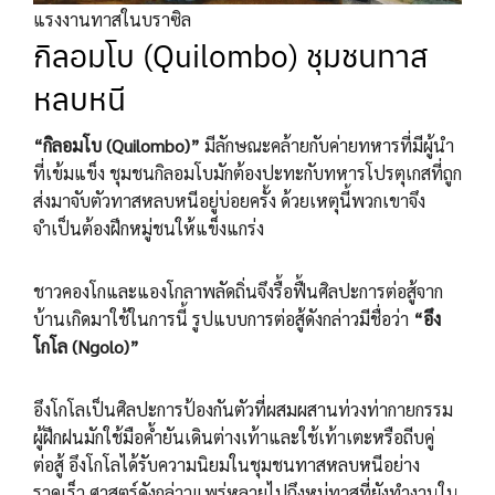
แรงงานทาสในบราซิล
กิลอมโบ (Quilombo) ชุมชนทาส
หลบหนี
“กิลอมโบ (Quilombo)”
มีลักษณะคล้ายกับค่ายทหารที่มีผู้นำ
ที่เข้มแข็ง ชุมชนกิลอมโบมักต้องปะทะกับทหารโปรตุเกสที่ถูก
ส่งมาจับตัวทาสหลบหนีอยู่บ่อยครั้ง ด้วยเหตุนี้พวกเขาจึง
จำเป็นต้องฝึกหมู่ชนให้แข็งแกร่ง
ชาวคองโกและแองโกลาพลัดถิ่นจึงรื้อฟื้นศิลปะการต่อสู้จาก
บ้านเกิดมาใช้ในการนี้ รูปแบบการต่อสู้ดังกล่าวมีชื่อว่า
“อึง
โกโล (Ngolo)”
อึงโกโลเป็นศิลปะการป้องกันตัวที่ผสมผสานท่วงท่ากายกรรม
ผู้ฝึกฝนมักใช้มือค้ำยันเดินต่างเท้าและใช้เท้าเตะหรือถีบคู่
ต่อสู้ อึงโกโลได้รับความนิยมในชุมชนทาสหลบหนีอย่าง
รวดเร็ว ศาสตร์ดังกล่าวแพร่หลายไปถึงหมู่ทาสที่ยังทำงานใน