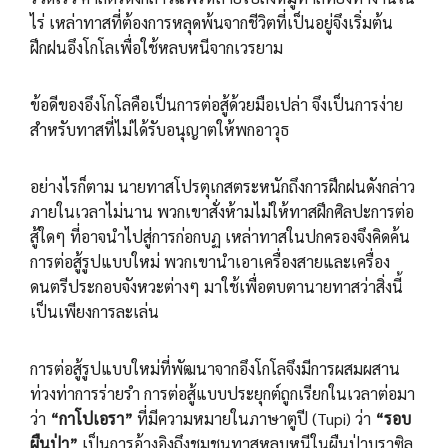
ไร่ เหล่าทาสที่ต้องการหลุดพ้นจากชีวิตที่เป็นอยู่จึงเริ่มต้น
ฝึกฝนอึงโกโลเพื่อใช้หลบหนีจากเวรยาม
ข้อดีของอึงโกโลคือเป็นการต่อสู้ด้วยมือเปล่า จึงเป็นการง่าย
สำหรับทาสที่ไม่ได้รับอนุญาตให้พกอาวุธ
อย่างไรก็ตาม นายทาสโปรตุเกสตระหนักถึงการฝึกฝนดังกล่าว
ภายในเวลาไม่นาน พวกเขาสั่งห้ามไม่ให้ทาสฝึกศิลปะการต่อ
สู้ใดๆ ที่อาจนำไปสู่การก่อกบฏ เหล่าทาสในปกครองจึงคิดค้น
การต่อสู้รูปแบบใหม่ พวกเขานำเอาเครื่องสายและเครื่อง
ดนตรีประกอบจังหวะต่างๆ มาใช้เพื่อตบตานายทาสว่าสิ่งนี้
เป็นเพียงการละเล่น
การต่อสู้รูปแบบใหม่ที่พัฒนาจากอึงโกโลจึงมีการผสมผสาน
ท่วงท่าการร่ายรำ การต่อสู้แบบประยุกต์ถูกเรียกในเวลาต่อมา
ว่า
“กาโปเอรา”
ที่มีความหมายในภาษาตูปี (Tupi) ว่า
“รอบ
ผืนป่า”
เป็นการอ้างอิงถึงชุมชนทาสหลบหนีในผืนป่าบราซิล