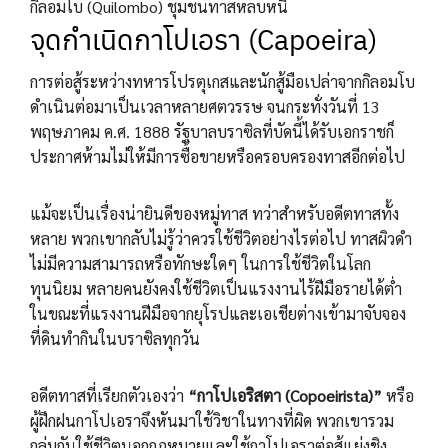
กิลอมโบ (Quilombo) ชุมชนทาสหลบหนี
จุดกำเนิดกาโปเอรา (Capoeira)
การต่อสู้ระหว่างทหารโปรตุเกสและนักสู้มือเปล่าจากกิลอมโบ
ดำเนินต่อมาเป็นเวลาหลายศตวรรษ จนกระทั่งวันที่ 13
พฤษภาคม ค.ศ. 1888 รัฐบาลบราซิลที่บัดนี้ได้รับเอกราชก็
ประกาศห้ามไม่ให้มีการซื้อขายหรือครอบครองทาสอีกต่อไป
แม้จะเป็นเรื่องน่ายินดีของหมู่ทาส ทว่าสำหรับอดีตทาสทั้ง
หลาย พวกเขากลับไม่รู้ว่าควรใช้ชีวิตอย่างไรต่อไป ทาสผิวดำ
ไม่มีความสามารถหรือทักษะใดๆ ในการใช้ชีวิตในโลก
ทุนนิยม หลายคนยังคงใช้ชีวิตเป็นแรงงานไร้ฝีมือรายได้ต่ำ
ในขณะที่แรงงานฝีมือจากยุโรปและเอเชียต่างเข้ามาจับจอง
ที่ดินทำกินในบราซิลทุกวัน
อดีตทาสที่เรียกตัวเองว่า
“กาโปเอริสตา (Copoeirista)”
หรือ
ผู้ฝึกฝนกาโปเอราจึงหันมาใช้วิชาในทางที่ผิด พวกเขารวม
กลุ่มกันใช้ชีวิตนอกกฏหมายและใช้กาโปเอราต่อสู้แย่งชิง