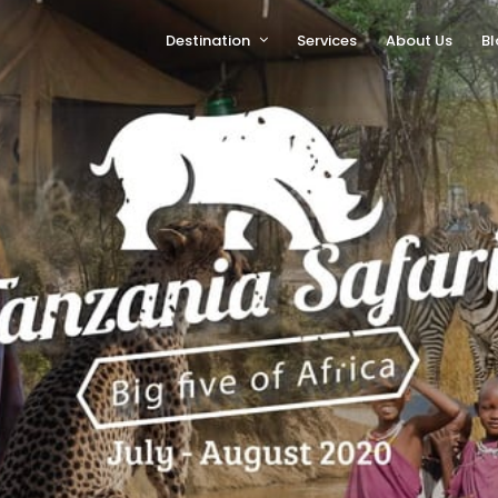
Destination
Services
About Us
Bl