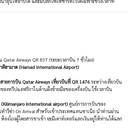
้ำอุ่นให้อาบได้ และมีปลั๊กไฟให้ชาร์ตไว้ได้เฉพาะช่วงเวลาที่
น Qatar Airways QR 837 (ระยะเวลาบิน 7 ชั่วโมง)
ิฮามาด (Hamad International Airport)
ย
สายการบิน Qatar Airways เที่ยวบินที่ QR 1476
ระหว่างเที่ยวบิน
ดของทวีปแอฟริกาในด้านฝั่งซ้ายมือของเครื่องบิน ใช้เวลาบิน
 (
Kilimanjaro international airport
)
ศูนย์การการบินของ
ําวีซ่า On Arrival สําหรับเข้าประเทศแทนซาเนีย นำท่านผ่าน
องโถงผู้โดยสารขาเข้า จะมีเคาท์เตอร์แลกเงินอยู่ให้ท่านได้แลก