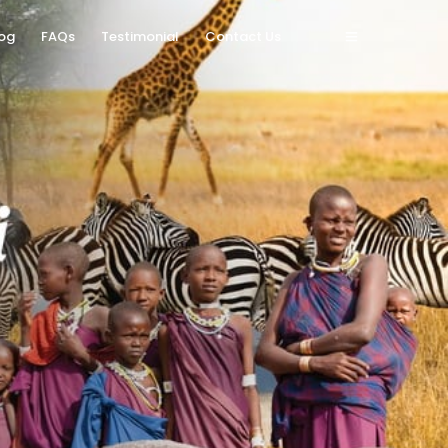
og
FAQs
Testimonial
Contact Us