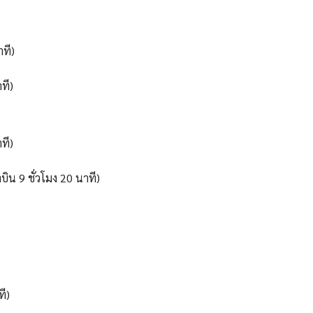
ที)
ที)
ที)
น 9 ชั่วโมง 20 นาที)
ี)