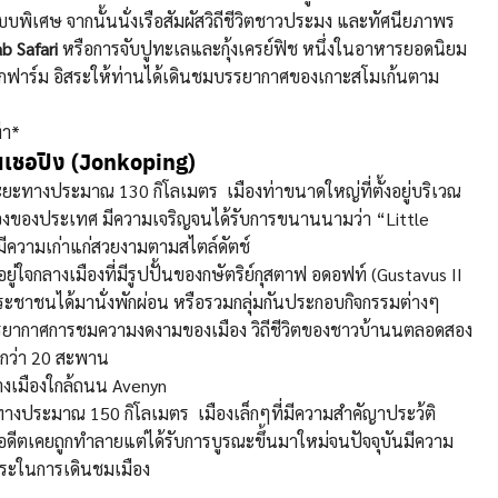
แบบพิเศษ จากนั้นนั่งเรือสัมผัสวิถีชีวิตชาวประมง และทัศนียภาพร
b Safari
หรือการจับปูทะเลและกุ้งเครย์ฟิช หนึ่งในอาหารยอดนิยม
ากฟาร์ม อิสระให้ท่านได้เดินชมบรรยากาศของเกาะสโมเก้นตาม
่า*
นเชอปิง (Jonkoping)
ะยะทางประมาณ 130 กิโลเมตร เมืองท่าขนาดใหญ่ที่ตั้งอยู่บริเวณ
บสองของประเทศ มีความเจริญจนได้รับการขนานนามว่า “Little
ีความเก่าแก่สวยงามตามสไตล์ดัตช์
้งอยู่ใจกลางเมืองที่มีรูปปั้นของกษัตริย์กุสตาฟ อดอฟท์ (Gustavus II
ประชาชนได้มานั่งพักผ่อน หรือรวมกลุ่มกันประกอบกิจกรรมต่างๆ
รยากาศการชมความงดงามของเมือง วิถีชีวิตของชาวบ้านนตลอดสอง
ากกว่า 20 สะพาน
งเมืองใกล้ถนน Avenyn
างประมาณ 150 กิโลเมตร เมืองเล็กๆที่มีความสำคัญาประว้ติ
ี่อดีตเคยถูกทำลายแต่ได้รับการบูรณะขึ้นมาใหม่จนปัจจุบันมีความ
ิสระในการเดินชมเมือง