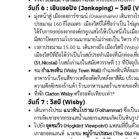
วันที่ 6 :
เยินเชอปิง
(Jonkoping)
– วิสบี (
มุ่งหน้าสู่ เมืองออการ์ชามน์ (Oskarshamn) เดินทางไปยั
ประมาณ 160 กิโลเมตร เมืองวิสบีได้ชื่อว่าเป็น ไข่มุ
ได้รับการยกย่องจากองค์กรยูเนสโกให้เป็นหนึ่งในเมือ
มีสถาปัตยกรรมโบราณมากมายไม่ว่าจะเป็น วิหาร กำ
เวลาประมาณ 15.00 น. เดินทางถึง เมืองวิสบี (Visby
เมืองวิสบีที่ถือได้ว่าเป็นโบสถ์ประจำเมืองที่นักท่อง
(St.Nicolai)
โบสถ์เก่าแก่ในสมัยศวรรษที่ 13 ที่ปัจจุ
ชม
กำแพงหิน (Visby Town Wall)
กำแพงหินที่ล้อมร
อาคารบ้านเรือนสีขาวเหลืองตัดกับหลังคาสีส้ม บริเว
ความคึกคักของร้านค้า ร้านอาหารและร้านขายของที่ร
ที่พัก
Clarion Wisby
หรือระดับเทียบเท่า*
วันที่ 7 :
วิสบี (Wisby)
เดินทางไปชม
แนวหินโบราณ (Folhammar)
ซึ่งเป
การกัดเซาะจากกระแสน้ำและกรแสลมเกิดเป็นหินรู
ไปยัง
จุดชมวิว (Hogklint Viewpoint)
แหลมที่ยื่นตัว
เกาะกอตแลนด์ แวะชม
หมู่บ้านประมง (The Old Fis