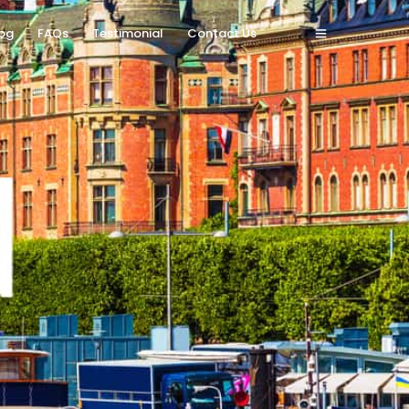
og
FAQs
Testimonial
Contact Us