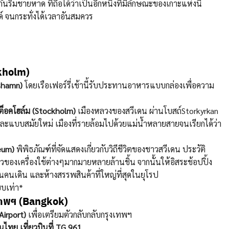
ิมชายหาด ที่ถือได้ว่าเป็นอีกหนึ่งที่มีลักษณะของเกาะแห่งนี้
จนกระทั่งได้เวลาอันสมควร
kholm)
shamn)
โดยเรือเฟอร์รี่เช้านี้รับประทานอาหารแบบกล่องเพื่อความ
สต็อคโฮล์ม (Stockholm)
เมืองหลวงของสวีเดน ผ่านโบสถ์Storkyrkan
ิมและแบบสมัยใหม่ เมืองที่รายล้อมไปด้วยแม่น้ำหลายสายจนเรียกได้ว่า
eum)
พิพิธภัณฑ์ที่จัดแสดงเกี่ยวกับวิถีชีวิตของชาวสวีเดน ประวัติ
าวของเครื่องใช้ต่างๆมากมายหลายล้านชิ้น จากนั้นให้อิสระช้อปปิ้ง
นนคนเดิน และห้างสรรพสินค้าที่ใหญ่ที่สุดในยุโรป
ยบเท่า*
เทพฯ (Bangkok)
Airport)
เพื่อเตรียมตัวกลับกลับกรุงเทพฯ
ไทย เที่ยวบินที่ TG 961