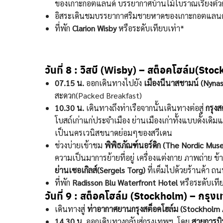
ของเกาะกอตแลนด์ บรรยากาศบ้านไม้โบราณเรียงตัวกันร
อิสระเดินชมบรรยากาศริมชายหาดของเกาะกอตแลนด์ 
ที่พัก
Clarion Wisby
หรือระดับเทียบเท่า*
วันที่ 8 :
วิสบี
(Wisby)
– สต็อคโฮล์ม
(Stoc
07.15 น.
ออกเดินทางไปยัง
เมืองนีนาสชามน์ (Nyna
สะดวก(Packed Breakfast)
10.30 น.
เดินทางถึงท่าเรือจากนั้นเดินทางต่อสู่
กรุง
โบสถ์เก่าแก่ประจำเมือง ย่านเมืองเก่าทั้งแบบดั้งเด
เป็นนครเวนิสขนาดย่อมๆของสวีเดน
ช่วงบ่ายเข้าชม
พิพิธภัณฑ์นอร์ดิก (The Nordic Mus
ความเป็นมาการย้ายที่อยู่ เครื่องแต่งกาย ภาพถ่าย ข้
ย่านเซอเกิลส์(Sergels Torg)
ที่เต็มไปด้วยร้านค้า ถ
ที่พัก
Radisson Blu Waterfront Hotel
หรือระดับเที
วันที่ 9 :
สต็อคโฮล์ม (Stockholm) – กรุง
เดินทางสู่
ท่าอากาศยานกรุงสต็อคโฮล์ม (Stockholm 
14.30 น.
ออกเดินทางกลับสู่กรุงเทพฯ โดย
สายการบิน