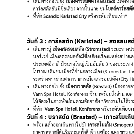
เดินทางต่อไปยัง
เมืองคาร์ลสตัด (Karlstad)
เมืองที่ไ
คาร์ลสตัดอันมีชื่อเสียง จากนั้นแวะ ชม
โบสถ์คาร์ลสตั
ที่พัก
Scandic Karlstad City
หรือระดับเทียบเท่า*
วันที่ 3 :
คาร์ลสตัด (Karlstad) – สตรอมสต
เดินทางสู่
เมืองสตรอมสตัด (Stromstad)
ระยะทางประ
นอร์เวย์ เมืองสตรอมสตัดมีชื่อเสียงเรื่องแหล่งสปา
ประเทศอิตาลี มีขนาดใหญ่เป็นอันดับ 3 ของประเทศ แล
โบราณ เดินชมเมืองที่ย่านกลางเมือง (Stromstad 
ระหว่างทางผ่านศาลาว่าการเมืองสตรอมสตัด (City H
เดินทางต่อไปยัง
เมืองบราสตัด (Brastad)
เมืองตากอา
Vann Spa Hotell Konferens ซึ่งมาพร้อมสิ่งอำนวย
ให้อิสระในการพักผ่อนตามอัธยาศัย *กิจกรรมไม่ได้รว
ที่พัก
Vann Spa Hotell Konferens
หรือระดับเทียบเ
วันที่ 4 :
บราสตัด (Brastad) –
เกาะสโมเก้
พร้อมแล้วออกเดินทางไปยัง
เกาะสโมเก้น (Smogen)
อาคารหลากสีสันริมทะเลทั้งสี ฟ้า เหลือง แดง ขาว แต่ง