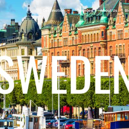
Destination
Services
About Us
Bl