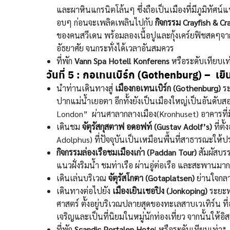
และผาหินแกรนิตโล้นๆ ซึ่งถือเป็นเมืองที่มีภูมิทัศน์
อบๆ ก่อนจะเพลิดเพลินไปกับ
กิจกรรม Crayfish & Cra
ของคนสวีเดน พร้อมลองเนื้อปูและกุ้งเคร์ยฟิชสดๆจ
อัธยาศัย จนกระทั่งได้เวลาอันสมควร
ที่พัก
Vann Spa Hotell Konferens
หรือระดับเทียบเท
วันที่ 5 :
กอเทนเบิร์ก (Gothenburg) – เยิ
นำท่านเดินทางสู่
เมืองกอเทนเบิร์ก (Gothenburg)
ร
ปากแม่น้ำเยอตา อีกทั้งยังเป็นเมืองใหญ่เป็นอันดั
London” ผ่านศาลากลางเมือง(Kronhuset) อาคารที่ม
เดินชม
จัตุรัสกุสตาฟ อดอฟท์ (Gustav Adolf’s)
ที่ตั
Adolphus) ที่ปัจจุบันเป็นเหมือนพื้นที่สาธารณะให้
กิจกรรมล่องเรือชมเมืองเก่า (Paddan Tour)
สัมผัสบร
แนวฝั่งริมน้ำ ชมท่าเรือ ผ่านอู่ต่อเรือ และสะพานม
เดินเล่นบริเวณ
จัตุรัสโกตา (Gotaplatsen)
ย่านใจกลา
เดินทางต่อไปยัง
เมืองเยินเชอปิง (Jonkoping)
ระยะท
ศาสตร์ ตั้งอยู่บริเวณปลายสุดของทะเลสาบเวเทิร์น ท
เจริญและเป็นที่นิยมในหมู่นักท่องเที่ยว จากนั้นให้อ
ที่พัก
Scandic Portalen Hote
l หรือระดับเทียบเท่า*