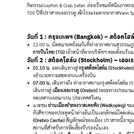
กิจกรรมCrayfish & Crab Safari ล่องเรือชมทัศนียภาพร
700 ปีที่ปราสาทเออเรบลู พักโรงแรมตากอากาศVann Spa H
วันที่ 1 : กรุงเทพฯ (Bangkok) –
สต็อคโฮล
22.00 น. นัดหมายพร้อมกันที่ท่าอากาศยานสุวรรณภูม
การบินไทย (TG)
เจ้าหน้าที่จากบริษัทฯ คอยต้อนรั
วันที่ 2 :
สต็อคโฮล์ม (Stockholm) –
เออเร
01.10 น
. ออกเดินทางสู่
กรุงสต็อคโฮล์ม (Stockholm)
งอํานวยความสะดวกบนเครื่องบิน
07.00 น.
เดินทางถึง ท่าอากาศยานกรุงสต็อคโฮล์ม (S
เดินทางสู่
เมืองเออเรบลู (Orebro)
ระยะทางประมาณ 200 
ทะเลสาบเยลมาเรน ประเทศสวีเดน
แวะชม
ย่านเมืองจำลองวาดเคอพิง (Wadkoping)
ชมอ
กับสีขาวของประตูหน้าต่างอันเป็นเอกลักษณ์โดดเด
(Orebro Castle)
สัญลักษณ์ของเมือง ปราสาทนี้อายุมาก
สถานที่สำหรับการจัดเลี้ยงรับรองนั่นเอง