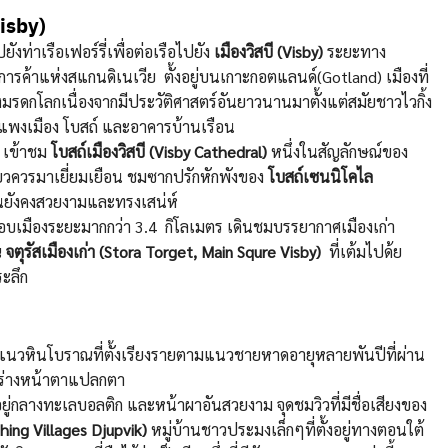
Visby)
งท่าเรือเฟอร์รี่เพื่อต่อเรือไปยัง
เมืองวิสบี (Visby)
ระยะทาง
กการค้าแห่งสแกนดิเนเวีย ตั้งอยู่บนเกาะกอตแลนด์(Gotland) เมืองที่
งมรดกโลกเนื่องจากมีประวัติศาสตร์อันยาวนานมาตั้งแต่สมัยชาวไวกิ้ง
แพงเมือง โบสถ์ และอาคารบ้านเรือน
) เข้าชม
โบสถ์เมืองวิสบี (Visby Cathedral)
หนึ่งในสัญลักษณ์ของ
เที่ยวควรมาเยี่ยมเยือน ชมซากปรักหักพังของ
โบสถ์เซนนิโคไล
บันยังคงสวยงามและทรงเสน่ห์
อบเมืองระยะมากกว่า 3.4 กิโลเมตร เดินชมบรรยากาศเมืองเก่า
ณ
จตุรัสเมืองเก่า (Stora Torget, Main Squre Visby)
ที่เต้มไปด้ย
ะลึก
็นแนวหินโบราณที่ตั้งเรียงรายตามแนวชายหาดอายุหลายพันปีที่ผ่าน
ปร่างหน้าตาแปลกตา
อยู่กลางทะเลบอลติก และหน้าผาอันสวยงาม จุดชมวิวที่มีชื่อเสียงของ
hing Villages Djupvik)
หมู่บ้านชาวประมงเล็กๆที่ตั้งอยู่ทางตอนใต้