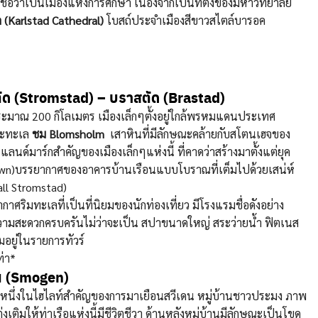
ด้ชื่อว่าเป็นเมืองแห่งการศึกษา เนื่องจากเป็นที่ตั้งของมหาวิทยาลัย
ด (Karlstad Cathedral)
โบสถ์ประจำเมืองสีขาวสไตล์บารอค
ัด (Stromstad) – บราสตัด (Brastad)
มาณ 200 กิโลเมตร เมืองเล็กๆตั้งอยู่ใกล้พรหมแดนประเทศ
และทะเล
ชม Blomsholm
เสาหินที่มีลักษณะคล้ายกับสโตนเฮจของ
นด์มาร์กสำคัญของเมืองเล็กๆแห่งนี้ ที่คาดว่าสร้างมาตั้งแต่ยุค
Town)บรรยากาศของอาคารบ้านเรือนแบบโบราณที่เต็มไปด้วยเสน่ห์
all Stromstad)
กาศริมทะเลที่เป็นที่นิยมของนักท่องเที่ยว มีโรงแรมชื่อดังอย่าง
ความสะดวกครบครันไม่ว่าจะเป็น สปาขนาดใหญ่ สระว่ายน้ำ ฟิตเนส
มอยู่ในรายการทัวร์
ท่า*
น (Smogen)
หนึ่งในไฮไลท์สำคัญของการมาเยือนสวีเดน หมู่บ้านชาวประมง ภาพ
เติมให้ท่าเรือแห่งนี้มีชีวิตชีวา ด้านหลังหมู่บ้านมีลักษณะเป็นโขด