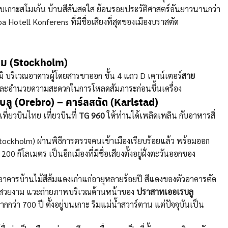
อบเกาะสโมเก้น บ้านสีสันสดใส ย้อนรอยประวัติศาสตร์อันยาวนานกว่า
otell Konferens ที่มีชื่อเสียงที่สุดของเมืองบราสตัด
์ม (Stockholm)
ิ บริเวณอาคารผู้โดยสารขาออก ชั้น 4 แถว D เคาน์เตอร์
สาย
บและอำนวยความสะดวกในการโหลดสัมภาระก่อนขึ้นเครื่อง
บลู (Orebro) –
คาร์ลสตัด (Karlstad)
เที่ยวบินไทย เที่ยวบินที่
TG 960
ให้ท่านได้เพลิดเพลิน กับอาหารสิ่
tockholm) ผ่านพิธีการตรวจคนเข้าเมืองเรียบร้อยแล้ว พร้อมออก
กิโลเมตร เป็นอีกเมืองที่มีชื่อเสียงตั้งอยู่ฝั่งตะวันออกของ
าคารบ้านไม้สีส้มแดงเก่าแก่อายุหลายร้อยปี สีแดงของตัวอาคารตัด
่นสวยงาม แวะถ่ายภาพบริเวณด้านหน้าของ
ปราสาทเออเรบลู
กว่า 700 ปี ตั้งอยู่บนเกาะ ริมแม่น้ำสวาร์ตาน แต่ปัจจุบันเป็น