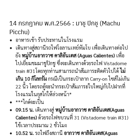
14 กรกฎาคม พ.ศ.2566 : มาชู ปิกชู (Machu
Picchu)
อาหารเช้า รับประทานในโรงแรม
เดินทางสู่สถานีรถไฟโอลานเทย์ทัมโบ เพื่อเดินทางต่อไป
ยัง
หมู่บ้านอากวาซ คาลิอันเตส (
Aguas
Calientes
)
เพื่อ
ไปเยี่ยมชมมาชูปิกชู ซึ่งจะเดินทางด้วยรถไฟ Vistadome
train #31โดยทุกท่านสามารถนำสัมภาระติดตัวไปได้
ไม่
เกิน 10 กิโลกรัม
กรณีเป็นกระเป๋าลาก Carry-on ไซส์ไม่เกิน
22 นื้ว โดยรถตู้จะนำกระเป๋าสัมภาระใบใหญ่กับไปฝากที่
โรงแรมในกุสโกให้ล่วงหน้า*
***ไกด์จะเป็น
09.15 น.
เดินทางสู่
หมู่บ้านอากวาซ คาลิอันเตส(
Aguas
Calientes
)
ด้วยรถไฟขบวนที่ 31 (Vistadome train #31)
ใช้เวลาประมาณ 2 ชั่วโมง
10.52 น.
รถไฟถึงสถานี
อากวาซ คาลิอันเตส(
Aguas