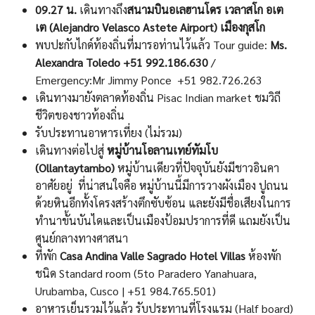
09.27 น.
เดินทางถึง
สนามบินอเลฮานโดร เวลาสโก อเต
เต (
Alejandro Velasco
Astete
Airport)
เมืองกุสโก
พบปะกับไกด์ท้องถิ่นที่มารอท่านไว้แล้ว Tour guide:
Ms.
Alexandra Toledo +51 992.186.630
/
Emergency:Mr Jimmy Ponce +51 982.726.263
เดินทางมายังตลาดท้องถิ่น Pisac Indian market ชมวิถี
ชีวิตของชาวท้องถิ่น
รับประทานอาหารเที่ยง (ไม่รวม)
เดินทางต่อไปสู่
หมู่บ้านโอลานเทย์ทัมโบ
(
Ollantaytambo
)
หมู่บ้านเดียวที่ปัจจุบันยังมีชาวอินคา
อาศัยอยู่ ที่น่าสนใจคือ หมู่บ้านนี้มีการวางผังเมือง ปูถนน
ด้วยหินอีกทั้งโครงสร้างตึกซับซ้อน และยังมีชื่อเสียงในการ
ทำนาขั้นบันไดและเป็นเมืองป้อมปราการที่ดี แถมยังเป็น
ศูนย์กลางทางศาสนา
ที่พัก
Casa Andina Valle Sagrado Hotel Villas
ห้องพัก
ชนิด Standard room (5to Paradero Yanahuara,
Urubamba, Cusco | +51 984.765.501)
อาหารเย็นรวมไว้แล้ว รับประทานที่โรงแรม (Half board)