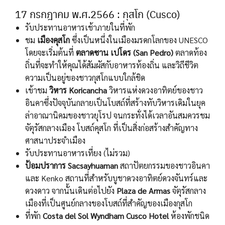
17 กรกฎาคม พ.ศ.2566 : กุสโก (Cusco)
รับประทานอาหารเช้าภายในที่พัก
ชม
เมืองคุสโก
ซึ่งเป็นหนึ่งในเมืองมรดกโลกของ UNESCO
โดยจะเริ่มต้นที่
ตลาดซาน เปโดร (
San Pedro)
ตลาดท้อง
ถิ่นที่จะทำให้คุณได้สัมผัสกับอาหารท้องถิ่น และวิถีชีวิต
ความเป็นอยู่ของชาวกุสโกแบบใกล้ชิด
เข้าชม
วิหาร
Koricancha
วิหารแห่งดวงอาทิตย์ของชาว
อินคาซึ่งปัจจุบันกลายเป็นโบสถ์ที่สร้างทับวิหารเดิมในยุค
ล่าอาณานิคมของชาวยุโรป จนกระทั่งได้เวลาอันสมควรชม
จัตุรัสกลางเมือง โบสถ์คุสโก ที่เป็นสิ่งก่อสร้างสำคัญทาง
ศาสนาประจำเมือง
รับประทานอาหารเที่ยง (ไม่รวม)
ป้อมปราการ
Sacsayhuaman
สถาปัตยกรรมของชาวอินคา
และ Kenko สถานที่สำหรับบูชาดวงอาทิตย์ดวงจันทร์และ
ดวงดาว จากนั้นเดินต่อไปยัง
Plaza de
Armas
จัตุรัสกลาง
เมืองที่เป็นศูนย์กลางของโบสถ์ที่สำคัญของเมืองกุสโก
ที่พัก
Costa del Sol Wyndham Cusco Hotel
ห้องพักชนิด