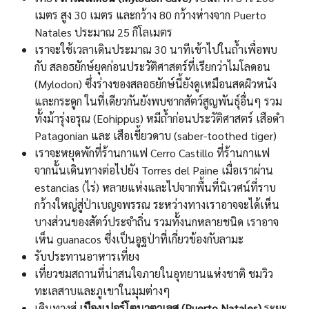
เมตร สูง 30 เมตร และกว้าง 80 กว้างห่างจาก Puerto
Natales ประมาณ 25 กิโลเมตร
เราจะใช้เวลาเดินประมาณ 30 นาทีเข้าไปในถ้ำเพื่อพบ
กับ สลอธยักษ์ยุคก่อนประวัติศาสตร์ที่เรียกว่าไมโลดอน
(Mylodon) ซึ่งร่างของสลอธยักษ์นี้ยังดูเหมือนสดผิวหนัง
และกระดูก ในที่เดียวกันยังพบซากสัตว์สูญพันธุ์อื่นๆ รวม
ทั้งม้ารุ่งอรุณ (Eohippus) หมีถ้ำก่อนประวัติศาสตร์ เสือดำ
Patagonian และ เสือเขี้ยวดาบ (saber-toothed tiger)
เราจะหยุดพักที่ร้านกาแฟ Cerro Castillo ที่ร้านกาแฟ
จากนั้นเดินทางต่อไปยัง Torres del Paine เมื่อเราผ่าน
estancias (ไร่) หลายแห่งและไปจากพื้นที่นิเวศน์ที่ราบ
กว้างใหญ่สู่ป่าเบญจพรรณ ระหว่างทางเราอาจจะได้เห็น
บางส่วนของสัตว์ประจำถิ่น รวมทั้งนกหลายชนิด เราอาจ
เห็น guanacos ซึ่งเป็นอูฐป่าที่เกี่ยวข้องกับลามะ
รับประทานอาหารเที่ยง
เที่ยวชมสถานที่น่าสนใจภายในอุทยานแห่งชาติ ชมวิว
ทะเลสาบและภูเขาในมุมต่างๆ
เดินทางสู่
เมืองเปอร์โตนาตาเลส (Puerto Natales)
ระยะ