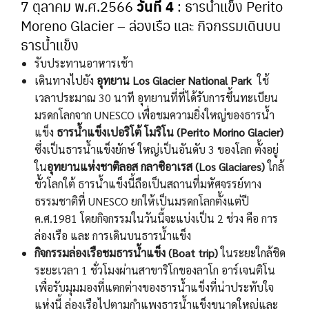
วันที่ 4
7 ตุลาคม พ.ศ.2566
: ธารน้ำแข็ง Perito
Moreno Glacier – ล่องเรือ และ กิจกรรมเดินบน
ธารน้ำแข็ง
รับประทานอาหารเช้า
เดินทางไปยัง
อุทยาน Los Glacier National Park
ใช้
เวลาประมาณ 30 นาที อุทยานที่ที่ได้รับการขึ้นทะเบียน
มรดกโลกจาก UNESCO เพื่อชมความยิ่งใหญ่ของธารน้ำ
แข็ง
ธารน้ำแข็งเปอริโต้ โมริโน (Perito Morino Glacier)
ซึ่งเป็นธารน้ำแข็งยักษ์ ใหญ่เป็นอันดับ 3 ของโลก ตั้งอยู่
ใน
อุทยานแห่งชาติลอส กลาซิอาเรส (Los Glaciares)
ใกล้
ขั้วโลกใต้ ธารน้ำแข็งนี้ถือเป็นสถานที่มหัศจรรย์ทาง
ธรรมชาติที่ UNESCO ยกให้เป็นมรดกโลกตั้งแต่ปี
ค.ศ.1981 โดยกิจกรรมในวันนี้จะแบ่งเป็น 2 ช่วง คือ การ
ล่องเรือ และ การเดินบนธารน้ำแข็ง
กิจกรรมล่องเรือชมธารน้ำแข็ง (Boat trip)
ในระยะใกล้ชิด
ระยะเวลา 1 ชั่วโมงผ่านสาขาริโกของลาโก อาร์เจนติโน
เพื่อรับมุมมองที่แตกต่างของธารน้ำแข็งที่น่าประทับใจ
แห่งนี้ ล่องเรือไปตามกำแพงธารน้ำแข็งขนาดใหญ่และ