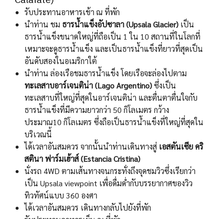
รับประทานอาหารเช้า ณ ที่พัก
นำท่าน ชม
ธารน้ำแข็งอัปซาลา (Upsala Glacier)
เป็น
ธารน้ำแข็งขนาดใหญ่ที่ถือเป็น 1 ใน 10 สถานที่ในโลกที่
เหมาะจะดูธารน้ำแข็ง และเป็นธารน้ำแข็งที่ยาวที่สุดเป็น
อันดับสองในอเมริกาใต้
นำท่าน ล่องเรือชมธารน้ำแข็ง โดยเรือจะล่องไปตาม
ทะเลสาบอาร์เจนติน่า (Lago Argentino)
ซึ่งเป็น
ทะเลสาบที่ใหญ่ที่สุดในอาร์เจนติน่า และตื่นตาตื่นใจกับ
ธารน้ำแข็งที่มีความยาวกว่า 50 กิโลเมตร กว้าง
ประมาณ10 กิโลเมตร ซึ่งถือเป็นธารน้ำแข็งที่ใหญ่ที่สุดใน
บริเวณนี้
ได้เวลาอันสมควร จากนั้นนำท่านเดินทางสู่
เอสตันเซีย คริ
สตินา ฟาร์มเฮ้าส์ (Estancia Cristina)
นั่งรถ 4WD ตามเส้นทางจนกระทั่งถึงจุดชมวิวซึ่งเรียกว่า
เป็น Upsala viewpoint เพื่อดื่มด่ำกับบรรยากาศของวิว
ทิวทัศน์แบบ 360 องศา
ได้เวลาอันสมควร เดินทางกลับไปยังที่พัก