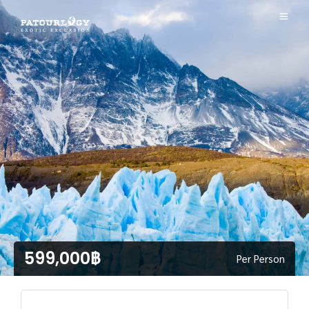
599,000฿
Per Person