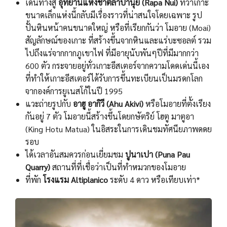
เดินทางสู่
อุทยานแห่งชาติลาปานุย (Rapa Nui)
ทว่าเกาะ
ขนาดเล็กแห่งนี้กลับมีเรื่องราวที่น่าสนใจโดยเฉพาะ รูป
ปั้นหินหน้าคนขนาดใหญ่ หรือที่เรียกกันว่า โมอาย (Moai)
สัญลักษณ์ของเกาะ ที่สร้างขึ้นจากหินและแร่บะซอลต์ รวม
ไปถึงแร่จากกากภูเขาไฟ ที่มีอายุนับพันๆปีที่มีมากกว่า
600 ตัว กระจายอยู่ทั่วเกาะอีสเตอร์จากความโดดเด่นนี้เอง
ที่ทำให้เกาะอีสเตอร์ได้รับการขึ้นทะเบียนเป็นมรดกโลก
จากองค์การยูเนสโก้ในปี 1995
แวะถ่ายรูปกับ
อาฮู อากิวี (Ahu Akivi)
หรือโมอายที่ตั้งเรียง
กันอยู่ 7 ตัว โมอายนี้สร้างขึ้นโดยกษัตริย์ โฮตู มาตูอา
(King Hotu Matua) ในอิสระในการเดินชมทัศนียภาพดดย
รอบ
ได้เวลาอันสมควรก่อนเยี่ยมชม
ปูนาเปา (Puna Pau
Quarry)
สถานที่ที่เชื่อว่าเป็นที่ทำหมวกของโมอาย
ที่พัก
โรงแรม Altiplanico
ระดับ 4 ดาว หรือเทียบเท่า*