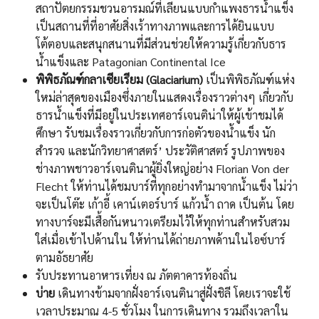
สถาปัตยกรรมชวนอารมณ์ที่เลียนแบบกำแพงธารน้ำแข็ง
เป็นสถานที่ที่อาศัยสิ่งเร้าทางภาพและการได้ยินแบบ
โต้ตอบและสนุกสนานที่มีส่วนช่วยให้ความรู้เกี่ยวกับธาร
น้ำแข็งและ Patagonian Continental Ice
พิพิธภัณฑ์กลาเซียเรียม (Glaciarium)
เป็นพิพิธภัณฑ์แห่ง
ใหม่ล่าสุดของเมืองซึ่งภายในแสดงเรื่องราวต่างๆ เกี่ยวกับ
ธารนํ้าแข็งที่มีอยู่ในประเทศอาร์เจนติน่าให้ผู้เข้าชมได้
ศึกษา รับชมเรื่องราวเกี่ยวกับการก่อตัวของน้ำแข็ง นัก
สำรวจ และนักวิทยาศาสตร์’ ประวัติศาสตร์ รูปภาพของ
ช่างภาพชาวอาร์เจนตินาผู้ยิ่งใหญ่อย่าง Florian Von der
Flecht ให้ท่านได้ชมบาร์ที่ทุกอย่างทำมาจากน้ำแข็ง ไม่ว่า
จะเป็นโต๊ะ เก้าอี้ เคาน์เตอร์บาร์ แก้วน้ำ ถาด เป็นต้น โดย
ทางบาร์จะมีเสื้อกันหนาวเตรียมไว้ให้ทุกท่านสำหรับสวม
ใส่เมื่อเข้าไปด้านใน ให้ท่านได้ถ่ายภาพด้านในไอซ์บาร์
ตามอัธยาศัย
รับประทานอาหารเที่ยง ณ ภัตตาคารท้องถิ่น
บ่าย
เดินทางข้ามจากฝั่งอาร์เจนตินาสู่ฝั่งชิลี โดยเราจะใช้
เวลาประมาณ 4-5 ชั่วโมง ในการเดินทาง รวมถึงเวลาใน