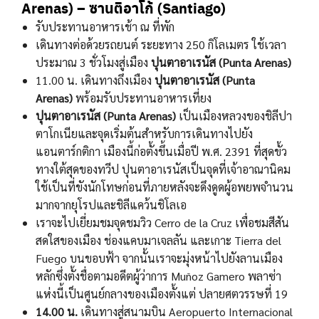
Arenas) –
ซานติอาโก้ (Santiago)
รับประทานอาหารเช้า ณ ที่พัก
เดินทางต่อด้วยรถยนต์ ระยะทาง 250 กิโลเมตร ใช้เวลา
ประมาณ 3 ชั่วโมงสู่เมือง
ปุนตาอาเรนัส (Punta Arenas)
11.00 น. เดินทางถึงเมือง
ปุนตาอาเรนัส (Punta
Arenas)
พร้อมรับประทานอาหารเที่ยง
ปุนตาอาเรนัส (Punta Arenas)
เป็นเมืองหลวงของชิลีปา
ตาโกเนียและจุดเริ่มต้นสำหรับการเดินทางไปยัง
แอนตาร์กติกา เมืองนี้ก่อตั้งขึ้นเมื่อปี พ.ศ. 2391 ที่สุดขั้ว
ทางใต้สุดของทวีป ปุนตาอาเรนัสเป็นจุดที่เจ้าอาณานิคม
ใช้เป็นที่ขังนักโทษก่อนที่ภายหลังจะดึงดูดผู้อพยพจำนวน
มากจากยุโรปและชิลีแคว้นชิโลเอ
เราจะไปเยี่ยมชมจุดชมวิว Cerro de la Cruz เพื่อชมสีสัน
สดใสของเมือง ช่องแคบมาเจลลัน และเกาะ Tierra del
Fuego บนขอบฟ้า จากนั้นเราจะมุ่งหน้าไปยังลานเมือง
หลักซึ่งตั้งชื่อตามอดีตผู้ว่าการ Muñoz Gamero พลาซ่า
แห่งนี้เป็นศูนย์กลางของเมืองตั้งแต่ ปลายศตวรรษที่ 19
14.00 น.
เดินทางสู่สนามบิน Aeropuerto Internacional