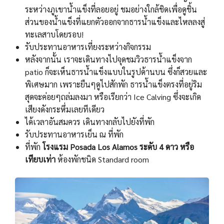
ระหว่างภูเขาน้ำแข็งที่ลอยอยู่ ชมอย่างใกล้ชิดเพื่อดูชิ้น
ส่วนของน้ำแข็งที่แยกตัวออกจากธารน้ำแข็งและไหลลงสู่
ทะเลสาบโดยรอบ!
รับประทานอาหารเที่ยงระหว่างกิจกรรม
หลังจากนั้น เราจะเดินทางไปจุดชมวิวธารน้ำแข็งจาก
patio ก็จะเห็นธารน้ำแข็งแบบในรูปด้านบน ซึ่งก็สวยและ
พิเศษมาก เพราะยืนๆดูไปสักพัก ธารน้ำแข็งตรงที่อยู่ริม
สุดจะค่อยๆถล่มลงมา หรือเรียกว่า Ice Calving ซึ่งจะเกิด
เสียงดังกระหึ่มเลยทีเดียว
ได้เวลาอันสมควร เดินทางกลับไปยังที่พัก
รับประทานอาหารเย็น ณ ที่พัก
ที่พัก
โรงแรม Posada Los Alamos ระดับ 4 ดาว หรือ
เทียบเท่า
ห้องพักชนิด Standard room