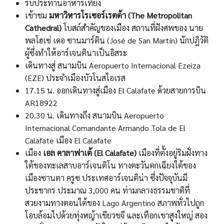
รับประทานอาหารเที่ยง
เข้าชม
มหาวิหารโรเซอร์เรตต้า (The Metropolitan
Cathedral)
โบสถ์สำคัญของเมือง สถานที่ฝังศพของ นาย
พลโฮเซ่ เดอ ซานมาร์ติน (José de San Martín) นักปฎิวัติ
ผู้ซึ่งทำให้อาร์เจนตินาเป็นอิสระ
เดินทางสู่ สนามบิน Aeropuerto Internacional Ezeiza
(EZE) ประจำเมืองบัวโนสไอเรส
17.15 น. ออกเดินทางสู่เมือง El Calafate ด้วยสายการบิน
AR18922
20.30 น. เดินทางถึง สนามบิน Aeropuerto
Internacional Comandante Armando Tola de El
Calafate เมือง El Calafate
เมือง
เอล คาลาฟาเต้ (El Calafate)
เมืองที่ตั้งอยู่ริมฝั่งทาง
ใต้ของทะเลสาบอาร์เจนติโน ทางตะวันตกเฉียงใต้ของ
เมืองซานตา ครูซ ประเทศอาร์เจนติน่า ซึ่งปัจจุบันมี
ประชากร ประมาณ 3,000 คน ท่ามกลางธรรมชาติที่
สวยงามทางตอนใต้ของ Lago Argentino สภาพทั่วไปถูก
โอบล้อมไปด้วยทุ่งหญ้าเขียวขจี และเทือกเขาสูงใหญ่ สอง