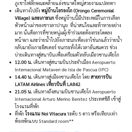
ภูเขาไฟลักษณะคล้ายแอ่งขนาดใหญ่สวยงามแปลกตา
เดินทางไปยัง
หมู่บ้านโอรองโก (Orongo Ceremonial
Village)
และเกาะนก
ซึ่งหมู่บ้านนี้มีประเพณีในการเลือก
หัวหน้าเผ่าของชาวลาปานุย ที่น่าสนใจและท้าทายอย่าง
มาก นั่นคือการที่ชายหนุ่มผุ้เข้าร่วมจะต้องกระโดดลง
หน้าผา และว่ายน้ำไปยังเกาะนกเพื่อเอาไข่นกแล้วว่ายน้ำ
กลับมายังเกาะอีสเตอร์ จนกระทั่งได้เวลาอันสมควร ช่วง
บ่ายเดินทางสู่สนาบินเพื่อเตรียมตัวกลับเมือวซานเตียโก
12.00 น.
เดินทางสู่สนามบินประจำเมือง Aeropuerto
Internacional Mataveri de Isla de Pascua (IPC)
14.40 น.
เดินทางสู่เมืองซานเตียโก โดย
สายการบิน
LATAM Airlines
เที่ยวบินที่ LA842
21.05 น.
เดินทางถึงสนามบินซานเตียโก Aeropuerto
Internacional Arturo Merino Benitez ประเทศชิลี เข้าสู่
โรงแรมที่พัก
ที่พัก
โรงแรม Noi Vitacura
ระดับ 5 ดาว หรือเทียบเท่า
ห้องพักแบบ Standard room**