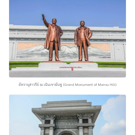
อัครานุสาวรีย์ ณ เนินเขามันซู (Grand Monument of Mansu Hill)