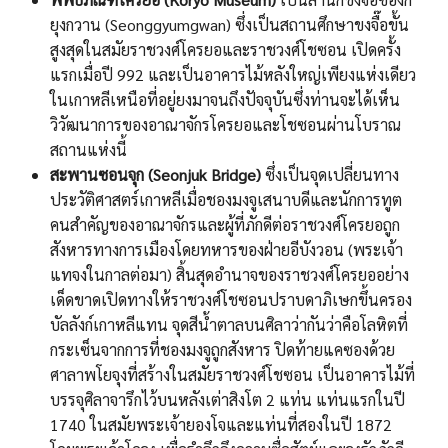
ยุงกวาน (Seonggyumgwan) ซึ่งเป็นสถานศึกษาขงจื๊อขั้น
สูงสุดในสมัยราชวงศ์โครยอและราชวงศ์โชซอน เปิดครั้ง
แรกเมื่อปี 992 และเป็นอาคารไม้หลังใหญ่เพียงแห่งเดียว
ในเกาหลีเหนือที่อยู่ยงมาจนถึงปัจจุบันซึ่งท่านจะได้เห็น
วิวัฒนาการของอาณาจักรโครยอและโชซอนผ่านโบราณ
สถานแห่งนี้
สะพานซอนจุก (Seonjuk Bridge)
ซึ่งเป็นจุดเปลี่ยนทาง
ประวัติศาสตร์เกาหลีเมื่อชองมงจูเสนาบดีและนักการทูต
คนสำคัญของอาณาจักรและผู้ที่ภักดีต่อราชวงศ์โครยอถูก
สังหารทางการเมืองโดยทหารของฝ่ายอีบังวอน (พระเจ้า
แทจงในกาลต่อมา) สิ้นสุดอำนาจของราชวงศ์โครยออย่าง
เด็ดขาดเปิดทางให้ราชวงศ์โชซอนปราบดาภิเษกขึ้นครอง
บัลลังก์เกาหลีแทน จุดสีน้ำตาลบนศิลาว่ากันว่าคือโลหิตที่
กระเซ็นจากการที่ชองมงจูถูกสังหาร ปิดท้ายแคซองด้วย
ศาลาพโยจุงที่สร้างในสมัยราชวงศ์โชซอน เป็นอาคารไม้ที่
บรรจุศิลาจารึกไว้บนหลังเต่าสิงโต 2 แท่น แท่นแรกในปี
1740 ในสมัยพระเจ้ายองโจและแท่นที่สองในปี 1872