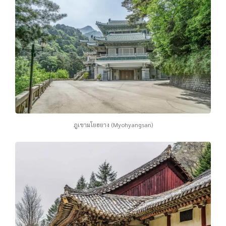
ภูเขามโยฮยาง (Myohyangsan)