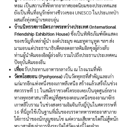
หอม เป็นสถานที่พักตากอากาศยอดนิยมของประเทศและ
ยังเป็นพื้นที่อนุรักษ์ทางชีววงของ UNESCO ในประเภทป่า
ผสมกึ่งทุ่งหญ้าเขตอบอุ่น
บ้านนิทรรศการมิตรภาพระหว่างประเทศ (International
Friendship Exhibition House)
ซึ่งเป็นพิพิธภัณฑ์จัดแสดง
ของขวัญที่เหล่าผู้นำ องค์ประมุข คณะทูตานุทูต ฯลฯ ส่ง
มามอบแด่ประธานาธิบดีตลอดอกาลคิมอิลซุงผู้ล่วงลับ
ท่านผู้นำคิมจองอิลผู้ล่วงลับ รวมไปถึงประธานประเทศคน
ปัจจุบันคิมจองอึน
เที่ยง
รับประทานอาหารกลางวัน ณ โรงแรมที่พัก
วัดพโยฮยอน (Pyohyonsa)
เป็นวัดพุทธที่สำคัญและเก่า
แก่มากอีกแห่งหนึ่งของเกาหลีเหนือ สร้างแล้วเสร็จในช่วง
ศตวรรษที่ 11 ในสมัยราชวงศ์โครยอเคยเป็นจุดศูนย์กลาง
ทางพุทธศาสนาที่ใหญ่ที่สุดของตอนเหนือของอาณาจักร
เกาหลีโบราณ ในช่วงสงครามอิมจินกับญี่ปุ่นในศตวรรษที่
16 ที่นี่ถูกใช้เป็นฐานที่มั่นของบรรดาทหารพระอาสาภาย
ใต้การนำของนักบุญซอนโซ แต่ความเสียหายใดก็ไม่สู้หนัก
หนาสาหัสเท่าการทิ้งระเบิดใส่วัดแห่งนี้โดยฝ่าย