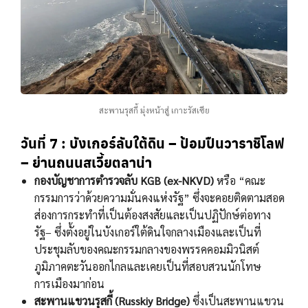
สะพานรุสกี้ มุ่งหน้าสู่ เกาะรัสเซีย
วันที่ 7
: บังเกอร์ลับใต้ดิน – ป้อมปืนวาราชิโลฟ
– ย่านถนนสเวี้ยตลาน่า
กองบัญชาการตำรวจลับ KGB (ex-NKVD)
หรือ “คณะ
กรรมการว่าด้วยความมั่นคงแห่งรัฐ” ซึ่งจะคอยติดตามสอด
ส่องการกระทำที่เป็นต้องสงสัยและเป็นปฏิปักษ์ต่อทาง
รัฐ– ซึ่งตั้งอยู่ในบังเกอร์ใต้ดินใจกลางเมืองและเป็นที่
ประชุมลับของคณะกรรมกลางของพรรคคอมมิวนิสต์
ภูมิภาคตะวันออกไกลและเคยเป็นที่สอบสวนนักโทษ
การเมืองมาก่อน
สะพานแขวนรุสกี้ (Russkiy Bridge)
ซึ่งเป็นสะพานแขวน