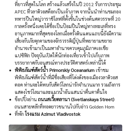
ที่ยาวที่สุดในโลก สร้างแล้วเสร็จในปี 2012 รับการประชุม
APEC ที่วลาดิวอสต็อกเป็นเจ้าภาพ จากนั้นนำท่านชมกอง
ทหารปืนใหญ่วาราชิโลฟที่ตั้งขึ้นในช่วงต้นศตวรรษที่ 20
กาลครั้งหนึ่งเคยได้ชื่อเป็นป้อมปืนใหญ่ทางทะเลที่ทรง
อานุภาพมากที่สุดของโลกเมื่อครั้งดินแดนแถบนี้ยังมีความ
เสี่ยงกับภัยคุกคามของจักรวรรดิญี่ปุ่นที่พยายามขยาย
อำนาจเข้ามาเป็นมหาอำนาจควบคุมภูมิภาคเอเชีย
แปซิฟิก ปัจจุบันเปิดให้นักท่องเที่ยวเข้าไปเก็บภาพ
บรรยากาศกับอนุสรณ์ทางประวัติศาสตร์เหล่านี้ได้
พิพิธภัณฑ์สัตว์น้ำ Primorskiy Oceanarium
เข้าชม
พิพิธภัณฑ์สัตว์น้ำที่มีชื่อเสียงที่โด่งดังของเมืองวลาดิวอส
ตอค ท่านจะได้พบกับสัตว์โลกน่ารักจำนวนมาก รวมถึงการ
แสดงโชว์โลมาและแมวน้ำอันแสนน่าตื่นตาตื่นใจ
ช็อปปิ้งย่าน
ถนนสเวี้ยตลานา (Svetlanskaya Street)
ถนนสายหลักที่ทอดยาวขนานไปกับอ่าว Golden Horn
ที่พัก
โรงแรม Azimut Vladivostok