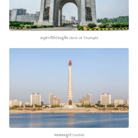
อนุสาวรีย์ประตูชัย (Arch of Triumph)
หอคอยจูเช่ (Juche)