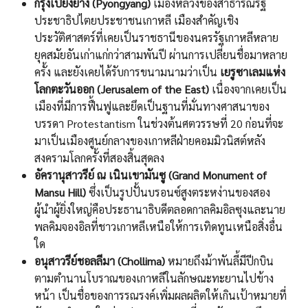
กรุงเปียงยาง (Pyongyang)
เมืองหลวงของสาธารณรัฐ
ประชาธิปไตยประชาชนเกาหลี เมืองสำคัญเชิง
ประวัติศาสตร์ที่เคยเป็นราชธานีของนครรัฐเกาหลีหลาย
ยุคสมัยอันเก่าแก่กว่าสามพันปี ผ่านการเปลี่ยนชื่อมาหลาย
ครั้ง และยังเคยได้รับการขนามนามว่าเป็น
เยรูซาเลมแห่ง
โลกตะวันออก (Jerusalem of the East)
เนื่องจากเคยเป็น
เมืองที่มีการฟื้นฟูและยึดเป็นฐานที่มั่นทางศาสนาของ
บรรดา Protestantism ในช่วงต้นศตวรรษที่ 20 ก่อนที่จะ
มาเป็นเมืองศูนย์กลางของเกาหลีฝ่ายคอมมิวนิสต์หลัง
สงครามโลกครั้งที่สองสิ้นสุดลง
อัครานุสาวรีย์ ณ เนินเขามันซู (Grand Monument of
Mansu Hill)
ซึ่งเป็นรูปปั้นบรอนซ์สูงตระหง่านของสอง
ผู้นำผู้ยิ่งใหญ่คือประธานาธิบดีตลอดกาลคิมอิลซุงและนาย
พลคิมจองอิลที่ชาวเกาหลีเหนือให้การเทิดทูนเหนือสิ่งอื่น
ใด
อนุสาวรีย์ชอลลีมา (Chollima)
หมายถึงม้าพันลี้มีปีกบิน
ตามตำนานโบราณของเกาหลีในลักษณะทะยานไปข้าง
หน้า เป็นชื่อของการรณรงค์เพิ่มผลผลิตให้เกินเป้าหมายที่