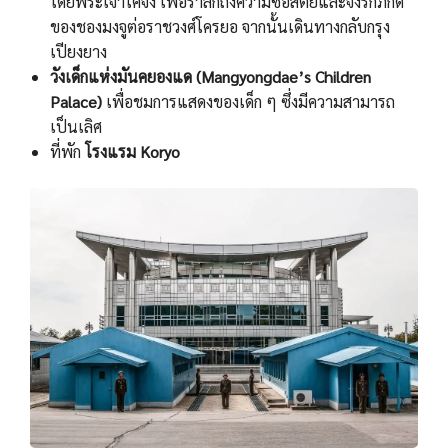
โดยพระเจ้าโคจง เพื่อรำลึกถึงความซื่อสัตย์และจงรักภักดี
ของชองมงจูต่อราชวงศ์โครยอ จากนั้นเดินทางกลับกรุง
เปียงยาง
วังเด็กแห่งมันคยองแด (Mangyongdae’s Children
Palace)
เพื่อชมการแสดงของเด็ก ๆ ซึ่งมีความสามารถ
เป็นเลิศ
ที่พัก
โรงแรม Koryo