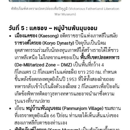
พิพิธภัณฑ์สงครามปลดปล่อยเพื่อปิตุภูมิ (Victorious Fatherland Liberation
War Museum)
วันที่ 5
: แคซอง – หมู่บ้านพันมุนจอม
เมืองแคซอง (Kaesong)
อดีตราชธานีแห่งเกาหลีในสมัย
ราชวงศ์โครยอ (Koryo Dynasty)
ปัจจุบันเป็นนิคม
อุตสาหกรรมร่วมกับนักลงทุนเกาหลีใต้สร้างรายได้ให้ชาว
เกาหลีเหนือ ไม่ไกลจากแคซองเป็น
พื้นที่เขตปลอดทหาร
(De-Militarized Zone – DMZ)
เป็นพื้นที่กว้าง 4
กิโลเมตร (2 กิโลเมตรในแต่ละฝั่ง) ยาว 250 กม. กำหนด
ขึ้นหลังข้อตกลงหยุดยิงในปี 1953 ที่ให้ทั้งสองฝ่ายถอย
ทหารกลับเข้าไปในฝั่งตัวเองฝั่งละ 2 กิโลเมตรเพื่อป้องกัน
เกิดข้อพิพาทติดอาวุธทางทหารและอาจนำมาซึ่งความ
รุนแรงที่บานปลาย
เยือน
หมู่บ้านพันมุนจอม (Panmunjom Village)
ชมสถาน
ที่เจรจาหยุดยิงเมื่อ 66 ปีก่อน ท่านจะได้เห็นเส้นแบ่งของ
สองเกาหลีกับตาของท่านเอง
พิพิธภัณฑ์โครยอ (Koryo Museum)
เป็นสำนักขงจื๊อซองก