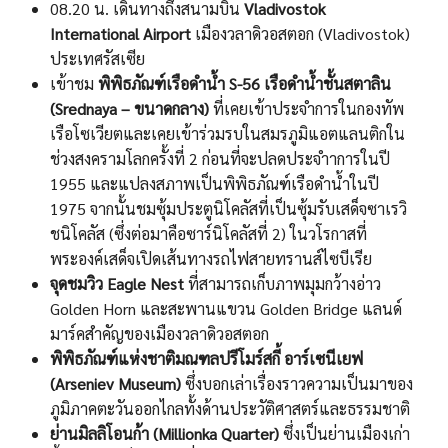
08.20 น. เดินทางถึงสนามบิน
Vladivostok
International Airport
เมืองวลาดิวอสตอก (Vladivostok)
ประเทศรัสเซีย
เข้าชม
พิพิธภัณฑ์เรือดำน้ำ S-56 เรือดำน้ำชั้นสตาลิน
(Srednaya – ขนาดกลาง)
ที่เคยเข้าประจำการในกองทัพ
เรือโซเวียตและเคยเข้าร่วมรบในสมรภูมิแอตแลนติกใน
ช่วงสงครามโลกครั้งที่ 2 ก่อนที่จะปลดประจำาการในปี
1955 และแปลงสภาพเป็นพิพิธภัณฑ์เรือดำน้ำในปี
1975 จากนั้นชมซุ้มประตูนิโคลัสที่เป็นซุ้มรับเสด็จซาเรวิ
ชนิโคลัส (ซึ่งต่อมาคือซาร์นิโคลัสที่ 2) ในวโรกาสที่
พระองค์เสด็จเปิดเส้นทางรถไฟสายทรานส์ไซบีเรีย
จุดชมวิว Eagle Nest
ที่สามารถเก็บภาพมุมกว้างอ่าว
Golden Horn และสะพานแขวน Golden Bridge แลนด์
มาร์คสำคัญของเมืองวลาดิวอสตอก
พิพิธภัณฑ์แห่งชาติมณฑลปรีโมร์สกี้ อาร์เซนีเยฟ
(Arseniev Museum)
ซึ่งบอกเล่าเรื่องราวความเป็นมาของ
ภูมิภาคตะวันออกไกลทั้งด้านประวัติศาสตร์และธรรมชาติ
ย่านมิลลิโอนก้า (Millionka Quarter)
ซึ่งเป็นย่านเมืองเก่า