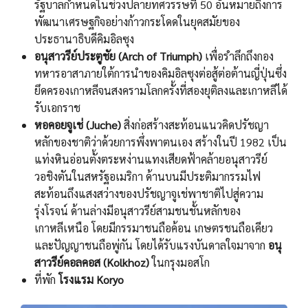
รัฐบาลกำหนดในช่วงปลายทศวรรษที่ 50 อันหมายถึงการ
พัฒนาเศรษฐกิจอย่างก้าวกระโดดในยุคสมัยของ
ประธานาธิบดีคิมอิลซุง
อนุสาวรีย์ประตูชัย (Arch of Triumph)
เพื่อรำลึกถึงกอง
ทหารอาสาภายใต้การนำของคิมอิลซุงต่อสู้ต่อต้านญี่ปุ่นซึ่ง
ยึดครองเกาหลีจนสงครามโลกครั้งที่สองยุติลงและเกาหลีได้
รับเอกราช
หอคอยจูเช่ (Juche)
สิ่งก่อสร้างสะท้อนแนวคิดปรัชญา
หลักของชาติว่าด้วยการพึ่งพาตนเอง สร้างในปี 1982 เป็น
แท่งหินอ่อนตั้งตระหง่านแทงเสียดฟ้าคล้ายอนุสาวรีย์
วอชิงตันในสหรัฐอเมริกา ด้านบนมีประติมากรรมไฟ
สะท้อนถึงแสงสว่างของปรัชญาจูเช่พาชาติไปสู่ความ
รุ่งโรจน์ ด้านล่างมีอนุสาวรีย์สามชนชั้นหลักของ
เกาหลีเหนือ โดยมีกรรมาชนถือค้อน เกษตรชนถือเคียว
และปัญญาชนถือพู่กัน โดยได้รับแรงบันดาลใจมาจาก
อนุ
สาวรีย์คอลคอส (Kolkhoz)
ในกรุงมอสโก
ที่พัก
โรงแรม Koryo