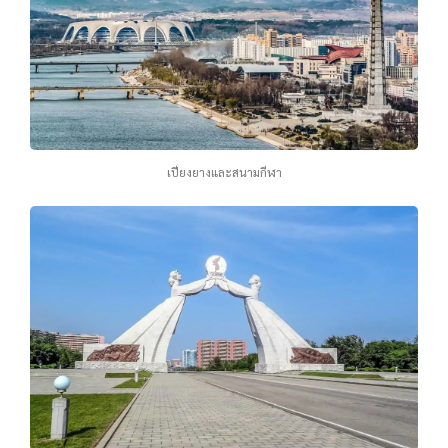
เปียงยางและสนามกีฬา