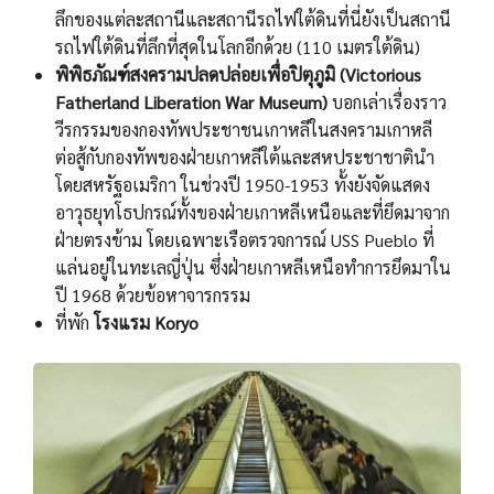
ลึกของแต่ละสถานีและสถานีรถไฟใต้ดินที่นี่ยังเป็นสถานี
รถไฟใต้ดินที่ลึกที่สุดในโลกอีกด้วย (110 เมตรใต้ดิน)
พิพิธภัณฑ์สงครามปลดปล่อยเพื่อปิตุภูมิ (Victorious
Fatherland Liberation War Museum)
บอกเล่าเรื่องราว
วีรกรรมของกองทัพประชาชนเกาหลีในสงครามเกาหลี
ต่อสู้กับกองทัพของฝ่ายเกาหลีใต้และสหประชาชาตินำ
โดยสหรัฐอเมริกา ในช่วงปี 1950-1953 ทั้งยังจัดแสดง
อาวุธยุทโธปกรณ์ทั้งของฝ่ายเกาหลีเหนือและที่ยึดมาจาก
ฝ่ายตรงข้าม โดยเฉพาะเรือตรวจการณ์ USS Pueblo ที่
แล่นอยู่ในทะเลญี่ปุ่น ซึ่งฝ่ายเกาหลีเหนือทำการยึดมาใน
ปี 1968 ด้วยข้อหาจารกรรม
ที่พัก
โรงแรม Koryo