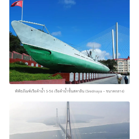
พิพิธภัณฑ์เรือดำน้ำ S-56 เรือดำน้ำชั้นสตาลิน (Srednaya – ขนาดกลาง)