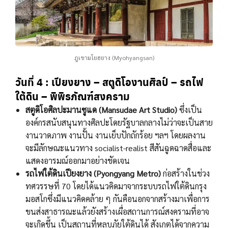
ภูเขามโยฮยาง (Myohyangsan)
วันที่ 4
: เปียงยาง – สตูดิโองานศิลป์ – รถไฟ
ใต้ดิน – พิพิธภัณฑ์สงคราม
สตูดิโอศิลปะมานซูแด (Mansudae Art Studio)
ซึ่งเป็น
องค์กรสนับสนุนทางศิลปะโดยรัฐบาลกลางไม่ว่าจะเป็นสาย
งานวาดภาพ งานปั้น งานเย็บปักถักร้อย ฯลฯ โดยผลงาน
จะมีลักษณะแนวทาง socialist-realist สีสันฉูดฉาดสื่อและ
แสดงอารมณ์ออกมาอย่างชัดเจน
รถไฟใต้ดินเปียงยาง (Pyongyang Metro)
ก่อสร้างในช่วง
ทศวรรษที่ 70 โดยได้แนวคิดมาจากระบบรถไฟใต้ดินกรุง
มอสโกซึ่งมีแนวคิดคล้าย ๆ กันคือนอกจากสร้างมาเพื่อการ
ขนส่งสาธารณะแล้วยังสร้างเผื่อสถานการณ์สงครามที่อาจ
จะเกิดขึ้น เป็นสถานที่หลบภัยใต้ดินได้ สังเกตได้จากความ