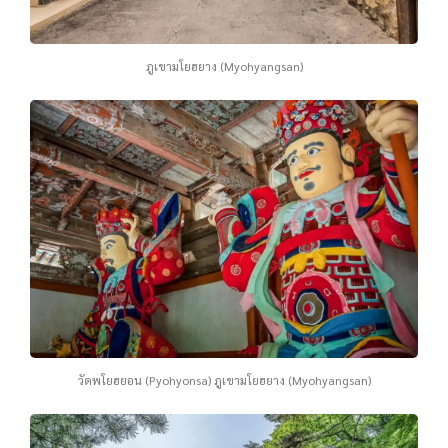
ภูเขามโยฮยาง (Myohyangsan)
วัดพโยฮยอน (Pyohyonsa) ภูเขามโยฮยาง (Myohyangsan)