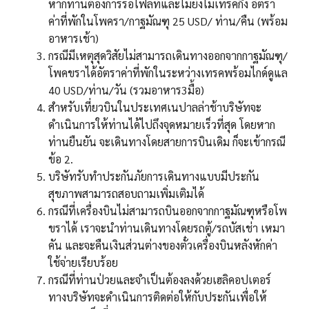
หากท่านต้องการรอไฟลท์และไม่ยังไม่เทรคกิ้ง อัตรา
ค่าที่พักในโพครา/กาฐมัณฑุ 25 USD/ ท่าน/คืน (พร้อม
อาหารเช้า)
กรณีมีเหตุสุดวิสัยไม่สามารถเดินทางออกจากกาฐมัณฑุ/
โพคขราได้อัตราค่าที่พักในระหว่างเทรคพร้อมไกด์ดูแล
40 USD/ท่าน/วัน (รวมอาหาร3มื้อ)
สำหรับเที่ยวบินในประเทศเนปาลล่าช้าบริษัทจะ
ดำเนินการให้ท่านได้ไปถึงจุดหมายเร็วที่สุด โดยหาก
ท่านยืนยัน จะเดินทางโดยสายการบินเดิม ก็จะเข้ากรณี
ข้อ 2.
บริษัทรับทำประกันภัยการเดินทางแบบมีประกัน
สุขภาพสามารถสอบถามเพิ่มเติมได้
กรณีที่เครื่องบินไม่สามารถบินออกจากกาฐมัณฑุหรือโพ
ขราได้ เราจะนำท่านเดินทางโดยรถตู้/รถบัสเช่า เหมา
คัน และจะคืนเงินส่วนต่างของตั๋วเครื่องบินหลังหักค่า
ใช้จ่ายเรียบร้อย
กรณีที่ท่านป่วยและจำเป็นต้องลงด้วยเฮลิคอปเตอร์
ทางบริษัทจะดำเนินการติดต่อให้กับประกันเพื่อให้