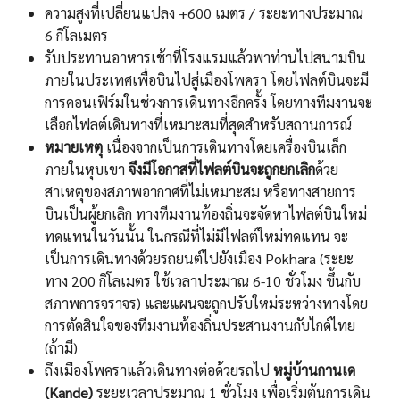
ความสูงที่เปลี่ยนแปลง +600 เมตร / ระยะทางประมาณ
6 กิโลเมตร
รับประทานอาหารเช้าที่โรงแรมแล้วพาท่านไปสนามบิน
ภายในประเทศเพื่อบินไปสู่เมืองโพครา โดยไฟลต์บินจะมี
การคอนเฟิร์มในช่วงการเดินทางอีกครั้ง โดยทางทีมงานจะ
เลือกไฟลต์เดินทางที่เหมาะสมที่สุดสำหรับสถานการณ์
หมายเหตุ
เนื่องจากเป็นการเดินทางโดยเครื่องบินเล็ก
ภายในหุบเขา
จึงมีโอกาสที่ไฟลต์บินจะถูกยกเลิก
ด้วย
สาเหตุของสภาพอากาศที่ไม่เหมาะสม หรือทางสายการ
บินเป็นผู้ยกเลิก ทางทีมงานท้องถิ่นจะจัดหาไฟลต์บินใหม่
ทดแทนในวันนั้น ในกรณีที่ไม่มีไฟลต์ใหม่ทดแทน จะ
เป็นการเดินทางด้วยรถยนต์ไปยังเมือง Pokhara (ระยะ
ทาง 200 กิโลเมตร ใช้เวลาประมาณ 6-10 ชั่วโมง ขึ้นกับ
สภาพการจราจร) และแผนจะถูกปรับใหม่ระหว่างทางโดย
การตัดสินใจของทีมงานท้องถิ่นประสานงานกับไกด์ไทย
(ถ้ามี)
ถึงเมืองโพคราแล้วเดินทางต่อด้วยรถไป
หมู่บ้านกานเด
(Kande)
ระยะเวลาประมาณ 1 ชั่วโมง เพื่อเริ่มต้นการเดิน