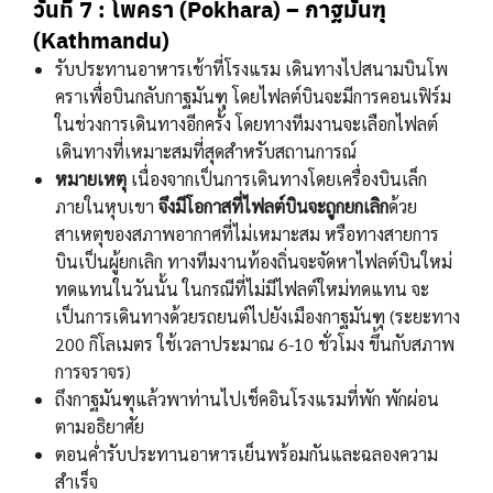
วันที่ 7 : โพครา (Pokhara) – กาฐมันฑุ
(Kathmandu)
รับประทานอาหารเช้าที่โรงแรม เดินทางไปสนามบินโพ
คราเพื่อบินกลับกาฐมันฑุ โดยไฟลต์บินจะมีการคอนเฟิร์ม
ในช่วงการเดินทางอีกครั้ง โดยทางทีมงานจะเลือกไฟลต์
เดินทางที่เหมาะสมที่สุดสำหรับสถานการณ์
หมายเหตุ
เนื่องจากเป็นการเดินทางโดยเครื่องบินเล็ก
ภายในหุบเขา
จึงมีโอกาสที่ไฟลต์บินจะถูกยกเลิก
ด้วย
สาเหตุของสภาพอากาศที่ไม่เหมาะสม หรือทางสายการ
บินเป็นผู้ยกเลิก ทางทีมงานท้องถิ่นจะจัดหาไฟลต์บินใหม่
ทดแทนในวันนั้น ในกรณีที่ไม่มีไฟลต์ใหม่ทดแทน จะ
เป็นการเดินทางด้วยรถยนต์ไปยังเมืองกาฐมันฑุ (ระยะทาง
200 กิโลเมตร ใช้เวลาประมาณ 6-10 ชั่วโมง ขึ้นกับสภาพ
การจราจร)
ถึงกาฐมันฑุแล้วพาท่านไปเช็คอินโรงแรมที่พัก พักผ่อน
ตามอธิยาศัย
ตอนค่ำรับประทานอาหารเย็นพร้อมกันและฉลองความ
สำเร็จ