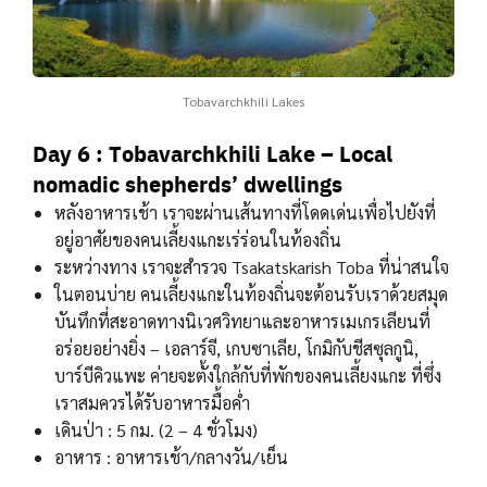
Tobavarchkhili Lakes
Day 6 : Tobavarchkhili Lake – Local
nomadic shepherds’ dwellings
หลังอาหารเช้า เราจะผ่านเส้นทางที่โดดเด่นเพื่อไปยังที่
อยู่อาศัยของคนเลี้ยงแกะเร่ร่อนในท้องถิ่น
ระหว่างทาง เราจะสำรวจ Tsakatskarish Toba ที่น่าสนใจ
ในตอนบ่าย คนเลี้ยงแกะในท้องถิ่นจะต้อนรับเราด้วยสมุด
บันทึกที่สะอาดทางนิเวศวิทยาและอาหารเมเกรเลียนที่
อร่อยอย่างยิ่ง – เอลาร์จี, เกบซาเลีย, โกมิกับชีสซุลกูนิ,
บาร์บีคิวแพะ ค่ายจะตั้งใกล้กับที่พักของคนเลี้ยงแกะ ที่ซึ่ง
เราสมควรได้รับอาหารมื้อค่ำ
เดินป่า : 5 กม. (2 – 4 ชั่วโมง)
อาหาร : อาหารเช้า/กลางวัน/เย็น