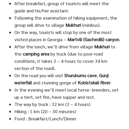
After breakfast, group of tourists will meet the
guide and his/her assistant.
Following the examination of hiking equipment, the
group will drive to village
Mukhuri
(minibus).
On the way, tourists will stop by one of the most
visited places in Georgia –
Martvili (Gachedili) canyon
.
After the lunch, we’ll drive from village
Mukhuri
to
the
camping area
by truck (due to poor road
conditions, it takes 3 – 4 hours to cover 34 km
section of the road).
On the road you will visit
Shurubumu cave
,
Gunji
waterfall
and stunning gorge of
Kobistskali River
.
In the evening we’ll meet local horse- breeders, set
up a tent, set fire, have supper and rest.
The way by truck : 32 km (3 – 4 hours)
Hiking : 1 km (20 – 30 minutes)
Food : Breakfast/Lunch/Dinner