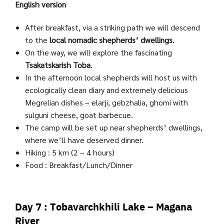
English version
After breakfast, via a striking path we will descend
to the
local nomadic shepherds’ dwellings
.
On the way, we will explore the fascinating
Tsakatskarish Toba
.
In the afternoon local shepherds will host us with
ecologically clean diary and extremely delicious
Megrelian dishes – elarji, gebzhalia, ghomi with
sulguni cheese, goat barbecue.
The camp will be set up near shepherds’ dwellings,
where we’ll have deserved dinner.
Hiking : 5 km (2 – 4 hours)
Food : Breakfast/Lunch/Dinner
Day 7 : Tobavarchkhili Lake – Magana
River