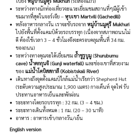
ไปยัง
หมู่บ้านมูคุรี Mukhuri
(รถสองแถว)
ระหว่างทางนักท่องเที่ยวจะแวะเยี่ยมชมสถานที่ๆมีผู้เข้า
ชมมากที่สุดในจอร์เจีย –
หุบเขา Martvili (Gachedili)
หลังอาหารกลางวัน เราจะขับรถจาก
หมู่บ้านมูคุรี Mukhuri
ไปยังพื้นที่ตั้งแคมป์ด้วยรถบรรทุก (เนื่องจากสภาพถนนไม่
ดี ต้องใช้เวลา 3 – 4 ชั่วโมงจึงจะครอบคลุมพื้นที่ 34 กม.
ของถนน)
ระหว่างทางคุณจะได้เยี่ยมชม
ถ้ำชูรูบูมู
(
Shurubumu
cave)
น้ำตกกุนจิ
(
Gunji waterfall)
และช่องเขาที่สวยงาม
ของ
แม่น้ำโคบิสสกาลี
(Kobistskali River)
เดินทางถึงจุดตั้งแคมป์ใกล้แม่น้ำเรียกว่า Shepherd Hut
(ระดับความสูงประมาณ 1,900 เมตร) กางเต็นท์ จุดไฟ รับ
ประทานอาหารเย็นและพักผ่อน
ระยะทางโดยรถบรรทุก : 32 กม. (3 – 4 ชม.)
ระยะทางเดินทั้งหมด : 1 กม. (20 – 30 นาที)
อาหาร : อาหารเช้า/กลางวัน/เย็น
English version