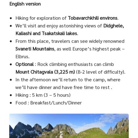
English version
Hiking for exploration of
Tobavarchkhili environs
.
We’ll visit and enjoy astonishing views of
Didghele,
Kaliashi and Tsakatskali lakes
.
From this place, travelers can see widely renowned
Svaneti Mountains
, as well Europe’s highest peak –
Elbrus.
Optional
: Rock climbing enthusiasts can climb
Mount Chitagvala (3,225 m)
(B-2 level of difficulty).
In the afternoon we’ll return to the camp, where
we’ll have dinner and have free time to rest .
Hiking : 5 km (3 – 5 hours)
Food : Breakfast/Lunch/Dinner