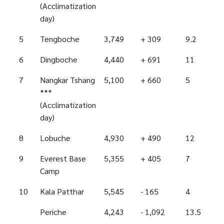
(Acclimatization
day)
5
Tengboche
3,749
+ 309
9.2
6
Dingboche
4,440
+ 691
11
7
Nangkar Tshang
5,100
+ 660
5
***
(Acclimatization
day)
8
Lobuche
4,930
+ 490
12
9
Everest Base
5,355
+ 405
7
Camp
10
Kala Patthar
5,545
- 165
4
Periche
4,243
- 1,092
13.5