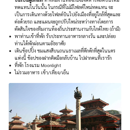
ทดแทนในวันนั้น ในกรณีที่ไม่มีไฟลต์ใหม่ทดแทน จะ
เป็นการเดินทางด้วยไฟลต์บินไปยังเมืองที่อยู่ใกล้ที่สุดและ
ต่อด้วยรถ และแผนจะถูกปรับใหม่ระหว่างทางโดยการ
ตัดสินใจของทีมงานท้องถิ่นประสานงานกับไกด์ไทย (ถ้ามี)
พาท่านเข้าที่พัก รับประทานอาหารกลางวัน และปล่อย
ท่านได้พักผ่อนตามอัธยาศัย
เดินช้อปปิ้ง ชมแสงสีบนถนนธาเมลที่คึกคักที่สุดในนคร
แห่งนี้ ช้อปของฝากติดมือกลับบ้าน ไปฝากคนที่เรารัก
ที่พัก โรงแรม Moonlight
ไม่รวมอาหาร เช้า/เที่ยง/เย็น