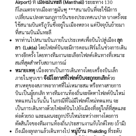
Airport)
ที่
เมืองมันทะลี (Manthali)
ระยะทาง 130
กิโลเมตรจากเมืองกาฐมันฑุ ***สนามบินที่จะใช้มีการ
เปลี่ยนแปลงตามกฎการบินของประเทศเนปาล บางครั้งจะ
ใช้สนามบินตรีภูวันซึ่งอยู่ในเมืองหลวง แต่ปัจจุบันย้ายมา
ที่สนามบินมันทะลี
พาท่านไปสนามบินภายในประเทศเพื่อบินไปสู่เมือง
ลุก
ลา (Lukla)
โดยไฟลต์บินจะมีการคอนเฟิร์มในช่วงการเดิน
ทางอีกครั้ง โดยทางทีมงานจะเลือกไฟลต์เดินทางที่เหมาะ
สมที่สุดสำหรับสถานการณ์
หมายเหตุ
เนื่องจากเป็นการเดินทางโดยเครื่องบินเล็ก
ภายในหุบเขา
จึงมีโอกาสที่ไฟลต์บินจะถูกยกเลิก
ด้วย
สาเหตุของสภาพอากาศที่ไม่เหมาะสม หรือทางสายการ
บินเป็นผู้ยกเลิก ทางทีมงานท้องถิ่นจะจัดหาไฟลต์บินใหม่
ทดแทนในวันนั้น ในกรณีที่ไม่มีไฟลต์ใหม่ทดแทน จะ
เป็นการเดินทางด้วยไฟลต์บินไปยังเมืองที่อยู่ใกล้ที่สุดและ
ต่อด้วยรถ และแผนจะถูกปรับใหม่ระหว่างทางโดยการ
ตัดสินใจของทีมงานท้องถิ่นประสานงานกับไกด์ไทย (ถ้ามี)
ถึงเมืองลุกลาแล้วเดินทางไป
หมู่บ้าน Phakding
ที่ระดับ