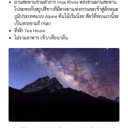
ผ่านสะพานข้ามลำธาร Imja Khola หลังข้ามผ่านสะพาน
ไปจะพบกับสถูปสีขาวที่มีดวงตาแห่งธรรมจะเข้าสู่ลักษณะ
ภูมิประเทศแบบ Alpine ต้นไม้เริ่มน้อย สัตว์ที่พบแถวนี้จะ
เป็นพวกจามรี (Yak)
ที่พัก Tea House
ไม่รวมอาหาร เช้า/เที่ยง/เย็น