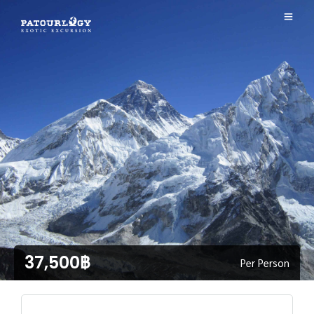
37,500฿
Per Person