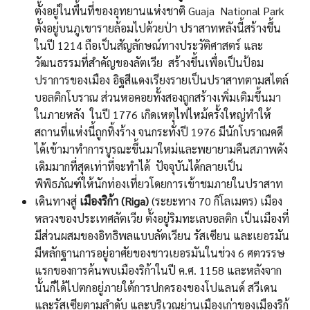
ตั้งอยู่ในพื้นที่ของอุทยานแห่งชาติ Guaja National Park
ตั้งอยู่บนภูเขารายล้อมไปด้วยป่า ปราสาทหลังนี้สร้างขึ้น
ในปี 1214 ถือเป็นสัญลักษณ์ทางประวัติศาสตร์ และ
วัฒนธรรมที่สำคัญของลัตเวีย สร้างขึ้นเพื่อเป็นป้อม
ปราการของเมือง อิฐสีแดงเรียงรายเป็นปราสาทตามสไตล์
บอลติกโบราณ ส่วนหอคอยทั้งสองถูกสร้างเพิ่มเติมขึ้นมา
ในภายหลัง ในปี 1776 เกิดเหตุไฟไหม้ครั้งใหญ่ทำให้
สถานที่แห่งนี้ถูกทิ้งร้าง จนกระทั่งปี 1976 มีนักโบราณคดี
ได้เข้ามาทำการบูรณะขึ้นมาใหม่และพยายามคืนสภาพดัง
เดิมมากที่สุดเท่าที่จะทำได้ ปัจจุบันได้กลายเป็น
พิพิธภัณฑ์ให้นักท่องเที่ยวโดยการเข้าชมภายในปราสาท
เดินทางสู่
เมืองริก้า (Riga)
(ระยะทาง 70 กิโลเมตร) เมือง
หลวงของประเทศลัตเวีย ตั้งอยู่ริมทะเลบอลติก เป็นเมืองที่
มีส่วนผสมของอิทธิพลแบบลัตเวียน รัสเซียน และเยอรมัน
มีหลักฐานการอยู่อาศัยของชาวเยอรมันในช่วง 6 ศตวรรษ
แรกของการค้นพบเมืองริก้าในปี ค.ศ. 1158 และหลังจาก
นั้นก็ได้ไปตกอยู่ภายใต้การปกครองของโปแลนด์ สวีเดน
และรัสเซียตามลำดับ และบริเวณย่านเมืองเก่าของเมืองริก้