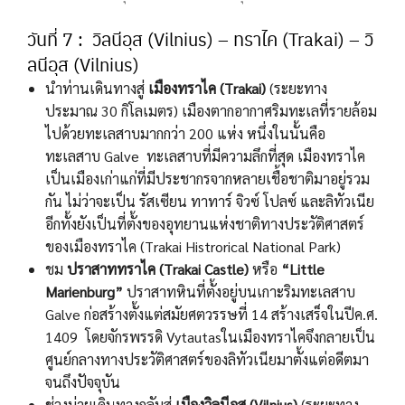
วันที่ 7 : วิลนีอุส (Vilnius) – ทราไค (Trakai) – วิ
ลนีอุส (Vilnius)
นำท่านเดินทางสู่
เมืองทราไค (Trakai)
(ระยะทาง
ประมาณ 30 กิโลเมตร) เมืองตากอากาศริมทะเลที่รายล้อม
ไปด้วยทะเลสาบมากกว่า 200 แห่ง หนึ่งในนั้นคือ
ทะเลสาบ Galve ทะเลสาบที่มีความลึกที่สุด เมืองทราไค
เป็นเมืองเก่าแก่ที่มีประชากรจากหลายเชื้อชาติมาอยู่รวม
กัน ไม่ว่าจะเป็น รัสเซียน ทาทาร์ จิวซ์ โปลซ์ และลิทัวเนีย
อีกทั้งยังเป็นที่ตั้งของอุทยานแห่งชาติทางประวัติศาสตร์
ของเมืองทราไค (Trakai Histrorical National Park)
ชม
ปราสาททราไค (Trakai Castle)
หรือ
“Little
Marienburg”
ปราสาทหินที่ตั้งอยู่บนเกาะริมทะเลสาบ
Galve ก่อสร้างตั้งแต่สมัยศตวรรษที่ 14 สร้างเสร็จในปีค.ศ.
1409 โดยจักรพรรดิ Vytautasในเมืองทราไคจึงกลายเป็น
ศูนย์กลางทางประวัติศาสตร์ของลิทัวเนียมาตั้งแต่อดีตมา
จนถึงปัจจุบัน
ช่วงบ่ายเดินทางกลับสู่
เมืองวิลนีอุส (Vilnius)
(ระยะทาง