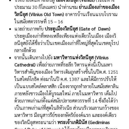
ประมาณ 30 กิโลเมตร) นำท่านชม
ย่านเมืองเก่าของเมือง
วิลนีอุส (
Vilnius Old Town
)
อาคารบ้านเรือนแบบโบราณ
ในสมัยศตวรรษที่ 15 – 16
แวะถ่ายภาพกับ
ประตูเมืองวิลนีอุส (Gate of Dawn)
ประตูเมืองเก่าที่หลงเหลือเพียงแห่งเดียวในเมือง เมืองวิ
ลนีอุสยังได้ชื่อว่าเป็นเขตเมืองเก่าที่ใหญ่ที่สุดในเขตยุโรป
กลางอีกด้วย
จากนั้นเดินทางไปยัง
มหาวิหารแห่งวิลนีอุส (Vilnius
Cathedral)
เพื่อถ่ายภาพที่ระลึก วิหารแห่งนี้เป็นมหา
วิหารสำคัญของเมือง วิหารเดิมถูกสร้างขึ้นในปีค.ศ. 1251
ในสไตล์โกธิค ต่อมาในปี ค.ศ. 1387 และได้มีการปรับให้
เป็นแบบสไตล์คลาสสิก เนื่องจากถูกทำลายในสมัยสตาลิน
ภายหลังชาวเมืองได้บูรณะใหม่ ภายในมหาวิหาร เต็มไป
ด้วยภาพเก่าแก่ตั้งแต่สมัยปลายศตวรรษที่ 14 ซึ่งถือได้ว่า
เป็นภาพเก่าแก่ที่สุดในลิทัวเนีย ส่วนบริเวณลานกว้างของ
มหาวิหาร มีอนุสาวรีย์ของกษัตริย์องค์แรก และองค์เดียว
ของวิลนีอุสพระนามว่า
พระเจ้าเกดิมินัส (Gediminas