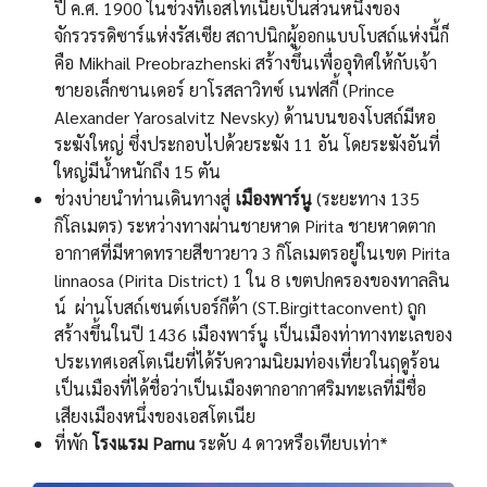
ปี ค.ศ. 1900 ในช่วงที่เอสโทเนียเป็นส่วนหนึ่งของ
จักรวรรดิซาร์แห่งรัสเซีย สถาปนิกผู้ออกแบบโบสถ์แห่งนี้ก็
คือ Mikhail Preobrazhenski สร้างขึ้นเพื่ออุทิศให้กับเจ้า
ชายอเล็กซานเดอร์ ยาโรสลาวิทซ์ เนฟสกี้ (Prince
Alexander Yarosalvitz Nevsky) ด้านบนของโบสถ์มีหอ
ระฆังใหญ่ ซึ่งประกอบไปด้วยระฆัง 11 อัน โดยระฆังอันที่
ใหญ่มีน้ำหนักถึง 15 ตัน
ช่วงบ่ายนำท่านเดินทางสู่
เมืองพาร์นู
(ระยะทาง 135
กิโลเมตร) ระหว่างทางผ่านชายหาด Pirita ชายหาดตาก
อากาศที่มีหาดทรายสีขาวยาว 3 กิโลเมตรอยู่ในเขต Pirita
linnaosa (Pirita District) 1 ใน 8 เขตปกครองของทาลลิน
น์ ผ่านโบสถ์เซนต์เบอร์กีต้า (ST.Birgittaconvent) ถูก
สร้างขึ้นในปี 1436 เมืองพาร์นู เป็นเมืองท่าทางทะเลของ
ประเทศเอสโตเนียที่ได้รับความนิยมท่องเที่ยวในฤดูร้อน
เป็นเมืองที่ได้ชื่อว่าเป็นเมืองตากอากาศริมทะเลที่มีชื่อ
เสียงเมืองหนึ่งของเอสโตเนีย
ที่พัก
โรงแรม Parnu
ระดับ 4 ดาวหรือเทียบเท่า*