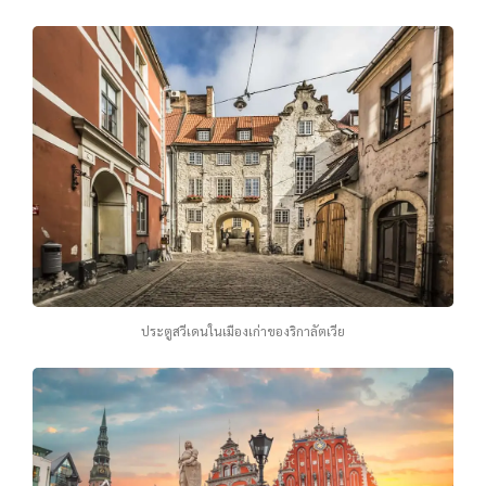
ประตูสวีเดนในเมืองเก่าของริกาลัตเวีย