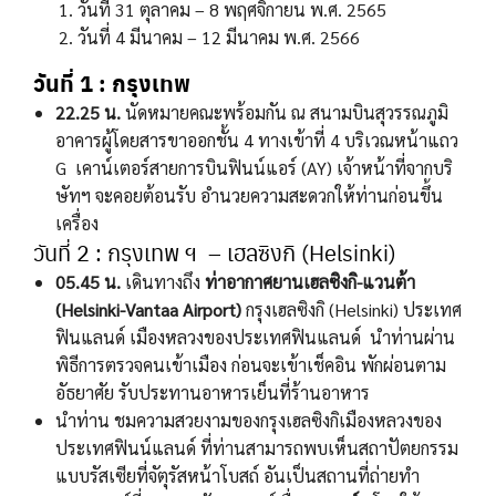
วันที่ 31 ตุลาคม – 8 พฤศจิกายน พ.ศ. 2565
วันที่ 4 มีนาคม – 12 มีนาคม พ.ศ. 2566
วันที่ 1 : กรุงเทพ
22.25 น.
นัดหมายคณะพร้อมกัน ณ สนามบินสุวรรณภูมิ
อาคารผู้โดยสารขาออกชั้น 4 ทางเข้าที่ 4 บริเวณหน้าแถว
G เคาน์เตอร์สายการบินฟินน์แอร์ (AY) เจ้าหน้าที่จากบริ
ษัทฯ จะคอยต้อนรับ อำนวยความสะดวกให้ท่านก่อนขึ้น
เครื่อง
วันที่ 2 : กรุงเทพ ฯ – เฮลซิงกิ (Helsinki)
05.45 น.
เดินทางถึง
ท่าอากาศยานเฮลซิงกิ-แวนต้า
(Helsinki-Vantaa Airport)
กรุงเฮลซิงกิ (Helsinki) ประเทศ
ฟินแลนด์ เมืองหลวงของประเทศฟินแลนด์ นำท่านผ่าน
พิธีการตรวจคนเข้าเมือง ก่อนจะเข้าเช็คอิน พักผ่อนตาม
อัธยาศัย รับประทานอาหารเย็นที่ร้านอาหาร
นำท่าน ชมความสวยงามของกรุงเฮลซิงกิเมืองหลวงของ
ประเทศฟินน์แลนด์ ที่ท่านสามารถพบเห็นสถาปัตยกรรม
แบบรัสเซียที่จัตุรัสหน้าโบสถ์ อันเป็นสถานที่ถ่ายทำ