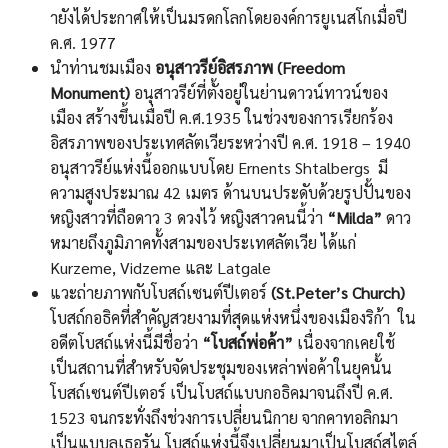
ายังได้ประกาศให้เป็นมรดกโลกโดยองค์การยูเนสโกเมื่อปี
ค.ศ. 1977
นำท่านชมเมือง
อนุสาวรีย์อิสรภาพ (Freedom
Monument)
อนุสาวรีย์ที่ตั้งอยู่ในย่านดาวน์ทาวน์ของ
เมือง สร้างขึ้นเมื่อปี ค.ศ.1935 ในช่วงของการเรียกร้อง
อิสรภาพของประเทศลัตเวียระหว่างปี ค.ศ. 1918 – 1940
อนุสาวรีย์แห่งนี้ออกแบบโดย Ernents Shtalbergs มี
ความสูงประมาณ 42 เมตร ด้านบนประดับด้วยรูปปั้นของ
หญิงสาวที่ถือดาว 3 ดวงไว้ หญิงสาวคนนี้ว่า
“Milda”
ดาว
หมายถึงภูมิภาคทั้งสามของประเทศลัตเวีย ได้แก่
Kurzeme, Vidzeme และ Latgale
แวะถ่ายภาพกับโบสถ์เซนต์ปีเตอร์
(St.Peter’s Church)
โบสถ์กอธิคที่สำคัญสวยงามที่สุดแห่งหนึ่งของเมืองริก้า ใน
อดีตโบสถ์แห่งนี้มีชื่อว่า
“โบสถ์พ่อค้า”
เนื่องจากเคยใช้
เป็นสถานที่สำหรับจัดประชุมของเหล่าพ่อค้าในยุคนั้น
โบสถ์เซนต์ปีเตอร์ เป็นโบสถ์แบบกอธิคมาจนถึงปี ค.ศ.
1523 จนกระทั่งถึงช่วงการเปลี่ยนนิกาย จากคาทอลิกมา
เป็นแบบลูเธอรัน โบสถ์แห่งนี้จึงเปลี่ยนมาเป็นโบสถ์สไตล์