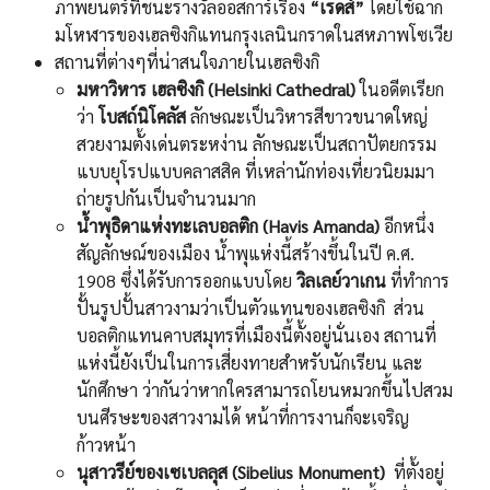
ภาพยนตร์ที่ชนะรางวัลออสการ์เรื่อง
“เรดส์”
โดยใช้ฉาก
มโหฬารของเฮลซิงกิแทนกรุงเลนินกราดในสหภาพโซเวีย
สถานที่ต่างๆที่น่าสนใจภายในเฮลซิงกิ
มหาวิหาร เฮลซิงกิ (Helsinki Cathedral)
ในอดีตเรียก
ว่า
โบสถ์นิโคลัส
ลักษณะเป็นวิหารสีขาวขนาดใหญ่
สวยงามตั้งเด่นตระหง่าน ลักษณะเป็นสถาปัตยกรรม
แบบยุโรปแบบคลาสสิค ที่เหล่านักท่องเที่ยวนิยมมา
ถ่ายรูปกันเป็นจำนวนมาก
น้ำพุธิดาแห่งทะเลบอลติก (Havis Amanda)
อีกหนึ่ง
สัญลักษณ์ของเมือง น้ำพุแห่งนี้สร้างขึ้นในปี ค.ศ.
1908 ซึ่งได้รับการออกแบบโดย
วิลเลย์วาเกน
ที่ทำการ
ปั้นรูปปั้นสาวงามว่าเป็นตัวแทนของเฮลซิงกิ ส่วน
บอลติกแทนคาบสมุทรที่เมืองนี้ตั้งอยู่นั่นเอง สถานที่
แห่งนี้ยังเป็นในการเสี่ยงทายสำหรับนักเรียน และ
นักศึกษา ว่ากันว่าหากใครสามารถโยนหมวกขึ้นไปสวม
บนศีรษะของสาวงามได้ หน้าที่การงานก็จะเจริญ
ก้าวหน้า
นุสาวรีย์ของเซเบลลุส (Sibelius Monument)
ที่ตั้งอยู่