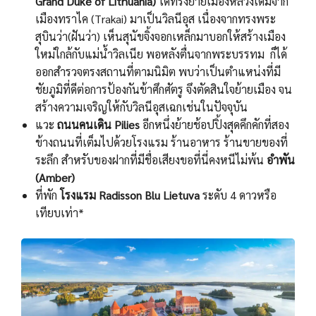
Grand Duke of Lithuania)
ได้ทรงย้ายเมืองหลวงเดิมจาก
เมืองทราไค (Trakai) มาเป็นวิลนีอุส เนื่องจากทรงพระ
สุบินว่า(ฝันว่า) เห็นสุนัขจิ้งจอกเหล็กมาบอกให้สร้างเมือง
ใหม่ใกล้กับแม่น้ำวิลเนีย พอหลังตื่นจากพระบรรทม ก็ได้
ออกสำรวจตรงสถานที่ตามนิมิต พบว่าเป็นตำแหน่งที่มี
ชัยภูมิที่ดีต่อการป้องกันข้าศึกศัตรู จึงตัดสินใจย้ายเมือง จน
สร้างความเจริญให้กับวิลนีอุสเฉกเช่นในปัจจุบัน
แวะ
ถนนคนเดิน Pilies
อีกหนึ่งย้ายช้อปปิ้งสุดคึกคักที่สอง
ข้างถนนที่เต็มไปด้วยโรงแรม ร้านอาหาร ร้านขายของที่
ระลึก สำหรับของฝากที่มีชื่อเสียงขอที่นี่คงหนีไม่พ้น
อำพัน
(Amber)
ที่พัก
โรงแรม Radisson Blu Lietuva
ระดับ 4 ดาวหรือ
เทียบเท่า*