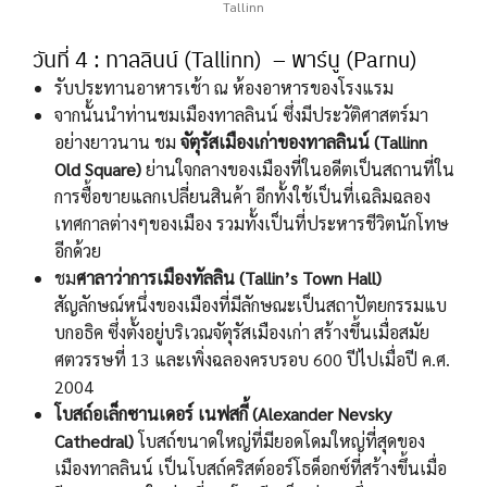
Tallinn
วันที่ 4 : ทาลลินน์ (Tallinn) – พาร์นู (Parnu)
รับประทานอาหารเช้า ณ ห้องอาหารของโรงแรม
จากนั้นนำท่านชมเมืองทาลลินน์ ซึ่งมีประวัติศาสตร์มา
อย่างยาวนาน ชม
จัตุรัสเมืองเก่าของทาลลินน์ (Tallinn
Old Square)
ย่านใจกลางของเมืองที่ในอดีตเป็นสถานที่ใน
การซื้อขายแลกเปลี่ยนสินค้า อีกทั้งใช้เป็นที่เฉลิมฉลอง
เทศกาลต่างๆของเมือง รวมทั้งเป็นที่ประหารชีวิตนักโทษ
อีกด้วย
ชม
ศาลาว่าการเมืองทัลลิน (Tallin’s Town Hall)
สัญลักษณ์หนึ่งของเมืองที่มีลักษณะเป็นสถาปัตยกรรมแบ
บกอธิค ซึ่งตั้งอยู่บริเวณจัตุรัสเมืองเก่า สร้างขึ้นเมื่อสมัย
ศตวรรษที่ 13 และเพิ่งฉลองครบรอบ 600 ปีไปเมื่อปี ค.ศ.
2004
โบสถ์อเล็กซานเดอร์ เนฟสกี้ (Alexander Nevsky
Cathedral)
โบสถ์ขนาดใหญ่ที่มียอดโดมใหญ่ที่สุดของ
เมืองทาลลินน์ เป็นโบสถ์คริสต์ออร์โธด็อกซ์ที่สร้างขึ้นเมื่อ