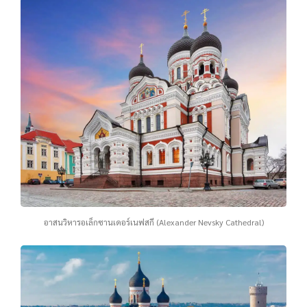
อาสนวิหารอเล็กซานเดอร์เนฟสกี (Alexander Nevsky Cathedral)