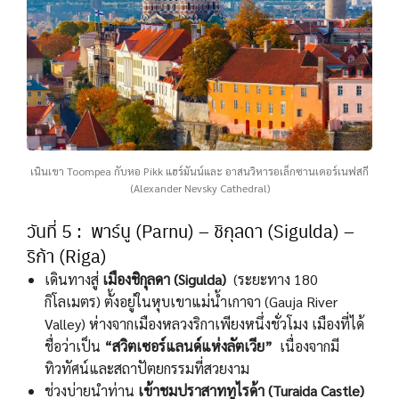
เนินเขา Toompea กับหอ Pikk แฮร์มันน์และ อาสนวิหารอเล็กซานเดอร์เนฟสกี
(Alexander Nevsky Cathedral)
วันที่ 5 : พาร์นู (Parnu) – ชิกุลดา (Sigulda) –
ริก้า (Riga)
เดินทางสู่
เมืองชิกุลดา (Sigulda)
(ระยะทาง 180
กิโลเมตร) ตั้งอยู่ในหุบเขาแม่น้ำเกาจา (Gauja River
Valley) ห่างจากเมืองหลวงริกาเพียงหนึ่งชั่วโมง เมืองที่ได้
ชื่อว่าเป็น
“สวิตเซอร์แลนด์แห่งลัตเวีย”
เนื่องจากมี
ทิวทัศน์และสถาปัตยกรรมที่สวยงาม
ช่วงบ่ายนำท่าน
เข้าชมปราสาททูไรด้า (Turaida Castle)