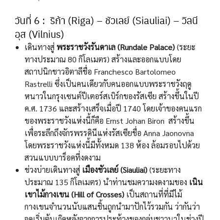
วันที่ 6 : ริก้า (Riga) – ชัวเลย์ (Siauliai) – วิลนี
อุส (Vilnius)
เดินทางสู่
พระราชวังรันดาเล (Rundale Palace)
(ระยะ
ทางประมาณ 80 กิโลเมตร) สร้างและออกแบบโดย
สถาปนิกชาวอิตาลีชื่อ Franchesco Bartolomeo
Rastrelli ซึ่งเป็นคนเดียวกับคนออกแบบพระราชวังฤดู
หนาวในกรุงเซนต์ปีเตอร์สเบิร์กของรัสเซีย สร้างขึ้นในปี
ค.ศ. 1736 และสร้างเสร็จเมื่อปี 1740 โดยเจ้าของคนแรก
ของพระราชวังแห่งนี้ก็คือ Ernst Johan Biron สร้างขึ้น
เพื่อระลึกถึงจักรพรรดินีแห่งรัสเซียชื่อ Anna Jaonovna
โดยพระราชวังแห่งนี้มีทั้งหมด 138 ห้อง ล้อมรอบไปด้วย
สวนแบบบาร็อคที่งดงาม
ช่วงบ่ายเดินทางสู่
เมืองชัวเลย์ (Siauliai)
(ระยะทาง
ประมาณ 135 กิโลเมตร) นำท่านชมความงดงามของ
เนิน
เขาไม้กางเขน (Hill of Crosses)
เป็นสถานที่ที่มีไม้
กางเขนจำนวนนับแสนชิ้นถูกนำมาปักไว้รวมกัน ว่ากันว่า
จุดเริ่มต้นเกิดหลังจากการประท้วงของกลุ่มชาวนาในช่วงปี