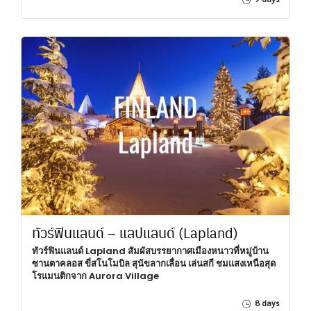
ทัวร์ฟินแลนด์ – แลปแลนด์ (Lapland)
ทัวร์ฟินแลนด์ Lapland สัมผัสบรรยากาศเมืองหนาวที่หมู่บ้าน
ซานตาคลอส ขี่สโนโมบิล สุนัขลากเลื่อน เล่นสกี ชมแสงเหนือสุด
โรแมนติกจาก Aurora Village
8 days