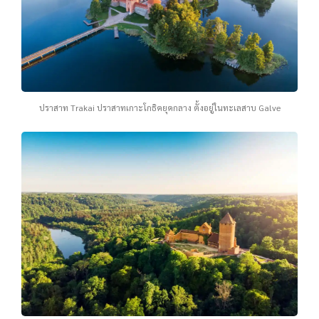
ปราสาท Trakai ปราสาทเกาะโกธิคยุคกลาง ตั้งอยู่ในทะเลสาบ Galve