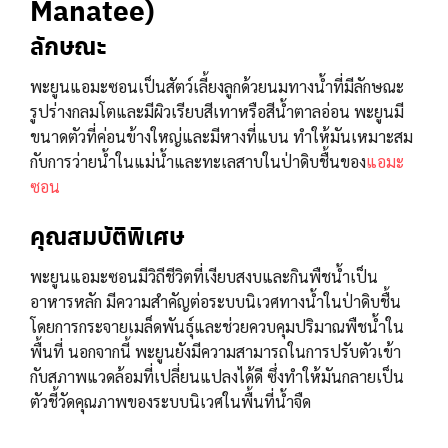
Manatee)
ลักษณะ
พะยูนแอมะซอนเป็นสัตว์เลี้ยงลูกด้วยนมทางน้ำที่มีลักษณะ
รูปร่างกลมโตและมีผิวเรียบสีเทาหรือสีน้ำตาลอ่อน พะยูนมี
ขนาดตัวที่ค่อนข้างใหญ่และมีหางที่แบน ทำให้มันเหมาะสม
กับการว่ายน้ำในแม่น้ำและทะเลสาบในป่าดิบชื้นของ
แอมะ
ซอน
คุณสมบัติพิเศษ
พะยูนแอมะซอนมีวิถีชีวิตที่เงียบสงบและกินพืชน้ำเป็น
อาหารหลัก มีความสำคัญต่อระบบนิเวศทางน้ำในป่าดิบชื้น
โดยการกระจายเมล็ดพันธุ์และช่วยควบคุมปริมาณพืชน้ำใน
พื้นที่ นอกจากนี้ พะยูนยังมีความสามารถในการปรับตัวเข้า
กับสภาพแวดล้อมที่เปลี่ยนแปลงได้ดี ซึ่งทำให้มันกลายเป็น
ตัวชี้วัดคุณภาพของระบบนิเวศในพื้นที่น้ำจืด