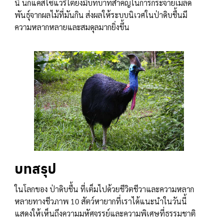
นี้ นกแคสโซแวรีใต้ยังมีบทบาทสำคัญในการกระจายเมล็ด
พันธุ์จากผลไม้ที่มันกิน ส่งผลให้ระบบนิเวศในป่าดิบชื้นมี
ความหลากหลายและสมดุลมากยิ่งขึ้น
บทสรุป
ในโลกของ ป่าดิบชื้น ที่เต็มไปด้วยชีวิตชีวาและความหลาก
หลายทางชีวภาพ 10 สัตว์หายากที่เราได้แนะนำในวันนี้
แสดงให้เห็นถึงความมหัศจรรย์และความพิเศษที่ธรรมชาติ