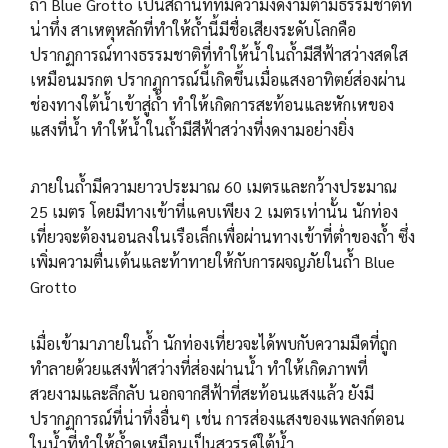
ถ้ำ Blue Grotto เป็นสถานที่ที่มีความงดงามตามธรรมชาติที่
น่าทึ่ง สาเหตุหลักที่ทำให้ถ้ำนี้มีชื่อเสียงระดับโลกคือ
ปรากฏการณ์ทางธรรมชาติที่ทำให้น้ำในถ้ำมีสีฟ้าสว่างสดใส
เหมือนมรกต ปรากฏการณ์นี้เกิดขึ้นเมื่อแสงอาทิตย์ส่องผ่าน
ช่องทางใต้น้ำเข้าสู่ถ้ำ ทำให้เกิดการสะท้อนและหักเหของ
แสงที่น้ำ ทำให้น้ำในถ้ำมีสีฟ้าสว่างที่งดงามอย่างยิ่ง
ภายในถ้ำมีความยาวประมาณ 60 เมตรและกว้างประมาณ
25 เมตร โดยมีทางเข้าที่แคบเพียง 2 เมตรเท่านั้น นักท่อง
เที่ยวจะต้องนอนลงในเรือเล็กเพื่อผ่านทางเข้าที่ต่ำของถ้ำ ซึ่ง
เพิ่มความตื่นเต้นและท้าทายให้กับการผจญภัยในถ้ำ Blue
Grotto
เมื่อเข้ามาภายในถ้ำ นักท่องเที่ยวจะได้พบกับความมืดที่ถูก
ทำลายด้วยแสงฟ้าสว่างที่ส่องผ่านน้ำ ทำให้เกิดภาพที่
สวยงามและลึกลับ นอกจากสีฟ้าที่สะท้อนแสงแล้ว ยังมี
ปรากฏการณ์ที่น่าทึ่งอื่นๆ เช่น การส่องแสงของแพลงก์ตอน
ในน้ำที่ทำให้ถ้ำดูเหมือนเป็นสวรรค์ใต้น้ำ