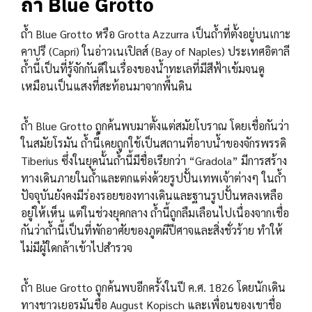
ถ้ำ Blue Grotto
ถ้ำ Blue Grotto หรือ Grotta Azzurra เป็นถ้ำที่ตั้งอยู่บนเกาะ
คาปรี (Capri) ในอ่าวเนเปิลส์ (Bay of Naples) ประเทศอิตาลี
ถ้ำนี้เป็นที่รู้จักกันดีในเรื่องของน้ำทะเลที่มีสีฟ้าเข้มจนดู
เหมือนเป็นแสงที่สะท้อนมาจากพื้นดิน
ถ้ำ Blue Grotto ถูกค้นพบมาตั้งแต่สมัยโบราณ โดยเชื่อกันว่า
ในสมัยโรมัน ถ้ำนี้เคยถูกใช้เป็นสถานที่อาบน้ำของจักรพรรดิ
Tiberius ซึ่งในยุคนั้นถ้ำนี้มีชื่อเรียกว่า “Gradola” มีการสร้าง
ทางเดินภายในถ้ำและตกแต่งด้วยรูปปั้นเทพเจ้าต่างๆ ในถ้ำ
ปัจจุบันยังคงมีร่องรอยของทางเดินและฐานรูปปั้นหลงเหลือ
อยู่ให้เห็น แต่ในช่วงยุคกลาง ถ้ำนี้ถูกลืมเลือนไปเนื่องจากเชื่อ
กันว่าถ้ำนี้เป็นที่พักอาศัยของภูตผีปีศาจและสิ่งชั่วร้าย ทำให้
ไม่มีผู้ใดกล้าเข้าไปสำรวจ
ถ้ำ Blue Grotto ถูกค้นพบอีกครั้งในปี ค.ศ. 1826 โดยนักเดิน
ทางชาวเยอรมันชื่อ August Kopisch และเพื่อนของเขาชื่อ