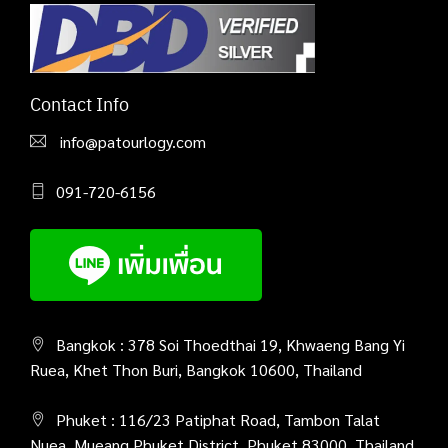
Contact Info
info@patourlogy.com
091-720-6156
Bangkok : 378 Soi Thoedthai 19, Khwaeng Bang Yi
Ruea, Khet Thon Buri, Bangkok 10600, Thailand
Phuket : 116/23 Patiphat Road, Tambon Talat
Nuea, Mueang Phuket District, Phuket 83000, Thailand