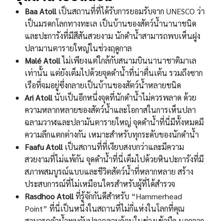
Baa Atoll
เป็นสถานที่ที่ได้รับการยอมรับจาก UNESCO ว่า
เป็นมรดกโลกทางทะเล เป็นบ้านของสัตว์น้ำนานาชนิด
และปะการังที่มีสีสันสวยงาม นักดำน้ำสามารถพบเห็นฝูง
ปลามานตารายใหญ่ในช่วงฤดูกาล
Malé Atoll
ไม่เพียงแต่ใกล้กับสนามบินนานาชาติมาเล
เท่านั้น แต่ยังเต็มไปด้วยจุดดำน้ำที่น่าตื่นเต้น รวมถึงซาก
เรือที่จมอยู่ซึ่งกลายเป็นบ้านของสัตว์น้ำหลายชนิด
Ari Atoll
นับเป็นอีกหนึ่งจุดที่นักดำน้ำไม่ควรพลาด ด้วย
ความหลากหลายของสัตว์น้ำและโอกาสในการเห็นปลา
ฉลามวาฬและปลามันตารายใหญ่ จุดดำน้ำที่นี่มีทั้งหมดมี
ความลึกแตกต่างกัน เหมาะสำหรับทุกระดับของนักดำน้ำ
Faafu Atoll
เป็นสถานที่ที่เงียบสงบกว่าและมีความ
สวยงามที่ไม่แพ้กัน จุดดำน้ำที่นี่เต็มไปด้วยหินปะการังที่มี
สภาพสมบูรณ์แบบและชีวิตสัตว์น้ำที่หลากหลาย สร้าง
ประสบการณ์ที่ไม่เหมือนใครสำหรับผู้ที่ได้สำรวจ
Rasdhoo Atoll
ที่รู้จักกันดีสำหรับ “Hammerhead
Point” ที่นี่เป็นหนึ่งในสถานที่ไม่กี่แห่งในโลกที่คุณ
สามารถดำน้ำพบกับปลาฉลามค้อนในช่วงเช้ามืด นอกจาก