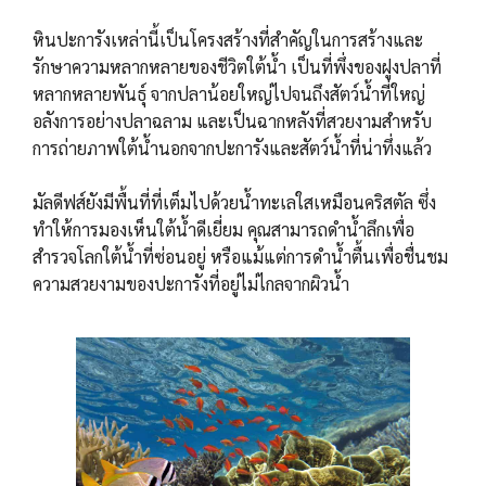
หินปะการังเหล่านี้เป็นโครงสร้างที่สำคัญในการสร้างและ
รักษาความหลากหลายของชีวิตใต้น้ำ เป็นที่พึ่งของฝูงปลาที่
หลากหลายพันธุ์ จากปลาน้อยใหญ่ไปจนถึงสัตว์น้ำที่ใหญ่
อลังการอย่างปลาฉลาม และเป็นฉากหลังที่สวยงามสำหรับ
การถ่ายภาพใต้น้ำนอกจากปะการังและสัตว์น้ำที่น่าทึ่งแล้ว
มัลดีฟส์ยังมีพื้นที่ที่เต็มไปด้วยน้ำทะเลใสเหมือนคริสตัล ซึ่ง
ทำให้การมองเห็นใต้น้ำดีเยี่ยม คุณสามารถดำน้ำลึกเพื่อ
สำรวจโลกใต้น้ำที่ซ่อนอยู่ หรือแม้แต่การดำน้ำตื้นเพื่อชื่นชม
ความสวยงามของปะการังที่อยู่ไม่ไกลจากผิวน้ำ