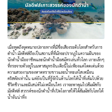
เมื่อพูดถึงจุดหมายปลายทางที่มีชื่อเสียงระดับโลกสำหรับการ
ดำน้ำ มัลดีฟส์ถือเป็นสถานที่ที่มักจะปรากฏในความฝันของ
นักดำน้ำมืออาชีพและนักดำน้ำมือสมัครเล่นทั่วโลก เกาะเล็กๆ
ที่กระจายตัวอยู่ในมหาสมุทรอินเดียนี้ไม่เพียงแต่โดดเด่นด้วย
ความสวยงามของหาดทรายขาวและน้ำทะเลใสเหมือน
คริสตัลเท่านั้น แต่ยังเป็นที่รู้จักในด้านโลกใต้น้ำที่เต็มไปด้วย
ชีวิตชีวาและมีเสน่ห์ไม่เหมือนใคร เราจะพาคุณไปสัมผัสกับ
มัลดีฟส์ สวรรค์ของนักดำน้ำที่เปิดโอกาสให้ได้สัมผัสกับโลกใต้
น้ำอันน่าทึ่ง