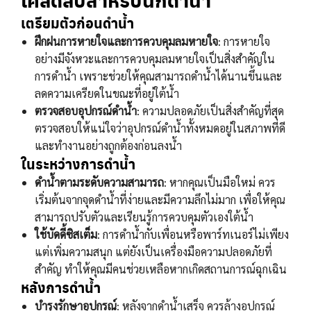
เตรียมตัวก่อนดำน้ำ
ฝึกฝนการหายใจและการควบคุมลมหายใจ
: การหายใจ
อย่างมีจังหวะและการควบคุมลมหายใจเป็นสิ่งสำคัญใน
การดำน้ำ เพราะช่วยให้คุณสามารถดำน้ำได้นานขึ้นและ
ลดความเครียดในขณะที่อยู่ใต้น้ำ
ตรวจสอบอุปกรณ์ดำน้ำ
: ความปลอดภัยเป็นสิ่งสำคัญที่สุด
ตรวจสอบให้แน่ใจว่าอุปกรณ์ดำน้ำทั้งหมดอยู่ในสภาพที่ดี
และทำงานอย่างถูกต้องก่อนลงน้ำ
ในระหว่างการดำน้ำ
ดำน้ำตามระดับความสามารถ
: หากคุณเป็นมือใหม่ ควร
เริ่มต้นจากจุดดำน้ำที่ง่ายและมีความลึกไม่มาก เพื่อให้คุณ
สามารถปรับตัวและเรียนรู้การควบคุมตัวเองใต้น้ำ
ใช้บัดดี้ซิสเต็ม
: การดำน้ำกับเพื่อนหรือพาร์ทเนอร์ไม่เพียง
แต่เพิ่มความสนุก แต่ยังเป็นเครื่องมือความปลอดภัยที่
สำคัญ ทำให้คุณมีคนช่วยเหลือหากเกิดสถานการณ์ฉุกเฉิน
หลังการดำน้ำ
บำรุงรักษาอุปกรณ์
: หลังจากดำน้ำเสร็จ ควรล้างอุปกรณ์