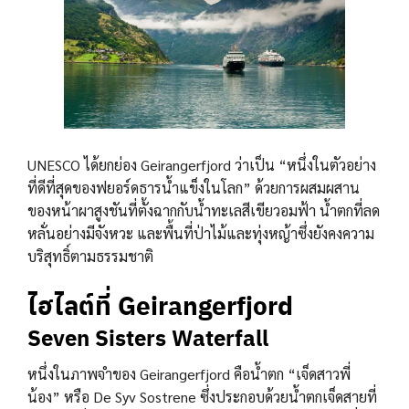
UNESCO ได้ยกย่อง Geirangerfjord ว่าเป็น “หนึ่งในตัวอย่าง
ที่ดีที่สุดของฟยอร์ดธารน้ำแข็งในโลก” ด้วยการผสมผสาน
ของหน้าผาสูงชันที่ตั้งฉากกับน้ำทะเลสีเขียวอมฟ้า น้ำตกที่ลด
หลั่นอย่างมีจังหวะ และพื้นที่ป่าไม้และทุ่งหญ้าซึ่งยังคงความ
บริสุทธิ์ตามธรรมชาติ
ไฮไลต์ที่ Geirangerfjord
Seven Sisters Waterfall
หนึ่งในภาพจำของ Geirangerfjord คือน้ำตก “เจ็ดสาวพี่
น้อง” หรือ De Syv Sostrene ซึ่งประกอบด้วยน้ำตกเจ็ดสายที่