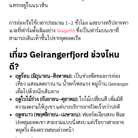
แทรกอยู่ในแนวหิน
การล่องเรือใช้เวลาประมาณ 1–2 ชั่วโมง และบางทริปอาจพา
แวะที่ฟาร์มดั้งเดิมอย่าง
Skageflå
ซึ่งเป็นฟาร์มบนเขาที่
สามารถเดินเท้าขึ้นไปจากจุดจอดเรือ
เที่ยว Geirangerfjord ช่วงไหน
ดี?
ฤดูร้อน (มิถุนายน–สิงหาคม):
เป็นช่วงพีคของการท่อง
เที่ยว แสงแดดยาวนาน น้ำตกไหลแรง หมู่บ้าน Geiranger
เต็มไปด้วยนักเดินทาง
ฤดูใบไม้ร่วง (กันยายน–ตุลาคม):
ใบไม้เปลี่ยนสี เพิ่มมิติ
ความงดงามให้ภูเขา แต่บางบริการอาจปิดเร็วกว่าปกติ
ฤดูหนาว (พฤศจิกายน–เมษายน):
ฟยอร์ดเงียบสงบ หิมะ
ปกคลุมยอดเขา สวยงามแบบนิ่งสงบ แต่เรือบางสายอาจ
หยุดวิ่ง ต้องตรวจสอบล่วงหน้า