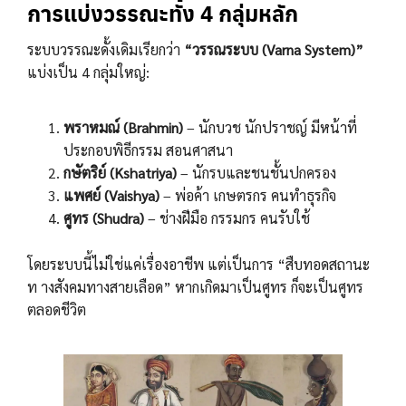
การแบ่งวรรณะทั้ง 4 กลุ่มหลัก
ระบบวรรณะดั้งเดิมเรียกว่า
“วรรณระบบ (Varna System)”
แบ่งเป็น 4 กลุ่มใหญ่:
พราหมณ์ (Brahmin)
– นักบวช นักปราชญ์ มีหน้าที่
ประกอบพิธีกรรม สอนศาสนา
กษัตริย์ (Kshatriya)
– นักรบและชนชั้นปกครอง
แพศย์ (Vaishya)
– พ่อค้า เกษตรกร คนทำธุรกิจ
ศูทร (Shudra)
– ช่างฝีมือ กรรมกร คนรับใช้
โดยระบบนี้ไม่ใช่แค่เรื่องอาชีพ แต่เป็นการ “สืบทอดสถานะ
ท างสังคมทางสายเลือด” หากเกิดมาเป็นศูทร ก็จะเป็นศูทร
ตลอดชีวิต