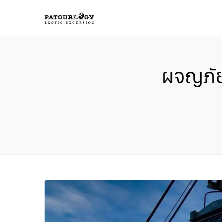
ผจญภัยใ