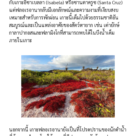
กับเกาะอิซาเบลลา (Isabela) หรือซานตาครูซ (Santa Cruz)
แต่ฟลอเรอานากลับมีเอกลักษณ์และความงามที่เงียบสงบ
เหมาะสำหรับการพักผ่อน เกาะนี้เต็มไปด้วยธรรมชาติอัน
สมบูรณ์และเป็นแหล่งอาศัยของสัตว์หายาก เช่น เต่ายักษ์
กาลาปากอสและฟลามิงโกที่สามารถพบได้ในบึงน้ำเค็ม
ภายในเกาะ
นอกจากนี้ เกาะฟลอเรอานายังเป็นที่โปรดปรานของนักดำน้ำ