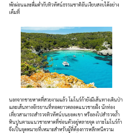
พักผ่อนและดื่มด่ำกับทิวทัศน์ธรรมชาติอันเงียบสงบได้อย่าง
เต็มที่
นอกจากชายหาดที่สวยงามแล้ว โมโนร์ก้ายังมีเส้นทางเดินป่า
และเส้นทางจักรยานที่ทอดยาวตลอดแนวชายฝั่ง นักท่อง
เที่ยวสามารถสำรวจทิวทัศน์บนยอดเขา หรือลงไปสำรวจถ้ำ
หินปูนตามแนวชายหาดที่ซ่อนตัวอยู่หลายจุด เกาะโมโนร์ก้า
จึงเป็นจุดหมายที่เหมาะสำหรับผู้ที่ต้องการหลีกหนีความ