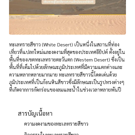
ทะเลทรายสีขาว (White Desert) เป็นหนึ่งในสถานที่ท่อง
เที่ยวที่แปลกใหม่และงดงามที่สุดของประเทศอียิปต์ ตั้งอยู่ใน
พื้นที่ของเขตทะเลทรายตะวันตก (Western Desert) ซึ่งเป็น
พื้นที่ที่เต็มไปด้วยลักษณะภูมิประเทศที่มีความแตกต่างและ
ความหลากหลายมากมาย ทะเลทรายสีขาวนี้โดดเด่นด้วย
ภูมิประเทศที่เป็นก้อนหินสีขาวซึ่งมีลักษณะเป็นรูปทรงต่างๆ
ที่เกิดจากการกัดกร่อนของลมและน้ำในช่วงเวลาหลายพันปี
สารบัญเนื้อหา
ความงดงามของทะเลทรายสีขาว
กิจกรรมในทะเลทรายสีขาว