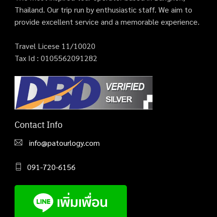
Thailand. Our trip run by enthusiastic staff. We aim to
provide excellent service and a memorable experience.
Travel Licese 11/10020
Tax Id : 0105562091282
Contact Info
info@patourlogy.com
091-720-6156