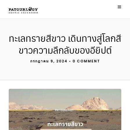
ทะเลทรายสีขาว เดินทางสู่โลกสี
ขาวความลึกลับของอียิปต์
กรกฎาคม 9, 2024
•
0 COMMENT