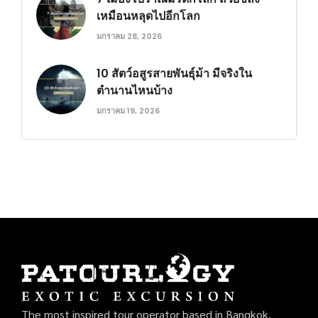
เหมือนหลุดไปอีกโลก
มกราคม 28, 2026
10 สัตว์อสูรสายพันธุ์ม้า มีจริงใน
ตำนานไหนบ้าง
มกราคม 19, 2026
The most inspired tour operator based in Bangkok,