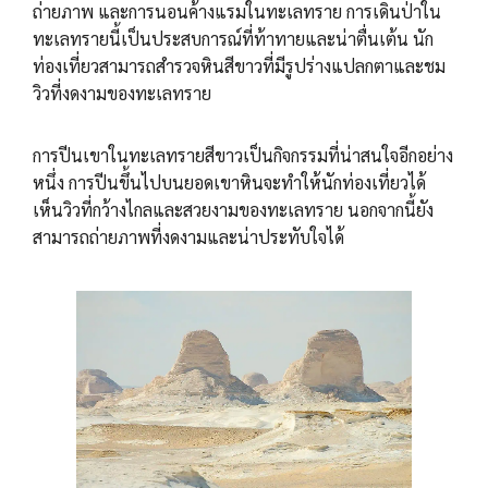
ถ่ายภาพ และการนอนค้างแรมในทะเลทราย การเดินป่าใน
ทะเลทรายนี้เป็นประสบการณ์ที่ท้าทายและน่าตื่นเต้น นัก
ท่องเที่ยวสามารถสำรวจหินสีขาวที่มีรูปร่างแปลกตาและชม
วิวที่งดงามของทะเลทราย
การปีนเขาในทะเลทรายสีขาวเป็นกิจกรรมที่น่าสนใจอีกอย่าง
หนึ่ง การปีนขึ้นไปบนยอดเขาหินจะทำให้นักท่องเที่ยวได้
เห็นวิวที่กว้างไกลและสวยงามของทะเลทราย นอกจากนี้ยัง
สามารถถ่ายภาพที่งดงามและน่าประทับใจได้