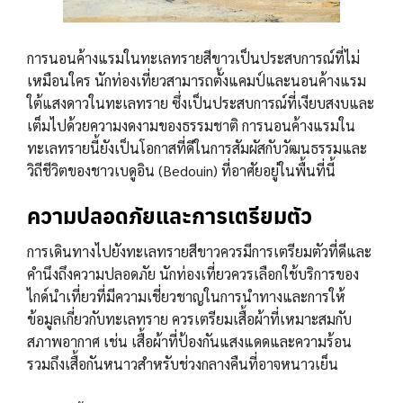
การนอนค้างแรมในทะเลทรายสีขาวเป็นประสบการณ์ที่ไม่
เหมือนใคร นักท่องเที่ยวสามารถตั้งแคมป์และนอนค้างแรม
ใต้แสงดาวในทะเลทราย ซึ่งเป็นประสบการณ์ที่เงียบสงบและ
เต็มไปด้วยความงดงามของธรรมชาติ การนอนค้างแรมใน
ทะเลทรายนี้ยังเป็นโอกาสที่ดีในการสัมผัสกับวัฒนธรรมและ
วิถีชีวิตของชาวเบดูอิน (Bedouin) ที่อาศัยอยู่ในพื้นที่นี้
ความปลอดภัยและการเตรียมตัว
การเดินทางไปยังทะเลทรายสีขาวควรมีการเตรียมตัวที่ดีและ
คำนึงถึงความปลอดภัย นักท่องเที่ยวควรเลือกใช้บริการของ
ไกด์นำเที่ยวที่มีความเชี่ยวชาญในการนำทางและการให้
ข้อมูลเกี่ยวกับทะเลทราย ควรเตรียมเสื้อผ้าที่เหมาะสมกับ
สภาพอากาศ เช่น เสื้อผ้าที่ป้องกันแสงแดดและความร้อน
รวมถึงเสื้อกันหนาวสำหรับช่วงกลางคืนที่อาจหนาวเย็น