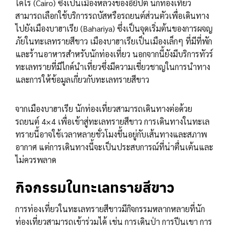
ไคโร (Cairo) ซึ่งเป็นเมืองหลวงของอียิปต์ นักท่องเที่ยว
สามารถเลือกใช้บริการรถบัสหรือรถยนต์ส่วนตัวเพื่อเดินทาง
ไปยังเมืองบาฮาเรีย (Bahariya) ซึ่งเป็นจุดเริ่มต้นของการผจญ
ภัยในทะเลทรายสีขาว เมืองบาฮาเรียเป็นเมืองเล็กๆ ที่มีที่พัก
และร้านอาหารสำหรับนักท่องเที่ยว นอกจากนี้ยังมีบริการทัวร์
ทะเลทรายที่มีไกด์นำเที่ยวซึ่งมีความเชี่ยวชาญในการนำทาง
และการให้ข้อมูลเกี่ยวกับทะเลทรายสีขาว
จากเมืองบาฮาเรีย นักท่องเที่ยวสามารถเดินทางต่อด้วย
รถยนต์ 4×4 เพื่อเข้าสู่ทะเลทรายสีขาว การเดินทางในทะเล
ทรายนี้อาจใช้เวลาหลายชั่วโมงขึ้นอยู่กับเส้นทางและสภาพ
อากาศ แต่การเดินทางนี้จะเป็นประสบการณ์ที่น่าตื่นเต้นและ
ไม่ควรพลาด
กิจกรรมในทะเลทรายสีขาว
การท่องเที่ยวในทะเลทรายสีขาวมีกิจกรรมหลากหลายที่นัก
ท่องเที่ยวสามารถเข้าร่วมได้ เช่น การเดินป่า การปีนเขา การ