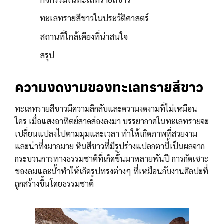
ทะเลทรายสีขาวในประวัติศาสตร์
สถานที่ใกล้เคียงที่น่าสนใจ
สรุป
ความงดงามของทะเลทรายสีขาว
ทะเลทรายสีขาวมีความลึกลับและความงดงามที่ไม่เหมือน
ใคร เมื่อแสงอาทิตย์สาดส่องลงมา บรรยากาศในทะเลทรายจะ
เปลี่ยนแปลงไปตามมุมและเวลา ทำให้เกิดภาพที่สวยงาม
และน่าทึ่งมากมาย หินสีขาวที่มีรูปร่างแปลกตานี้เป็นผลจาก
กระบวนการทางธรรมชาติที่เกิดขึ้นมาหลายพันปี การกัดเซาะ
ของลมและน้ำทำให้เกิดรูปทรงต่างๆ ที่เหมือนกับงานศิลปะที่
ถูกสร้างขึ้นโดยธรรมชาติ