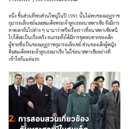
อนึ่ง ชิ้นส่วนที่พบส่วนใหญ่ในปี 1991 นั้นไม่พบของมกุฎราช
กุมารอเล็กเซย์และสมเด็จพระเจ้าลูกเธออนาสตาเซีย จึงมีการ
คาดเดากันไปต่าง ๆ นานาว่าหรือเรื่องราวที่อนาสตาเซียหนี
ไปได้จะเป็นเรื่องจริง จนกระทั่งได้มีการขุดพบซากของเด็ก
ผู้ชายซึ่งเป็นของมกุฎราชกุมารอเล็กเซย์ ส่วนของเด็กผู้หญิง
คือสมเด็จพระเจ้าลูกเธอมาเรีย ไม่ใช่อนาสตาเซียอย่างที่
เข้าใจกันแต่แรก