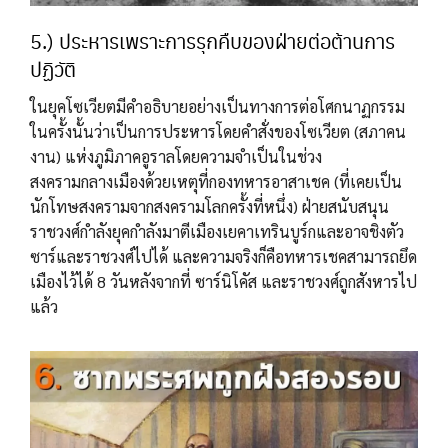
5.) ประหารเพราะการรุกคืบของฝ่ายต่อต้านการ
ปฏิวัติ
ในยุคโซเวียตมีคำอธิบายอย่างเป็นทางการต่อโศกนาฏกรรม
ในครั้งนั้นว่าเป็นการประหารโดยคำสั่งของโซเวียต (สภาคน
งาน) แห่งภูมิภาคอูราลโดยความจำเป็นในช่วง
สงครามกลางเมืองด้วยเหตุที่กองทหารอาสาเชค (ที่เคยเป็น
นักโทษสงครามจากสงครามโลกครั้งที่หนึ่ง) ฝ่ายสนับสนุน
ราชวงศ์กำลังยุคกำลังมาตีเมืองเยคาเทรินบูร์กและอาจชิงตัว
ซาร์และราชวงศ์ไปได้ และความจริงก็คือทหารเชคสามารถยึด
เมืองไว้ได้ 8 วันหลังจากที่ ซาร์นิโคัส และราชวงศ์ถูกสังหารไป
แล้ว