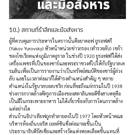
10.) สถานที่รำลึกและมือสังหาร
ผู้ที่ควบคุมการประหารในคราวนั้นคือยาคอฟ ยูรอฟสกี
(Yakov Yurovsky) หัวหน้าหน่วยข่าวกรอง (ตำรวจลับ) เชก้า
ของโซเวียตแห่งภูมิภาคอูราล ในช่วงปี 1920 ยูรอฟสกีได้ส่ง
เครื่องเพชรที่เป็นของซาร์และพระราชวงศ์ไปให้กับรัฐบาลเค
รมลินเพื่อเป็นการรายงานว่าเป็นทรัพย์สมบัติของซาร์ผู้ล่วง
ลับ และในเวลาต่อมาก็ได้ดำรงตำแหน่งสำคัญ ๆ หลาย
ตำแหน่งในรัฐบาลบอลเชวิก ก่อนที่จะถึงแก่กรรมในปี 1938
ช่วงการกวาดล้างศัตรูการเมืองของสตาลินพอดีซึ่งสาเหตุคือ
เป็นฝีในกระเพาะอาหาร ไม่ได้เกี่ยวข้องกับการโดนกวาดล้าง
แต่อย่างใด
ส่วนบ้านอิปาเทียฟถูกทำลายลงในปี 1977 โดยหัวหน้าคณะ
บริหารท้องถิ่นบอริส เยลต์ซินซึ่งต่อมาจะขึ้นเป็น
ประธานาธิบดีรัสเซียและสร้างวัดแห่งหยดเลือดขึ้นแทนที่