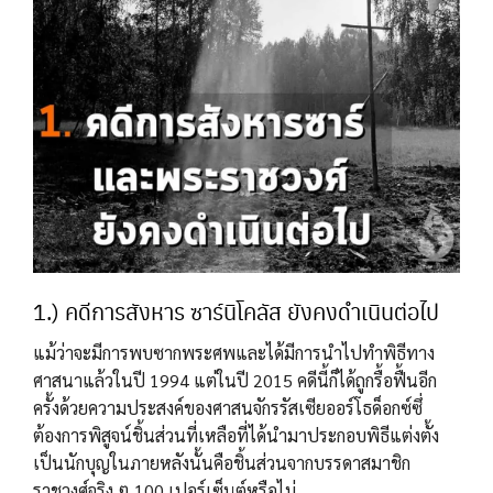
1.) คดีการสังหาร ซาร์นิโคลัส ยังคงดำเนินต่อไป
แม้ว่าจะมีการพบซากพระศพและได้มีการนำไปทำพิธีทาง
ศาสนาแล้วในปี 1994 แต่ในปี 2015 คดีนี้ก็ได้ถูกรื้อฟื้นอีก
ครั้งด้วยความประสงค์ของศาสนจักรรัสเซียออร์โธด็อกซ์ซึ่
ต้องการพิสูจน์ชิ้นส่วนที่เหลือที่ได้นำมาประกอบพิธีแต่งตั้ง
เป็นนักบุญในภายหลังนั้นคือชิ้นส่วนจากบรรดาสมาชิก
ราชวงศ์จริง ๆ 100 เปอร์เซ็นต์หรือไม่