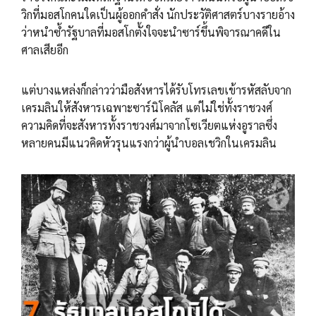
วิกที่มอสโกคนใดเป็นผู้ออกคำสั่ง นักประวัติศาสตร์บางรายอ้าง
ว่าหนำซ้ำรัฐบาลที่มอสโกตั้งใจจะนำซาร์ขึ้นพิจารณาคดีใน
ศาลเสียอีก
แต่บางแหล่งก็กล่าวว่ามือสังหารได้รับโทรเลขเข้ารหัสลับจาก
เครมลินให้สังหารเฉพาะซาร์นิโคลัส แต่ไม่ใช่ทั้งราชวงศ์
ความคิดที่จะสังหารทั้งราชวงศ์มาจากโซเวียตแห่งอูราลซึ่ง
หลายคนมีแนวคิดหัวรุนแรงกว่าผู้นำบอลเชวิกในเครมลิน