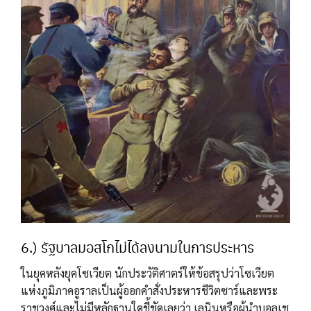
6.) รัฐบาลมอสโกไม่ได้ลงนามในการประหาร
ในยุคหลังยุคโซเวียต นักประวัติศาตร์ให้ข้อสรุปว่าโซเวียต
แห่งภูมิภาคอูราลเป็นผู้ออกคำสั่งประหารชีวิตซาร์และพระ
ราชวงศ์และไม่มีหลักฐานใดชี้ชัดเลยว่า เลนินหรือผู้นำบอลเช