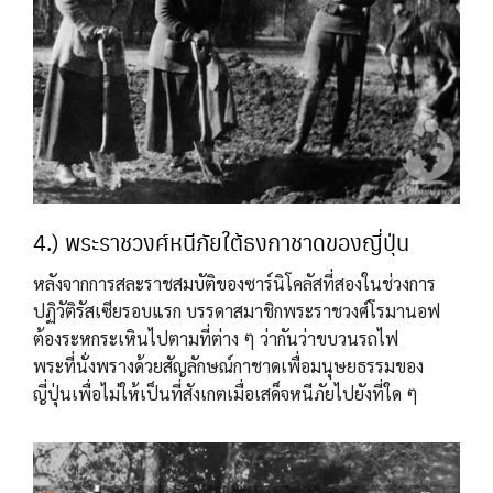
4.) พระราชวงศ์หนีภัยใต้ธงกาชาดของญี่ปุ่น
หลังจากการสละราชสมบัติของซาร์นิโคลัสที่สองในช่วงการ
ปฏิวัติรัสเซียรอบแรก บรรดาสมาชิกพระราชวงศ์โรมานอฟ
ต้องระหกระเหินไปตามที่ต่าง ๆ ว่ากันว่าขบวนรถไฟ
พระที่นั่งพรางด้วยสัญลักษณ์กาชาดเพื่อมนุษยธรรมของ
ญี่ปุ่นเพื่อไม่ให้เป็นที่สังเกตเมื่อเสด็จหนีภัยไปยังที่ใด ๆ