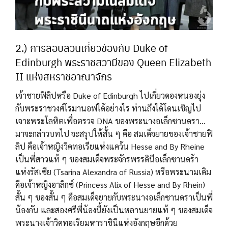
2.) การสอบสวนเกี่ยวข้องกับ Duke of
Edinburgh พระราชสวามีของ Queen Elizabeth
II แห่งสหราชอาณาจักร
เจ้าชายฟิลิปหรือ Duke of Edinburgh ไปเกี่ยวดองหนองยุ่ง
กับพระราชวงศ์โรมานอฟได้อย่างไร ท่านถึงได้โดนเชิญไป
เจาะพระโลหิตเพื่อตรวจ DNA ของพระนางอเล็กซานดรา…
มาจะกล่าวบทไป จะสรุปให้สั้น ๆ คือ สมเด็จยายของเจ้าชายฟิ
ลิป คือเจ้าหญิงวิคทอเรียแห่งแคว้น Hesse and By Rheine
เป็นพี่สาวแท้ ๆ ของสมเด็จพระจักรพรรดินีอเล็กซานดร้า
แห่งรัสเซีย (Tsarina Alexandra of Russia) หรือพระนามเดิม
คือเจ้าหญิงอาลิกซ์ (Princess Alix of Hesse and By Rhein)
สั้น ๆ ของสั้น ๆ คือสมเด็จยายกับพระนางอเล็กซานดราเป็นพี่
น้องกัน และสองศรีพี่น้องนี้ยังเป็นหลานยายแท้ ๆ ของสมเด็จ
พระนางเจ้าวิคทอเรียมหาราชินีแห่งอังกฤษอีกด้วย