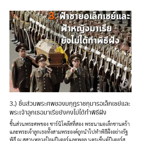
3.) ชิ้นส่วนพระศพของมกุฎราชกุมารอเล็กเซย์และ
พระเจ้าลูกเธอมาเรียยังคงไม่ได้ทำพิธีฝัง
ชิ้นส่วนพระศพของ ซาร์นิโคลัสที่สอง พระนามอเล็กซานดร้า
และพระเจ้าลูกเธอทั้งสามพระองค์ถูกนำไปทำพิธีฝั่งอย่างรัฐ
พิธี ณ สุสานหลวงป้อมปีเตอร์และพอล นครเซ็นต์ปีเตอร์ส