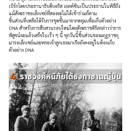
เบิร์กโดยประธานาธิบดีบอริส เยลต์ซินเป็นประธานในพิธีถึง
แม้สังฆราชอเล็กเซย์ที่สองจะไม่ได้เข้าร่วมก็ตาม
ชิ้นส่วนที่เหลือได้รับการขุดขึ้นมาจากหลุมเพื่อเก็บตัวอย่าง
DNA สำหรับการสืบสวนรอบใหม่โดยสังฆราชคิริลกล่าวว่าการ
พิสูจน์จะแล้วเสร็จในเร็ว ๆ นี้ ทุกวันนี้ชิ้นส่วนของมกุฎราชกุ
มารอเล็กเซย์และพระเจ้าลูกเธอมาเรียยังคงอยู่ในห้องเก็บ
ตัวอย่าง DNA