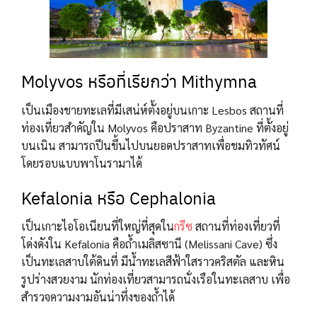
Molyvos หรือที่เรียกว่า Mithymna
เป็นเมืองชายทะเลที่มีเสน่ห์ตั้งอยู่บนเกาะ Lesbos สถานที่
ท่องเที่ยวสำคัญใน Molyvos คือปราสาท Byzantine ที่ตั้งอยู่
บนเนิน สามารถปีนขึ้นไปบนยอดปราสาทเพื่อชมทิวทัศน์
โดยรอบแบบพาโนรามาได้
Kefalonia หรือ Cephalonia
เป็นเกาะไอโอเนียนที่ใหญ่ที่สุดใน
กรีซ
สถานที่ท่องเที่ยวที่
โด่งดังใน Kefalonia คือถ้ำเมลิสซานี (Melissani Cave) ซึ่ง
เป็นทะเลสาบใต้ดินที่ มีน้ำทะเลสีฟ้าใสราวคริสตัล และหิน
รูปร่างสวยงาม นักท่องเที่ยวสามารถนั่งเรือในทะเลสาบ เพื่อ
สำรวจความงามอันน่าทึ่งของถ้ำได้