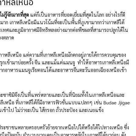
าหลีเหนือ
รู้จักมากที่สุด
แต่ก็เป็นอาหารที่ยอดเยี่ยมที่สุดในโลก อย่างไรก็ดี
มาก เกาหลีเหนือมีแนวโน้มที่จะเป็นพื้นที่ภูเขามากกว่าเกาหลีใต้
เทศและภูมิอากาศมีอิทธิพลอย่างมากต่อพืชผลที่สามารถปลูกได้ใน
้องตลาด
เกาหลีเหนือ แต่ความที่เกาหลีเหนือมักตกอยู่ภายใต้การควบคุมของ
ุกเข้ามาบ่อยครั้ง จีน และแม้แต่แมนจู ทำให้อาหารเกาหลีเหนือมี
ากอาหารแมนจูเรียตอนใต้และอาหารจีนตะวันออกเฉียงเหนือเข้า
ละซาซิมิจึงเป็นที่แพร่หลายและเป็นที่นิยมทั้งในเกาหลีเหนือและ
เหนือ ที่เกาหลีใต้ก็มีอาหารฟิวชั่นแบบแปลกๆ เช่น Budae Jjigae
ข้าไป ไม่ว่าจะเป็น ไส้กรอก ถั่วประป๋อง และเนยแข็ง
ระชาชนหลายครอบครัวย้ายจากเหนือไปใต้หรือใต้ไปทางเหนือ ซึ่ง
นือปัจจุบัน จำนวนมากเคยเป็นอาหารหลักในเกาหลีใต้มาก่อน ดัง