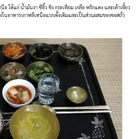
อ ได้แก่ น้ำมันงา ซีอิ๊ว ขิง กระเทียม เกลือ พริกแดง และเต้าเจี้ยว
หนึ่งในอาหารเกาหลีเหนือแบบดั้งเดิมและเป็นส่วนผสมของซอสถั่ว