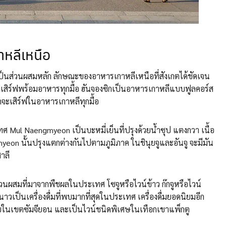
หลีเหนือ
กเป็นส่วนผสมหลัก ลักษณะของอาหารเกาหลีเหนือที่สังเกตได้ชัดเจน
่เสิร์ฟพร้อมอาหารทุกมื้อ ฮันจองซิกเป็นอาหารเกาหลีแบบฟูลคอร์ส
จะเสิร์ฟในอาหารเกาหลีทุกมื้อ
Mul Naengmyeon เป็นบะหมี่เย็นที่ปรุงด้วยน้ำซุป แตงกวา เนื้อ
eon นั้นปรุงแตกต่างกันไปตามภูมิภาค ในชินุยจูและอันจู จะมีมัน
าลี
 ใช้ส่วนผสมที่มาจากพืชผลในประเทศ โซจูหรือไวน์ข้าว ก๊กจูหรือไวน์
หนาวเป็นเครื่องดื่มที่พบมากที่สุดในประเทศ เครื่องดื่มยอดนิยมอีก
่ที่พบในเขตซัมจียอน และเป็นไวน์ชนิดพิเศษในเทือกเขาแพ็กตู