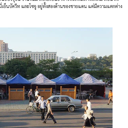
มี่เย็นบัควีท และโซจู อยู่ทั้งสองด้านของชายแดน แต่มีความแตกต่าง