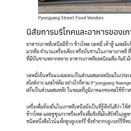
Pyongyang Street Food Vendors
นิสัยการบริโภคและอาหารของเกา
อาหารเกาหลีเหนือมีข้าว ข้าวโพด บะหมี่ เต้าหู้ และผั
มากคือ จำนวนเครื่องเคียง หรือบันชานในภาษาเกาหลี ที
ที่มีบันชานหลากหลาย อาหารเกาหลียอดนิยมคือ กิมจิ มัก
บะหมี่เย็นหรือแนงมยอนเป็นส่วนผสมยอดนิยมในประเทศ 
สไลด์บาง และไข่ต้ม อย่างไรก็ตาม P’yongyang Naengmy
ฝรั่งเป็นส่วนผสมหลัก ในขณะที่ภูมิภาคแกซองจะใช้ข้าวส
เครื่องดื่มท้องถิ่นในเกาหลีเหนือยังเป็นที่รู้จักกันดีว่า
ข้าวโพด และซูชุนกวาหรือเครื่องดื่มขิงที่มักเสิร์ฟในฤดู
ชนิดหนึ่งคือไวน์แพ็กตูบลูเบอร์รี่ ซึ่งทำจากบลูเบอร์รี