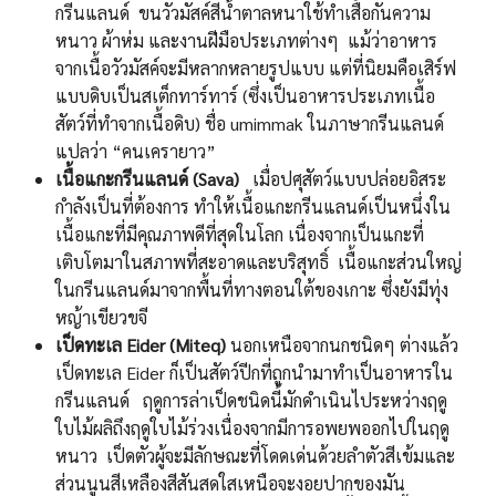
กรีนแลนด์ ขนวัวมัสค์สีน้ำตาลหนาใช้ทำเสื้อกันความ
หนาว ผ้าห่ม และงานฝีมือประเภทต่างๆ แม้ว่าอาหาร
จากเนื้อวัวมัสค์จะมีหลากหลายรูปแบบ แต่ที่นิยมคือเสิร์ฟ
แบบดิบเป็นสเต็กทาร์ทาร์ (ซึ่งเป็นอาหารประเภทเนื้อ
สัตว์ที่ทำจากเนื้อดิบ) ชื่อ umimmak ในภาษากรีนแลนด์
แปลว่า “คนเครายาว”
เนื้อแกะกรีนแลนด์ (
Sava)
เมื่อปศุสัตว์แบบปล่อยอิสระ
กำลังเป็นที่ต้องการ ทำให้เนื้อแกะกรีนแลนด์เป็นหนึ่งใน
เนื้อแกะที่มีคุณภาพดีที่สุดในโลก เนื่องจากเป็นแกะที่
เติบโตมาในสภาพที่สะอาดและบริสุทธิ์ เนื้อแกะส่วนใหญ่
ในกรีนแลนด์มาจากพื้นที่ทางตอนใต้ของเกาะ ซึ่งยังมีทุ่ง
หญ้าเขียวขจี
เป็ดทะเล
Eider (Miteq)
นอกเหนือจากนกชนิดๆ ต่างแล้ว
เป็ดทะเล Eider ก็เป็นสัตว์ปีกที่ถูกนำมาทำเป็นอาหารใน
กรีนแลนด์ ฤดูการล่าเป็ดชนิดนี้มักดำเนินไประหว่างฤดู
ใบไม้ผลิถึงฤดูใบไม้ร่วงเนื่องจากมีการอพยพออกไปในฤดู
หนาว เป็ดตัวผู้จะมีลักษณะที่โดดเด่นด้วยลำตัวสีเข้มและ
ส่วนนูนสีเหลืองสีสันสดใสเหนือจะงอยปากของมัน