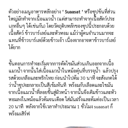
ตัวอย่างเมนูอาหารหลักอย่าง
‘ Suaasat ‘
หรือซุุปข้นที่ส่วน
ใหญ่มักทำจากเนื้อแมวน้ำ (แต่สามารถทำจากเนื้อสัตว์ประ
เภทอื่นๆ ได้เช่นกัน) โดยวัตถุดิบหลักของซุปนี้ประกอบด้วย
เนื้อสัตว์ ข้าวบาร์เลย์และหัวหอม แม้ว่าผู้คนจำนวนมากจะ
แทนที่ข้าวบาร์เลย์ด้วยข้าวเจ้า เนื่องจากอาจหาข้าวบาร์เลย์
ได้ยาก
ขั้นตอนการทำจะเริ่มจากการตัดไขมันส่วนเกินออกจากเนื้อ
แมวน้ำ จากนั้นใส่เนื้อแมวน้ำในหม้อตุ๋นที่บรรจุน้ำ แล้วปรุง
รสด้วยเกลือและพริกไทย ก่อนนำไปต้ม 30 นาที จะสังเกตได้
ว่าน้ำซุปจะกลายเป็นสีเข้มทันที พร้อมกับเลือดและไขมัน
จากเนื้อแมวน้ำที่ลอยขึ้นสู่ผิวหน้า จากนั้นจึงเติมข้าวและหัว
หอมลงในหม้อแล้วต้มจนเดือด ใส่มันฝรั่งและต้มต่อเป็นเวลา
20 นาที หลังจากใช้เวลาทำประมาณ 1 ชั่วโมง suaasat ก็
พร้อมเสิร์ฟ