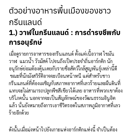
ตัวอย่างอาหารพื้นเมืองของชาว
กรีนแลนด์
1.) วาฬในกรีนแลนด์ : การดำรงชีพกับ
การอนุรักษ์
เมื่อดูรายการอาหารของกรีนแลนด์ ตั้งแต่เนื้อวาฬ ไขมัน
วาฬ แมวน้ำ วัวมัสค์ ไปจนถึงเป็ดประจำถิ่นอาร์กติก นัก
อนุรักษ์ย่อมต้องคุ้นเคยกับรายชื่อสัตว์ใกล้สูญพันธุ์เหล่านี้ดี
ขณะที่นักมังสวิรัติอาจจะเบือนหน้าหนี แต่สำหรับชาว
กรีนแลนด์ที่ต้องเผชิญกับสภาพอากาศที่เลวร้ายและผืนดินที่
แทบจะไม่สามารถปลูกพืชสีเขียวได้เลย อาหารที่พวกเขาต้อง
บริโภคนั้น นอกจากจะเป็นสัญลักษณ์ของวัฒนธรรมอินูอิต
แล้ว นั่นยังหมายถึงการเอาชีวิตรอดในสภาพภูมิอากาศที่เลว
ร้ายอีกด้วย
ดังนั้นเมื่อมุ่งหน้าไปยังเกาะแห่งอาร์กติกแห่งนี้ จำเป็นต้อง