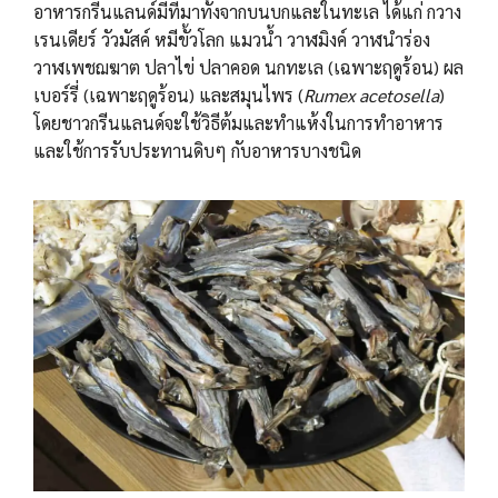
อาหารกรีนแลนด์มีที่มาทั้งจากบนบกและในทะเล ได้แก่ กวาง
เรนเดียร์ วัวมัสค์ หมีขั้วโลก แมวน้ำ วาฬมิงค์ วาฬนำร่อง
วาฬเพชฌฆาต ปลาไข่ ปลาคอด นกทะเล (เฉพาะฤดูร้อน) ผล
เบอร์รี่ (เฉพาะฤดูร้อน) และสมุนไพร (
Rumex acetosella
)
โดยชาวกรีนแลนด์จะใช้วิธีต้มและทำแห้งในการทำอาหาร
และใช้การรับประทานดิบๆ กับอาหารบางชนิด