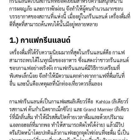
กรีนแลนด์เป็นสถานที่ที่ยอดเยี่ยมสำหรับความสนุกสนาน
การผจญภัย และการพักผ่อน จึงทำให้ผู้คนจำนวนมากชอบ
บรรยากาศของสถานที่แห่งนี้ เมื่ออยู่ในกรีนแลนด์ เครื่องดื่มที่
ดีที่สุดที่สามารถค้นพบได้นั้นมีอยู่หลายหลาย
1.) กาแฟกรีนแลนด์
เครื่องดื่มที่ได้รับความนิยมมากที่สุดในกรีนแลนด์คือ กาแฟ
สามารถพบได้ในทุกมื้อของอาหาร ซึ่งแสดงว่าชาวกรีนแลนด์
ชอบกาแฟอย่างจริงจัง กาแฟกรีนแลนด์มีวิธีการเตรียมที่
พิเศษเล็กน้อย จึงทำให้มีความแตกต่างจากกาแฟที่ดื่มกันที่
อื่น และนั่นคือเหตุผลที่นักท่องเที่ยวควรลิ้มลอง
กาแฟกรีนแลนด์เป็นกาแฟผสมลิเคียวร์คือ Kahlúa (ลิเคียวร์
รสกาแฟ ต้นกำเนิดจากเม็กซิโก) และ Grand Marnier (ลิเคียว
ร์ที่มีกลิ่นส้ม ทำให้มีรสส้มปิดท้ายเวลาดื่มและด้วยปริมาณ
แอลกอฮอล์ที่มากพอ ทำให้สามารถติดไฟได้ง่าย) แล้วมีวิป
ครีมปิดหน้าโดยปกติแล้วกาแฟจะถูกจุดไฟก่อนที่จะดื่ม นี่เป็น