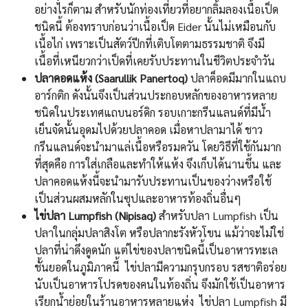
อย่างไรก็ตาม สำหรับนักท่องเที่ยวที่อยากลิ้มลองเนื้อเป็ด
ชนิดนี้ ต้องทราบก่อนว่าเนื้อเป็ด Eider นั้นไม่เหมือนกับ
เนื้อไก่ เพราะเป็นสัตว์ปีกที่เติบโตตามธรรมชาติ จึงมี
เนื้อที่เหนียวกว่าเป็ดที่เคยรับประทานในชีวิตประจำวัน
ปลาคอดแห้ง (
Saarullik Panertoq)
ปลาค็อดมีมากในแถบ
อาร์กติก ดังนั้นจึงเป็นส่วนประกอบหลักของอาหารหลาย
ชนิดในประเทศแถบนอร์ดิก รอบเกาะกรีนแลนด์ที่มีน้ำ
เย็นจัดนั้นอุดมไปด้วยปลาคอด เมื่อหาปลามาได้ ชาว
กรีนแลนด์จะนำมาแล่เนื้อหรือรมควัน โดยวิธีที่ใช้กันมาก
ที่สุดคือ การใส่เกลือและทำให้แห้ง จึงเก็บได้นานขึ้น และ
ปลาคอดแห้งนี้จะนำมารับประทานเป็นของว่างหรือใช้
เป็นส่วนผสมหลักในซุปและอาหารท้องถิ่นอื่นๆ
ไข่ปลา
Lumpfish (Nipisaq)
สำหรับปลา Lumpfish เป็น
ปลาในกลุ่มปลาสิงโต หรือปลากะรังหัวโขน แม้ว่าจะไม่ใช่
ปลาที่น่าดึงดูดนัก แต่ไข่ของปลาชนิดนี้เป็นอาหารทะเล
ชั้นยอดในภูมิภาคนี้ ไข่ปลามีความกรุบกรอบ รสชาติอร่อย
นับเป็นอาหารโปรดของคนในท้องถิ่น จึงมักใช้เป็นอาหาร
เรียกน้ำย่อยในร้านอาหารหลายแห่ง ไข่ปลา Lumpfish มี