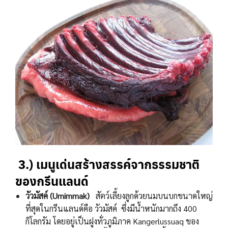
3.)
เมนูเด่นสร้างสรรค์จากธรรมชาติ
ของกรีนแลนด์
วัวมัสค์ (
Umimmak)
สัตว์เลี้ยงลูกด้วยนมบนบกขนาดใหญ่
ที่สุดในกรีนแลนด์คือ วัวมัสค์ ซึ่งมีน้ำหนักมากถึง 400
กิโลกรัม โดยอยู่เป็นฝูงทั่วภูมิภาค Kangerlussuaq ของ