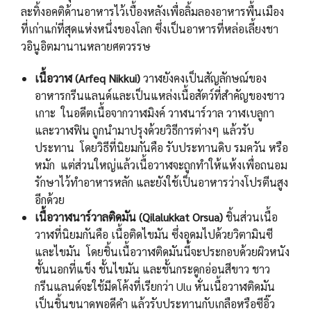
ละทิ้งอคติด้านอาหารไว้เบื้องหลังเพื่อลิ้มลองอาหารพื้นเมือง
ที่เก่าแก่ที่สุดแห่งหนึ่งของโลก ซึ่งเป็นอาหารที่หล่อเลี้ยงชา
วอินูอิตมานานหลายศตวรรษ
เนื้อวาฬ (
Arfeq Nikkui)
วาฬยังคงเป็นสัญลักษณ์ของ
อาหารกรีนแลนด์และเป็นแหล่งเนื้อสัตว์ที่สำคัญของชาว
เกาะ ในอดีตเนื้อจากวาฬมิงค์ วาฬนาร์วาล วาฬเบลูกา
และวาฬฟิน ถูกนำมาปรุงด้วยวิธีการต่างๆ แล้วรับ
ประทาน โดยวิธีที่นิยมกันคือ รับประทานดิบ รมควัน หรือ
หมัก แต่ส่วนใหญ่แล้วเนื้อวาฬจะถูกทำให้แห้งเพื่อถนอม
รักษาไว้ทำอาหารหลัก และยังใช้เป็นอาหารว่างโปรตีนสูง
อีกด้วย
เนื้อวาฬนาร์วาลติดมัน (
Qilalukkat Orsua)
ชิ้นส่วนเนื้อ
วาฬที่นิยมกันคือ เนื้อติดไขมัน ซึ่งอุดมไปด้วยวิตามินซี
และไขมัน โดยชิ้นเนื้อวาฬติดมันนี้จะประกอบด้วยผิวหนัง
ชั้นนอกที่แข็ง ชั้นไขมัน และชั้นกระดูกอ่อนสีขาว ชาว
กรีนแลนด์จะใช้มีดโค้งที่เรียกว่า Ulu หั่นเนื้อวาฬติดมัน
เป็นชิ้นขนาดพอดีคำ แล้วรับประทานกับเกลือหรือซีอิ๊ว