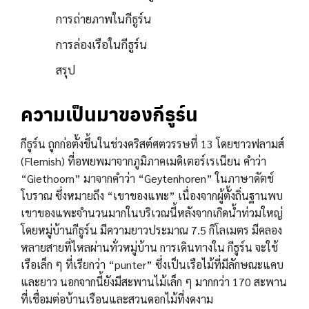
การถ่ายภาพในกีธูร์น
การล่องเรือในกีธูร์น
สรุป
ความเป็นมาของกีธูร์น
กีธูร์น ถูกก่อตั้งขึ้นในช่วงคริสต์ศตวรรษที่ 13 โดยชาวฟลามส์
(Flemish) ที่อพยพมาจากภูมิภาคเมดิเตอร์เรเนียน คำว่า
“Giethoorn” มาจากคำว่า “Geytenhoren” ในภาษาดัตช์
โบราณ ซึ่งหมายถึง “เขาของแพะ” เนื่องจากผู้ตั้งถิ่นฐานพบ
เขาของแพะจำนวนมากในบริเวณนี้หลังจากเกิดน้ำท่วมใหญ่
โดยหมู่บ้านกีธูร์น มีความยาวประมาณ 7.5 กิโลเมตร มีคลอง
หลายสายที่ไหลผ่านทั่วหมู่บ้าน การเดินทางใน กีธูร์น จะใช้
เรือเล็ก ๆ ที่เรียกว่า “punter” ซึ่งเป็นเรือไม้ที่มีลักษณะแคบ
และยาว นอกจากนี้ยังมีสะพานไม้เล็ก ๆ มากกว่า 170 สะพาน
ที่เชื่อมต่อบ้านเรือนและสวนดอกไม้ที่งดงาม