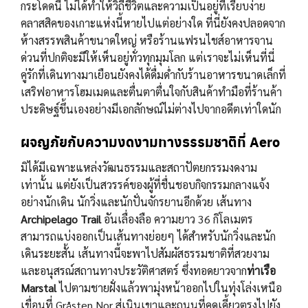
กระโดดนี้ ไม่ได้ทำให้วิถีชีวิตและความเป็นอยู่ที่เรียบง่าย
คลาสสิคของเกาะแห่งนี้หายไปแต่อย่างใด ที่นี่ยังคงปลอดจาก
ห้างสรรพสินค้าขนาดใหญ่ หรือร้านแฟรนไชส์อาหารจาน
ด่วนที่ปกติจะมีให้เห็นอยู่ทั่วทุกมุมโลก แต่เราจะไม่เห็นที่นี่
คู่รักที่เดินทางมาเยือนยังคงได้ดื่มด่ำกับร้านอาหารขนาดเล็กที่
เสริฟอาหารโฮมเมดและตื่นตาตื่นใจกับสินค้าทำมือที่ร้านค้า
ประดิษฐ์ขึ้นเองอย่างมีเอกลักษณ์ไม่ต่างไปจากอดีตเท่าใดนัก
ผจญภัยกับความงดงามทางธรรมชาติที่
Aero
มิได้มีเฉพาะแหล่งวัฒนธรรมและสถาปัตยกรรมงดงาม
เท่านั้น แต่ยังเป็นสวรรค์ของผู้ที่ชื่นชอบกิจกรรมกลางแจ้ง
อย่างนักเดิน นักวิ่งและนักปั่นจักรยานอีกด้วย เส้นทาง
Archipelago Trail
อันเลื่องลือ ความยาว 36 กิโลเมตร
สามารถแบ่งออกเป็นเส้นทางย่อยๆ ได้สำหรับนักวิ่งและนัก
เดินระยะสั้น เส้นทางนี้จะพาไปสัมผัสธรรมชาติที่สวยงาม
และอนุสรณ์สถานทางประวัติศาสตร์ ซึ่งทอดยาวจาก
ท่าเรือ
Marstal
ไปตามชายฝั่งแล้วพามุ่งหน้าออกไปในทุ่งโล่งเหนือ
เขื่อนที่ Gråsten Nor สู่เนินเขาและถนนที่คดเคี้ยวตรงไปยัง