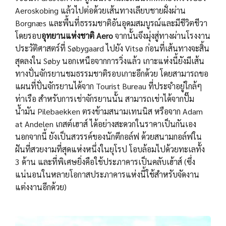
Aeroskobing แล้วไปต่อด้วยเส้นทางเลียบชายฝั่งผ่าน
Borgnæs และพื้นที่ธรรมชาติอันอุดมสมบูรณ์และมีชีวิตชีวา
โดยรอบ
อุทยานแห่งชาติ Aero
จากนั้นจึงมุ่งสู่ทางผ่านโรงงาน
ประวัติศาสตร์ที่ Søbygaard ไปยัง Vitsø ก่อนที่เส้นทางจะสิ้น
สุดลงใน Søby นอกเหนือจากการวิ่งแล้ว เกาะแห่งนี้ยังมีเส้น
ทางปั่นจักรยานชมธรรมชาติรอบเกาะอีกด้วย โดยสามารถขอ
แผนที่ปั่นจักรยานได้จาก Tourist Bureau ที่ประจำอยู่ใกล้ๆ
ท่าเรือ สำหรับการเช่าจักรยานนั้น สามารถเช่าได้จากปั๊ม
น้ำมัน Pilebaekken ตรงข้ามสนามเทนนิส หรือจาก Adam
at Andelen เกสต์เฮาส์ ได้อย่างสะดวกในราคาเป็นกันเอง
นอกจากนี้ ยังเป็นสวรรค์ของนักตีกอล์ฟ ด้วยสนามกอล์ฟใน
ฝันที่สวยงามที่สุดแห่งหนึ่งในยุโรป โอบล้อมไปด้วยทะเลทั้ง
3 ด้าน และที่พิเศษยิ่งคือใช้ประภาคารเป็นคลับเฮ้าส์ (ซึ่ง
แน่นอนในหลายโอกาสประภาคารแห่งนี้ใช้สำหรับจัดงาน
แต่งงานอีกด้วย)