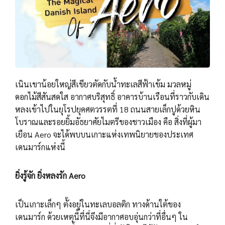
เนินเขาน้อยใหญ่สีเขียวตัดกับน้ำทะเลสีฟ้าเข้ม มวลหมู่
ดอกไม้สีสันสดใส อากาศบริสุทธิ์ อาคารบ้านเรือนที่ราวกับเดิน
หลงเข้าไปในยุโรปยุคศตวรรตที่ 18 ถนนสายเล็กปูด้วยหิน
โบราณและรอยยิ้มอัธยาศัยไมตรีของชาวเมือง คือ สิ่งที่ผู้มา
เยือน Aero จะได้พบบนเกาะแห่งเทพนิยายของประเทศ
เดนมาร์กแห่งนี้
ยิ่งรู้จัก ยิ่งหลงรัก
Aero
เป็นเกาะเล็กๆ ตั้งอยู่ในทะเลบอลติก ทางด้านใต้ของ
เดนมาร์ก ด้วยเหตุนี้ที่นี่จึงมีอากาศอบอุ่นกว่าที่อื่นๆ ใน