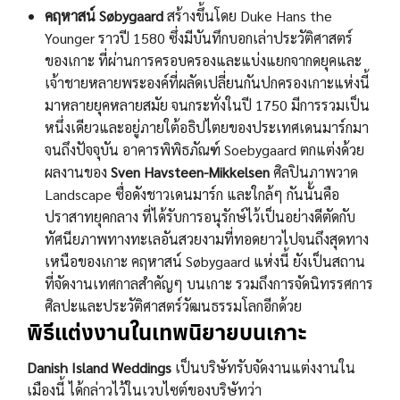
คฤหาสน์ Søbygaard
สร้างขึ้นโดย Duke Hans the
Younger ราวปี 1580 ซึ่งมีบันทึกบอกเล่าประวัติศาสตร์
ของเกาะ ที่ผ่านการครอบครองและแบ่งแยกจากดยุคและ
เจ้าชายหลายพระองค์ที่ผลัดเปลี่ยนกันปกครองเกาะแห่งนี้
มาหลายยุคหลายสมัย จนกระทั่งในปี 1750 มีการรวมเป็น
หนึ่งเดียวและอยู่ภายใต้อธิปไตยของประเทศเดนมาร์กมา
จนถึงปัจจุบัน อาคารพิพิธภัณฑ์ Soebygaard ตกแต่งด้วย
ผลงานของ
Sven Havsteen-Mikkelsen
ศิลปินภาพวาด
Landscape ซื่อดังชาวเดนมาร์ก และใกล้ๆ กันนั้นคือ
ปราสาทยุคกลาง ที่ได้รับการอนุรักษ์ไว้เป็นอย่างดีตัดกับ
ทัศนียภาพทางทะเลอันสวยงามที่ทอดยาวไปจนถึงสุดทาง
เหนือของเกาะ คฤหาสน์ Søbygaard แห่งนี้ ยังเป็นสถาน
ที่จัดงานเทศกาลสำคัญๆ บนเกาะ รวมถึงการจัดนิทรรศการ
ศิลปะและประวัติศาสตร์วัฒนธรรมโลกอีกด้วย
พิธีแต่งงานในเทพนิยายบนเกาะ
Danish Island Weddings
เป็นบริษัทรับจัดงานแต่งงานใน
เมืองนี้ ได้กล่าวไว้ในเวบไซต์ของบริษัทว่า