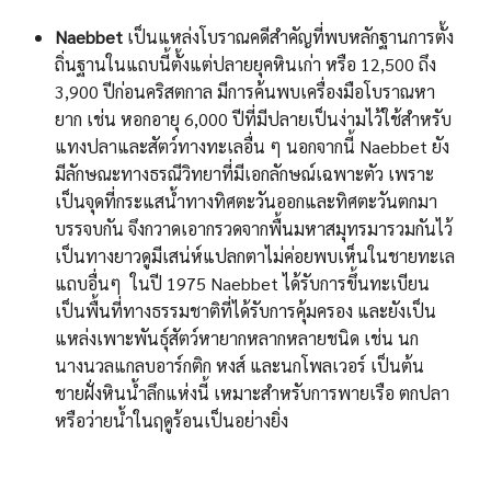
Naebbet
เป็นแหล่งโบราณคดีสำคัญที่พบหลักฐานการตั้ง
ถิ่นฐานในแถบนี้ตั้งแต่ปลายยุคหินเก่า หรือ 12,500 ถึง
3,900 ปีก่อนคริสตกาล มีการค้นพบเครื่องมือโบราณหา
ยาก เช่น หอกอายุ 6,000 ปีที่มีปลายเป็นง่ามไว้ใช้สำหรับ
แทงปลาและสัตว์ทางทะเลอื่น ๆ นอกจากนี้ Naebbet ยัง
มีลักษณะทางธรณีวิทยาที่มีเอกลักษณ์เฉพาะตัว เพราะ
เป็นจุดที่กระแสน้ำทางทิศตะวันออกและทิศตะวันตกมา
บรรจบกัน จึงกวาดเอากรวดจากพื้นมหาสมุทรมารวมกันไว้
เป็นทางยาวดูมีเสน่ห์แปลกตาไม่ค่อยพบเห็นในชายทะเล
แถบอื่นๆ ในปี 1975 Naebbet ได้รับการขึ้นทะเบียน
เป็นพื้นที่ทางธรรมชาติที่ได้รับการคุ้มครอง และยังเป็น
แหล่งเพาะพันธุ์สัตว์หายากหลากหลายชนิด เช่น นก
นางนวลแกลบอาร์กติก หงส์ และนกโพลเวอร์ เป็นต้น
ชายฝั่งหินน้ำลึกแห่งนี้ เหมาะสำหรับการพายเรือ ตกปลา
หรือว่ายน้ำในฤดูร้อนเป็นอย่างยิ่ง